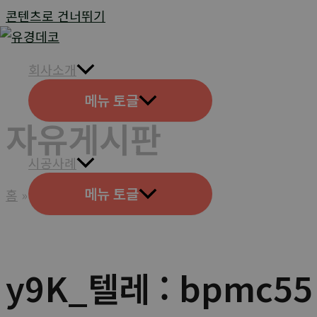
콘텐츠로 건너뛰기
회사소개
메뉴 토글
자유게시판
시공사례
메뉴 토글
홈
고객지원
자유게시판
y9K_텔레 : bpm