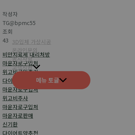
작성자
TG@bpmc55
조회
43
3D입체 가상시공
온라인문의
비만치료제 대리처방
공지사항
마운자로구입처
고객지원
위고비구입후기
메뉴 토글
다이어트약
마운자로구입처
위고비주사
마운자로구입처
마운자로판매
신기환
다이어트약추천