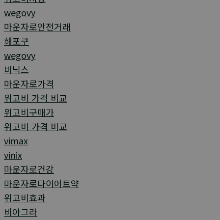
wegovy
마운자로안전거래
해포쿠
wegovy
비닉스
마운자로가격
위고비 가격 비교
위고비구매가
위고비 가격 비교
vimax
vinix
마운자로건강
마운자로다이어트약
위고비효과
비아그라