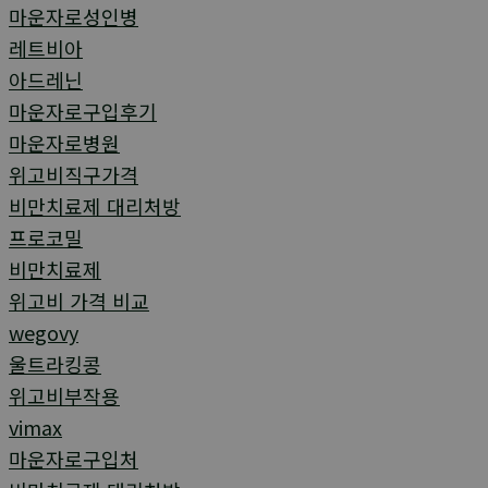
마운자로성인병
레트비아
아드레닌
마운자로구입후기
마운자로병원
위고비직구가격
비만치료제 대리처방
프로코밀
비만치료제
위고비 가격 비교
wegovy
울트라킹콩
위고비부작용
vimax
마운자로구입처