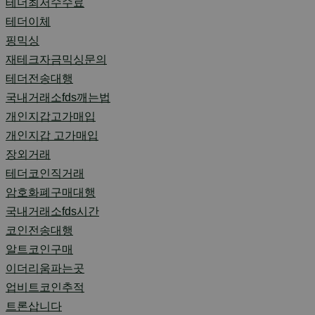
테더최저수수료
테더이체
핑믹싱
재테크자금믹싱문의
테더전송대행
국내거래소fds깨는법
개인지갑고가매입
개인지갑 고가매입
장외거래
테더코인직거래
암호화폐구매대행
국내거래소fds시간
코인전송대행
알트코인구매
이더리움파는곳
업비트코인추적
트론삽니다