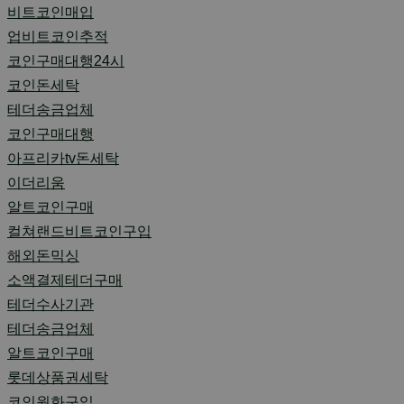
비트코인매입
업비트코인추적
코인구매대행24시
코인돈세탁
테더송금업체
코인구매대행
아프리카tv돈세탁
이더리움
알트코인구매
컬쳐랜드비트코인구입
해외돈믹싱
소액결제테더구매
테더수사기관
테더송금업체
알트코인구매
롯데상품권세탁
코인원화구입