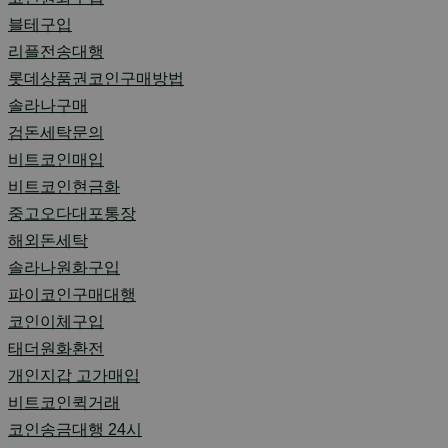
블테구입
리플전송대행
롯데상품권코인구매방법
솔라나구매
검돈세탁문의
비트코인매입
비트코인현금화
중고오다대포통장
해외돈세탁
솔라나원화구입
파이코인구매대행
코인이체구입
태더원화환전
개인지갑 고가매입
비트코인퀵거래
코인송금대행 24시