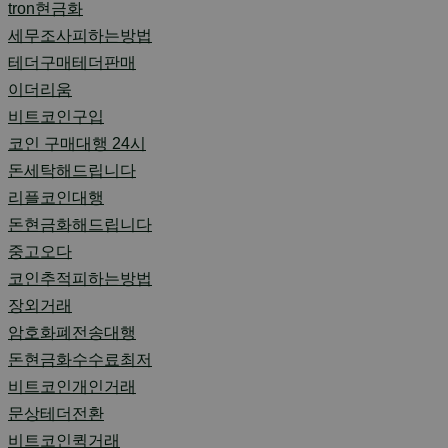
tron현금화
세무조사피하는방법
테더구매테더판매
이더리움
비트코인구입
코인 구매대행 24시
돈세탁해드립니다
리플코인대행
돈현금화해드립니다
중고오다
코인추적피하는방법
장외거래
암호화폐전송대행
돈현금화수수료최저
비트코인개인거래
문상테더전환
비트코인퀵거래