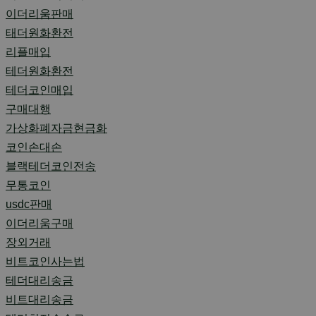
이더리움판매
태더원화환전
리플매입
테더원화환전
테더코인매입
구매대행
가상화폐자금현금화
코인손대손
블랙테더코인전송
무통코인
usdc판매
이더리움구매
장외거래
비트코인사는법
테더대리송금
비트대리송금