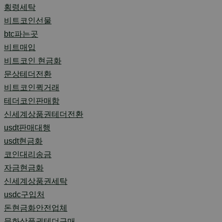
횡령세탁
비트코인선물
btc파는곳
비트매입
비트코인 현금화
문상테더전환
비트코인퀵거래
테더코인판매함
신세계상품권테더전환
usdt판매대행
usdt현금화
코인대리송금
자금현금화
신세계상품권세탁
usdc구입처
돈현금화안전업체
문화상품권테더구매