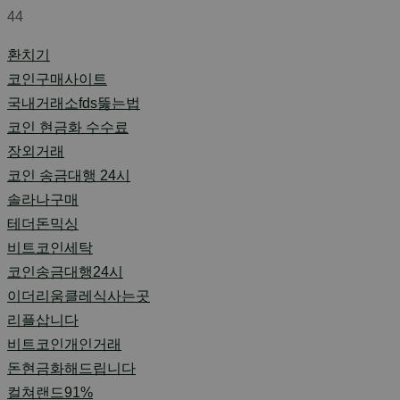
44
환치기
코인구매사이트
국내거래소fds뚫는법
코인 현금화 수수료
장외거래
코인 송금대행 24시
솔라나구매
테더돈믹싱
비트코인세탁
코인송금대행24시
이더리움클레식사는곳
리플삽니다
비트코인개인거래
돈현금화해드립니다
컬쳐랜드91%