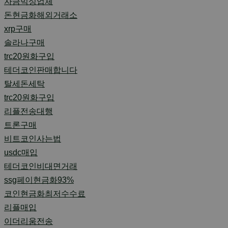
자금믹싱업체
돈현금화해외거래소
xrp구매
솔라나구매
trc20원화구입
테더코인판매합니다
탈세돈세탁
trc20원화구입
리플전송대행
트론구매
비트코인사는법
usdc매입
테더코인비대면거래
ssg페이현금화93%
코인현금화최저수수료
리플매입
이더리움전송