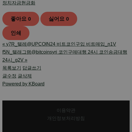
정치자금현금화
좋아요
0
싫어요
0
인쇄
«
y7R_텔레@UPCOIN24 비트코인구입 비트매입_n1V
f5N_텔래그램@bitcoinsyri 코인구매대행 24시 코인송금대행
24시_g2V
»
목록보기
답글쓰기
글수정
글삭제
Powered by KBoard
이용약관
개인정보처리방침