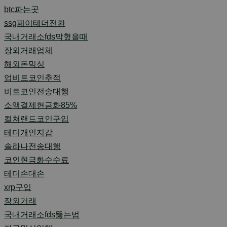
btc파는곳
ssg페이테더전환
국내거래소fds막혔을때
장외거래업체
해외돈믹싱
업비트코인추적
비트코인전송대행
소액결제현금화85%
컬쳐랜드코인구입
테더개인지갑
솔라나전송대행
코인현금화수수료
테더손대손
xrp구입
장외거래
국내거래소fds뚫는법