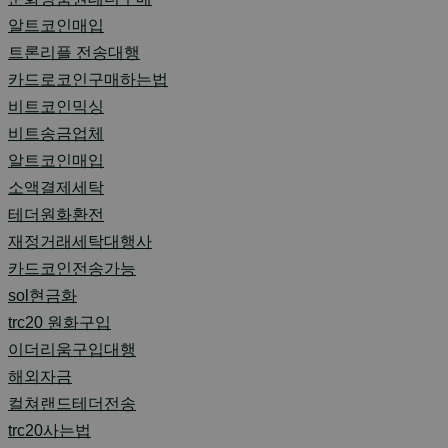
알트코인매입
트론리플 전송대행
카드로코인구매하는법
비트코인믹싱
비트송금업체
알트코인매입
소액결제세탁
테더원화환전
재정거래세탁대행사
카드코인전송가능
sol현금화
trc20 원화구입
이더리움구입대행
해외자금
컬쳐랜드테더전송
trc20사는법