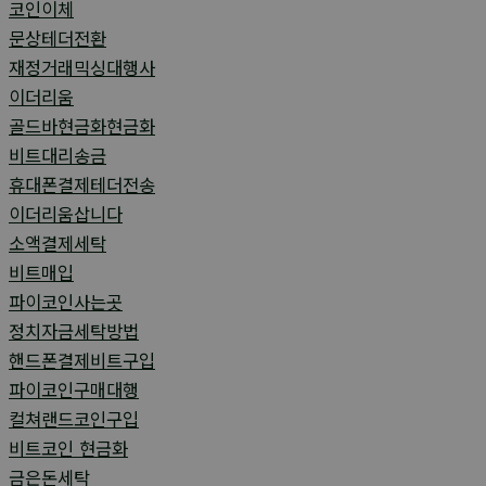
코인이체
문상테더전환
재정거래믹싱대행사
이더리움
골드바현금화현금화
비트대리송금
휴대폰결제테더전송
이더리움삽니다
소액결제세탁
비트매입
파이코인사는곳
정치자금세탁방법
핸드폰결제비트구입
파이코인구매대행
컬쳐랜드코인구입
비트코인 현금화
금은돈세탁