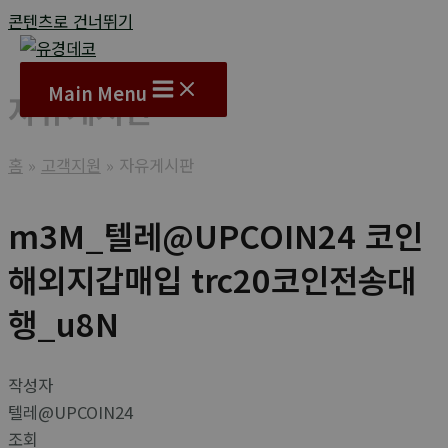
콘텐츠로 건너뛰기
Main Menu
자유게시판
홈
고객지원
자유게시판
m3M_텔레@UPCOIN24 코인
해외지갑매입 trc20코인전송대
행_u8N
작성자
텔레@UPCOIN24
조회