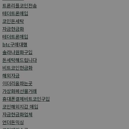
트론리플코인전송
테더트론매입
코인돈세탁
자금현금화
테더트론매입
btc구매대행
솔라나원화구입
돈세탁해드립니다
비트코인현금화
해외자금
이더리움파는곳
가상화폐선물거래
휴대폰결제비트코인구입
코인해외지갑 매입
자금현금화업체
언더돈믹싱