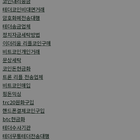
코인대리송금
테더코인비대면거래
암호화폐전송대행
테더송금업체
정치자금세탁방법
이더리움 리플코인구매
비트코인개인거래
문상세탁
코인돈현금화
트론 리플 전송업체
비트코인매입
핑돈믹싱
trc20원화구입
핸드폰결제코인구입
btc현금화
테더수사기관
테더무통테더전송대행