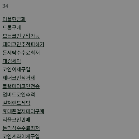
34
리플현금화
트론구매
모든코인구입가능
테더코인추척피하기
돈세탁수수료최저
대검세탁
코인이체구입
테더코인직거래
블랙테더코인전송
업비트코인추적
컬쳐랜드세탁
휴대폰결제테더구매
리플코인판매
돈믹싱수수료최저
코인계좌이체구입