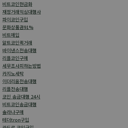
비트코인현금화
재정거래믹싱대행사
파이코인구입
문화상품권91%
비트매입
알트코인퀵거래
바이낸스전송대행
리플코인구매
세무조사피하는방법
카지노세탁
이더리움전송대행
리플전송대행
코인 송금대행 24시
비트코인송금대행
솔라나구매
테더tron구입
카드로 코인구입