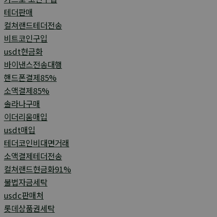
테더판매
컬쳐랜드테더전송
비트코인구입
usdt현금화
바이낸스전송대행
핸드폰결제85%
소액결제85%
솔라나구매
이더리움매입
usdt매입
테더코인비대면거래
소액결제테더전송
컬쳐랜드현금화91%
불법자금세탁
usdc판매처
롯데상품권세탁