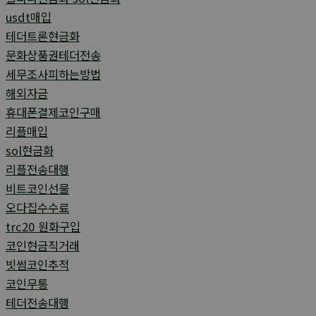
usdt매입
테더트론현금화
문화상품권테더전송
세무조사피하는방법
해외자금
휴대폰결제코인구매
리플매입
sol현금화
리플전송대행
비트코인선물
오다집수수료
trc20 원화구입
코인현금직거래
빗썸코인추적
코인무통
테더전송대행