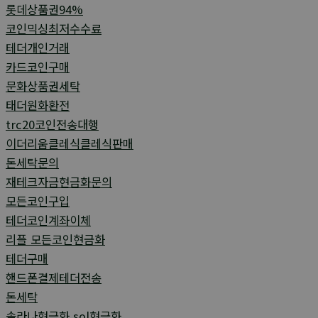
롯데상품권94%
코인믹싱최저수수료
테더개인거래
카드코인구매
문화상품권세탁
태더원화환전
trc20코인전송대행
이더리움클레식클레식판매
돈세탁문의
재테크자금현금화문의
모든코인구입
테더코인계좌이체
리플 모든코인현금화
테더구매
핸드폰결제테더전송
돈세탁
솔라나현금화 sol현금화