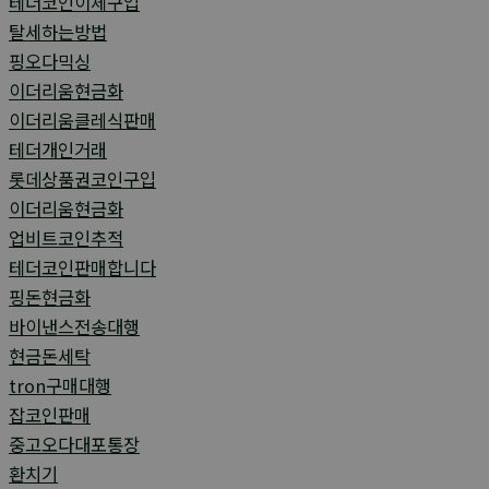
테더코인이체구입
탈세하는방법
핑오다믹싱
이더리움현금화
이더리움클레식판매
테더개인거래
롯데상품권코인구입
이더리움현금화
업비트코인추적
테더코인판매합니다
핑돈현금화
바이낸스전송대행
현금돈세탁
tron구매대행
잡코인판매
중고오다대포통장
환치기