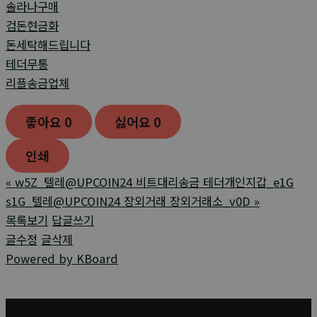
솔라나구매
검돈현금화
돈세탁해드립니다
테더무통
리플송금업체
좋아요
0
싫어요
0
인쇄
«
w5Z_텔레@UPCOIN24 비트대리송금 테더개인지갑_e1G
s1G_텔레@UPCOIN24 장외거래 장외거래소_v0D
»
목록보기
답글쓰기
글수정
글삭제
Powered by KBoard