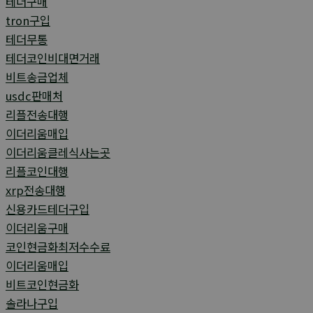
테더구매
tron구입
테더무통
테더코인비대면거래
비트송금업체
usdc판매처
리플전송대행
이더리움매입
이더리움클레식사는곳
리플코인대행
xrp전송대행
신용카드테더구입
이더리움구매
코인현금화최저수수료
이더리움매입
비트코인현금화
솔라나구입