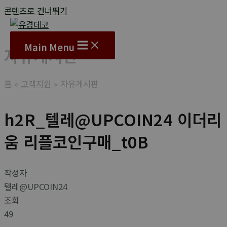
콘텐츠로 건너뛰기
Main Menu
자유게시판
홈
고객지원
자유게시판
h2R_텔레@UPCOIN24 이더리
움 리플코인구매_t0B
작성자
텔레@UPCOIN24
조회
49