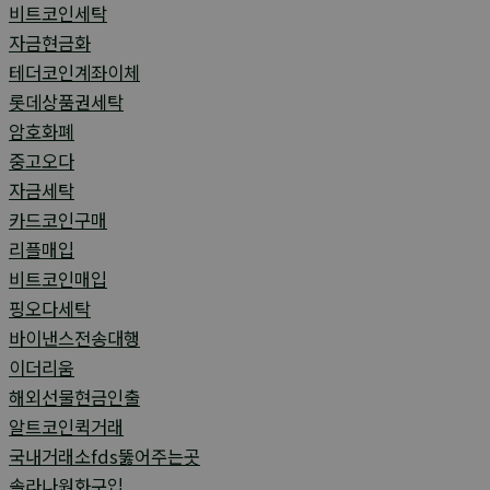
비트코인세탁
자금현금화
테더코인계좌이체
롯데상품권세탁
암호화폐
중고오다
자금세탁
카드코인구매
리플매입
비트코인매입
핑오다세탁
바이낸스전송대행
이더리움
해외선물현금인출
알트코인퀵거래
국내거래소fds뚫어주는곳
솔라나원화구입