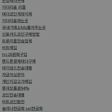
문상테더구매
이더리움 리플
테더코인계좌이체
이더리움파는곳
국내거래소fds뚫어주는곳
신용카드코인구매방법
트론리플전송업체
비트매입
trc20원화구입
핸드폰결제테더구매
바이낸스전송대행
자금믹싱문의
개인지갑고가매입
롯데상품권94%
코인전송대행
비트코인환전
솔라나현금화 sol현금화