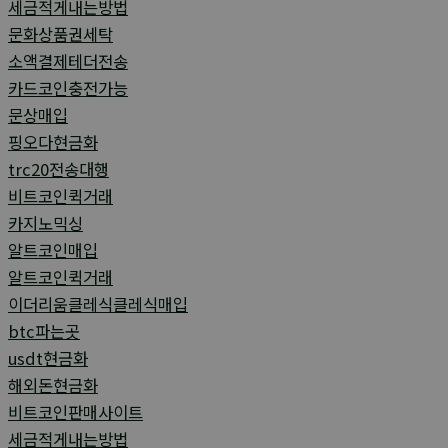
세금적게내는방법
문화상품권세탁
소액결제테더전송
카드코인충전가능
문상매입
핑오다현금화
trc20전송대행
비트코인퀵거래
카지노믹싱
알트코인매입
알트코인퀵거래
이더리움클레식클레식매입
btc파는곳
usdt현금화
해외돈현금화
비트코인판매사이트
세금적게내는방법