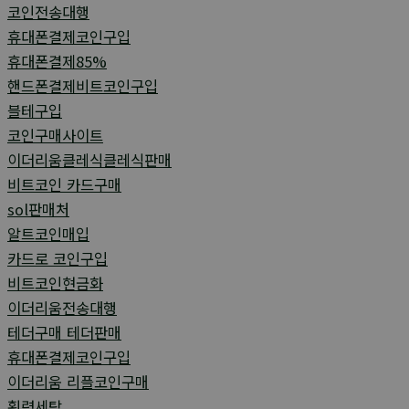
코인전송대행
휴대폰결제코인구입
휴대폰결제85%
핸드폰결제비트코인구입
블테구입
코인구매사이트
이더리움클레식클레식판매
비트코인 카드구매
sol판매처
알트코인매입
카드로 코인구입
비트코인현금화
이더리움전송대행
테더구매 테더판매
휴대폰결제코인구입
이더리움 리플코인구매
횡령세탁