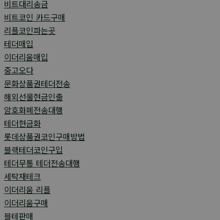
비트대리송금
비트코인 카드구매
리플코인파는곳
테더매입
이더리움매입
중고오다
문화상품권테더전송
해외선물현금인출
암호화폐전송대행
테더현금화
롯데상품권코인구매방법
블랙테더코인구입
테더무통 테더전송대행
세탁재테크
이더리움 리플
이더리움구매
블테판매