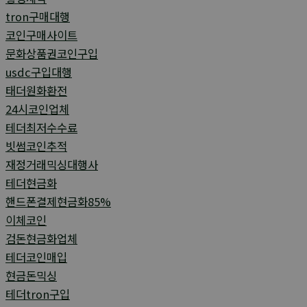
tron구매대행
코인구매사이트
문화상품권코인구입
usdc구입대행
태더원화환전
24시코인업체
테더최저수수료
빗썸코인추적
재정거래믹싱대행사
테더현금화
핸드폰결제현금화85%
이체코인
검돈현금화업체
테더코인매입
현금돈믹싱
테더tron구입