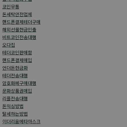
코인무통
돈세탁안전업체
핸드폰결제테더구매
해외선물현금인출
비트코인전송대행
오다집
테더코인판매함
핸드폰결제매입
언더돈현금화
테더전송대행
암호화폐구매대행
문화상품권매입
리플전송대행
돈믹싱방법
탈세하는방법
이더리움메타마스크