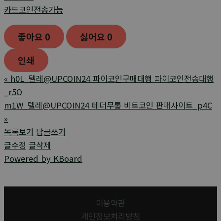
카드코인전송가능
좋아요
0
싫어요
0
인쇄
«
h0L_텔레@UPCOIN24 파이코인구매대행 파이코인전송대행
_r5O
m1W_텔레@UPCOIN24 테더무통 비트코인 판매사이트_p4C
»
목록보기
답글쓰기
글수정
글삭제
Powered by KBoard
이용약관
개인정보처리방침