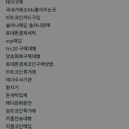
테더구매
국내거래소fds뚫어주는곳
비트코인카드구입
솔라나매입 솔라나판매
휴대폰결제세탁
xrp매입
trc20 구매대행
암호화폐구매대행
휴대폰결제코인구매방법
비트코인퀵거래
테더수사기관
환치기
돈세탁업체
태더원화환전
알트코인퀵거래
리플전송대행
리플코인매입