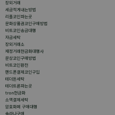
장외거래
세금적게내는방법
리플코인파는곳
문화상품권코인구매방법
비트코인송금대행
자금세탁
장외거래소
재정거래현금화대행사
문상코인구매방법
비트코인환전
핸드폰결제코인구입
테더돈세탁
테더트론파는곳
tron현금화
소액결제세탁
암호화폐 구매대행
솔라나구매