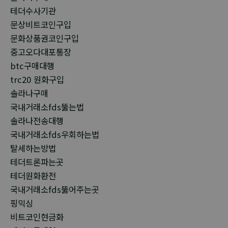
테더수사기관
문상비트코인구입
문화상품권코인구입
중고오다대포통장
btc구매대행
trc20 원화구입
솔라나구매
국내거래소fds뚫는법
솔라나전송대행
국내거래소fds우회하는법
탈세하는방법
테더트론파는곳
테더원화환전
국내거래소fds뚫어주는곳
핑믹싱
비트코인현금화