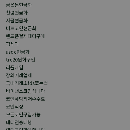
금은돈현금화
횡령현금화
자금현금화
비트코인현금화
핸드폰결제테더구매
핑세탁
usdc현금화
trc20원화구입
리플매입
장외거래업체
국내거래소fds뚫는법
바이낸스코인삽니다
코인세탁최저수수료
코인믹싱
모든코인구입가능
테더전송대행
테더코인판매합니다