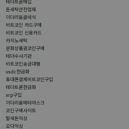
테더트론매입
돈세탁안전업체
이더리움클레식
비트코인 카드구매
비트코인 신용카드
카지노세탁
문화상품권코인구매
테더수사기관
비트코인송금대행
usdc현금화
휴대폰결제비트코인구입
테더트론현금화
xrp구입
이더리움메타마스크
코인구매사이트
탈세돈믹싱
오다믹싱