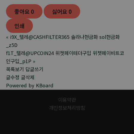
좋아요
0
싫어요
0
인쇄
«
i9X_텔레@CASHFILTER365 솔라나현금화 sol현금화
_z5D
f1T_텔레@UPCOIN24 위쳇페이테더구입 위챗페이비트코
인구입_p1P
»
목록보기
답글쓰기
글수정
글삭제
Powered by KBoard
이용약관
개인정보처리방침