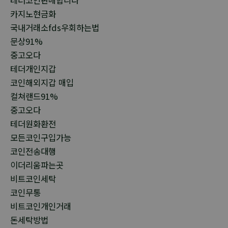
카지노현금화
국내거래소fds우회하는법
문상91%
중고오다
테더개인지갑
코인해외지갑 매입
컬쳐랜드91%
중고오다
테더원화환전
모든코인구입가능
코인전송대행
이더리움파는곳
비트코인세탁
코인무통
비트코인개인거래
돈세탁방법