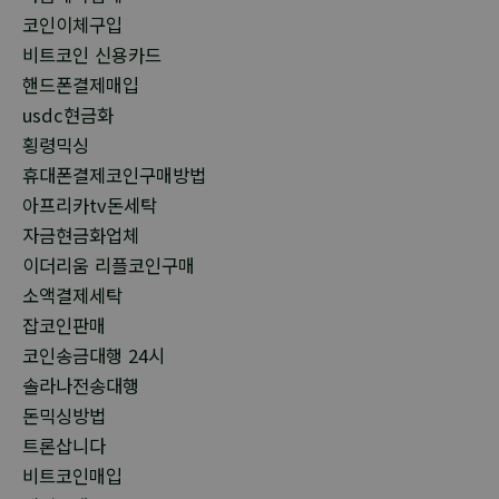
코인이체구입
비트코인 신용카드
핸드폰결제매입
usdc현금화
횡령믹싱
휴대폰결제코인구매방법
아프리카tv돈세탁
자금현금화업체
이더리움 리플코인구매
소액결제세탁
잡코인판매
코인송금대행 24시
솔라나전송대행
돈믹싱방법
트론삽니다
비트코인매입