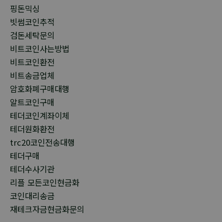
핑돈믹싱
빗썸코인추적
검돈세탁문의
비트코인사는방법
비트코인환전
비트송금업체
암호화폐구매대행
알트코인구매
테더코인계좌이체
테더원화환전
trc20코인전송대행
테더구매
테더수사기관
리플 모든코인현금화
코인대리송금
재테크자금현금화문의