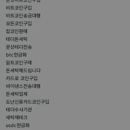
비트코인구입
비트코인송금대행
모든코인구입
잡코인판매
테더돈세탁
문상테더전송
btc현금화
알트코인구매
돈세탁해드립니다
카드로 코인구입
바이낸스전송대행
돈세탁업체
도난신용카드코인구입
테더수사기관
세탁재테크
usdc현금화