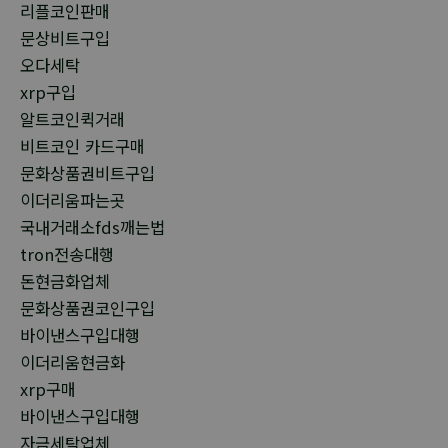
리플코인판매
문상비트구입
오다세탁
xrp구입
알트코인퀵거래
비트코인 카드구매
문화상품권비트구입
이더리움파는곳
국내거래소fds깨는법
tron전송대행
돈현금화업체
문화상품권코인구입
바이낸스구입대행
이더리움현금화
xrp구매
바이낸스구입대행
자금세탁업체