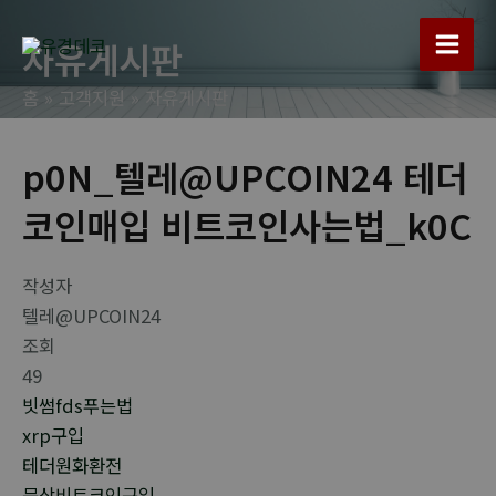
콘
텐
자유게시판
Main
츠
홈
고객지원
자유게시판
로
Men
건
너
p0N_텔레@UPCOIN24 테더
뛰
코인매입 비트코인사는법_k0C
기
작성자
텔레@UPCOIN24
조회
49
빗썸fds푸는법
xrp구입
테더원화환전
문상비트코인구입