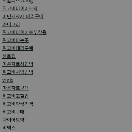
시알리스20mg
위고비다이어트약
비만치료제 대리구매
카마그라
위고비다이어트부작용
위고비파는곳
위고비대리구매
센트립
마운자로성인병
위고비처방방법
vinix
마운자로구매
위고비고혈압
위고비약국가격
위고비구매
다이어트약
비맥스