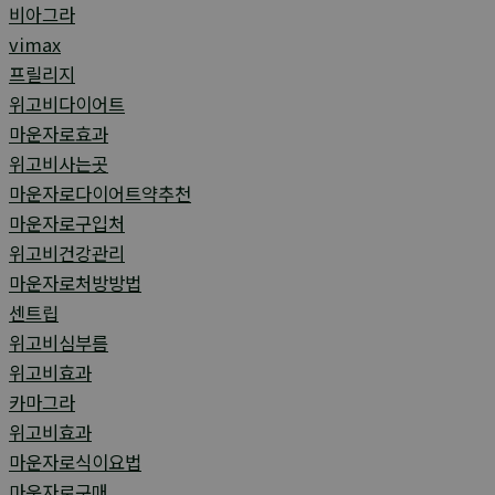
비아그라
vimax
프릴리지
위고비다이어트
마운자로효과
위고비사는곳
마운자로다이어트약추천
마운자로구입처
위고비건강관리
마운자로처방방법
센트립
위고비심부름
위고비효과
카마그라
위고비효과
마운자로식이요법
마운자로구매