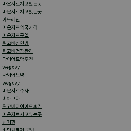
마운자로재고있는곳
마운자로재고있는곳
아드레닌
마운자로약국가격
마운자로구입
위고비성인병
위고비건강관리
다이어트약추천
wegovy
다이어트약
wegovy
마운자로주사
비아그라
위고비다이어트후기
마운자로재고있는곳
신기환
비만치료제 구입