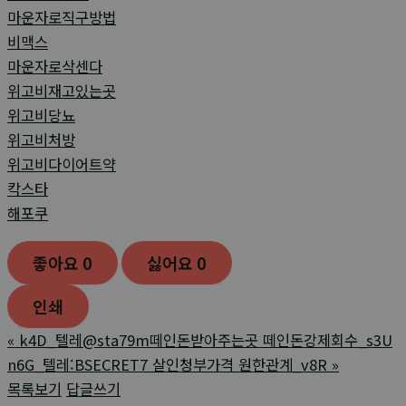
마운자로직구방법
비맥스
마운자로삭센다
위고비재고있는곳
위고비당뇨
위고비처방
위고비다이어트약
칵스타
해포쿠
좋아요
0
싫어요
0
인쇄
«
k4D_텔레@sta79m떼인돈받아주는곳 떼인돈강제회수_s3U
n6G_텔레:BSECRET7 살인청부가격 원한관계_v8R
»
목록보기
답글쓰기