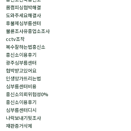
몸캠피싱협박해결
도와주세요해결사
후불제심부름센터
불륜조사유흥업소조사
cctv조작
복수잘하는법흥신소
흥신소이용후기
광주심부름센터
협박받고있어요
인생망가뜨리는법
심부름센터비용
흥신소의뢰위험성0%
흥신소이용후기
심부름센터디시
나락보내기뒷조사
재판증거삭제