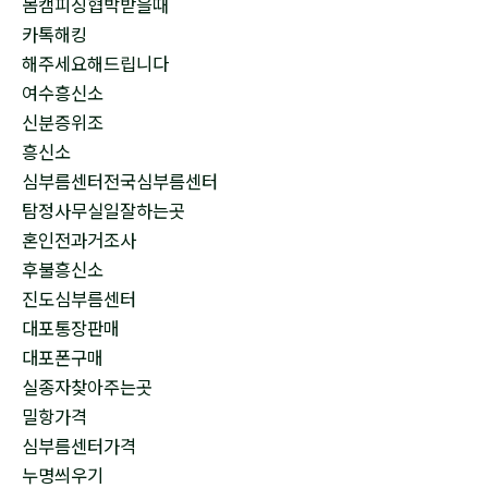
몸캠피싱협박받을때
카톡해킹
해주세요해드립니다
여수흥신소
신분증위조
흥신소
심부름센터전국심부름센터
탐정사무실일잘하는곳
혼인전과거조사
후불흥신소
진도심부름센터
대포통장판매
대포폰구매
실종자찾아주는곳
밀항가격
심부름센터가격
누명씌우기