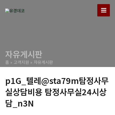
콘
텐
Main
츠
로
Men
건
너
뛰
자유게시판
기
홈
고객지원
자유게시판
p1G_텔레@sta79m탐정사무
실상담비용 탐정사무실24시상
담_n3N