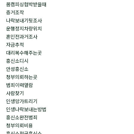
몸캠피싱협박받을때
증거조작
나락보내기뒷조사
운행정지차량위치
혼인전과거조사
자금추적
대리복수해주는곳
흥신소디시
안성흥신소
청부의뢰하는곳
범죄이력열람
사람찾기
인생망가트리기
인생나락보내는방법
흥신소완전범죄
청부의뢰비용
흥신소전국흥신소