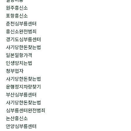
원주흥신소
포항흥신소
춘천심부름센터
흥신소완전범죄
경기도심부름센터
사기당한돈찾는법
일본밀항가격
인생망치는법
청부업자
사기당한돈찾는법
운행정지차량찾기
부산심부름센터
사기당한돈찾는법
심부름센터완전범죄
논산흥신소
안양심부름센터