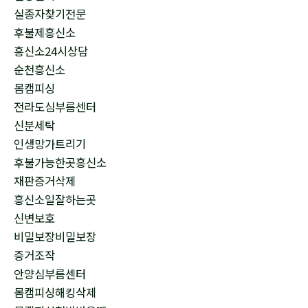
실종자찾기전문
후불제흥신소
흥신소24시상담
순천흥신소
몸캠피싱
전라도심부름센터
신분세탁
인생망가트리기
후불가능한곳흥신소
재판증거삭제
흥신소일잘하는곳
신변보호
비밀보장비밀보장
증거조작
안양심부름센터
몸캠피싱해킹삭제