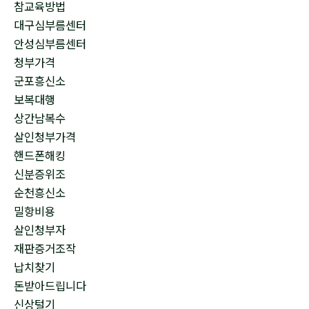
참교육방법
대구심부름센터
안성심부름센터
청부가격
군포흥신소
보복대행
상간남복수
살인청부가격
핸드폰해킹
신분증위조
순천흥신소
밀항비용
살인청부자
재판증거조작
납치찾기
돈받아드립니다
신상털기