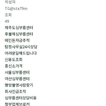
작성자
TG@sta79m
조회
49
제주도심부름센터
후불제심부름센터
떼인돈자금추적
탐정사무실24시상담
어려운일해드립니다
신용도조회
흥신소가격
서울심부름센터
마산심부름센터
행방불명사람찾기
회사진급조작
심부름센터상담비용
청부업체브로커