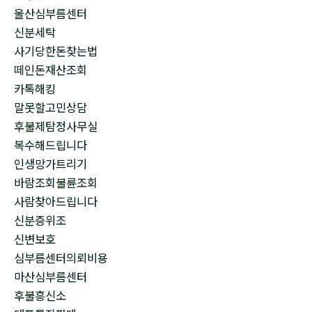
울산심부름센터
신분세탁
사기당한돈찾는법
떼인돈재산조회
카톡해킹
말못할고민상담
후불제탐정사무실
복수해드립니다
인생망가트리기
바람조회불륜조회
사람찾아드립니다
신분증위조
신변보호
심부름센터의뢰비용
마산심부름센터
후불흥신소