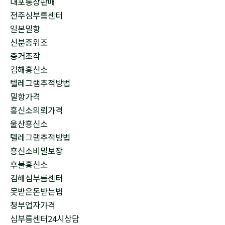
대포통장판매
전주심부름센터
일본밀항
신분증위조
증거조작
김해흥신소
텔레그램추적방법
밀항가격
흥신소의뢰가격
울산흥신소
텔레그램추적방법
흥신소비밀보장
후불흥신소
김해심부름센터
못받은돈받는법
청부업자가격
심부름센터24시상담