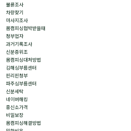
불륜조사
차량찾기
마사지조사
몸캠피싱협박받을때
청부업자
과거기록조사
신분증위조
몸캠피싱대처방법
김해심부름센터
핀리핀청부
파주심부름센터
신분세탁
네이버해킹
흥신소가격
비밀보장
몸캠피싱해결방법
밀항비용