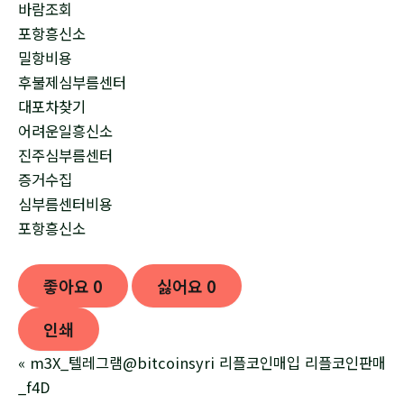
바람조회
포항흥신소
밀항비용
후불제심부름센터
대포차찾기
어려운일흥신소
진주심부름센터
증거수집
심부름센터비용
포항흥신소
좋아요
0
싫어요
0
인쇄
«
m3X_텔레그램@bitcoinsyri 리플코인매입 리플코인판매
_f4D