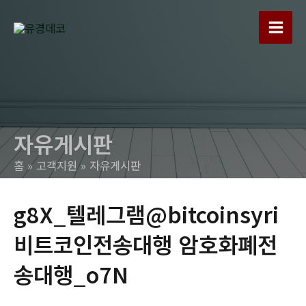
콘
텐
Main
츠
로
Men
건
너
뛰
자유게시판
기
홈
고객지원
자유게시판
g8X_텔레그램@bitcoinsyri
비트코인전송대행 암호화폐전
송대행_o7N