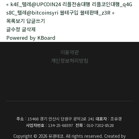
«
k4E_텔레@UPCOIN24 리플전송대행 리플코인대행_q4G
s8C_텔레@bitcoinsyri 블테구입 블테판매_z3R
»
목록보기
답글쓰기
글수정
글삭제
Powered by KBoard
이용약관
개인정보처리방침
유경데코
주소
: 15468 경기 안산시 단원구 광덕2로 241
대표자
: 조유경
사업자번호
: 134-25-68397
전화
: 010-7202-8528
Copyright © 2026 유경데코. All rights reserved. Created by