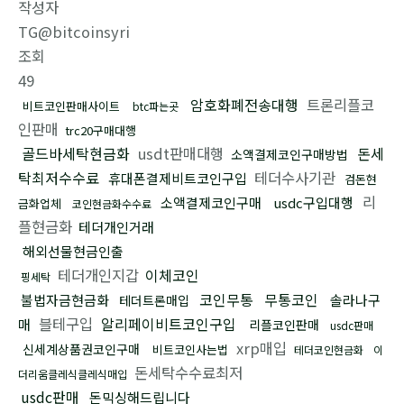
작성자
TG@bitcoinsyri
조회
49
암호화폐전송대행
트론리플코
비트코인판매사이트
btc파는곳
인판매
trc20구매대행
골드바세탁현금화
usdt판매대행
돈세
소액결제코인구매방법
탁최저수수료
테더수사기관
휴대폰결제비트코인구입
검돈현
리
소액결제코인구매
usdc구입대행
금화업체
코인현금화수수료
플현금화
테더개인거래
해외선물현금인출
테더개인지갑
이체코인
핑세탁
코인무통
무통코인
불법자금현금화
솔라나구
테더트론매입
블테구입
알리페이비트코인구입
매
리플코인판매
usdc판매
xrp매입
신세계상품권코인구매
비트코인사는법
테더코인현금화
이
돈세탁수수료최저
더리움클레식클레식매입
usdc판매
돈믹싱해드립니다