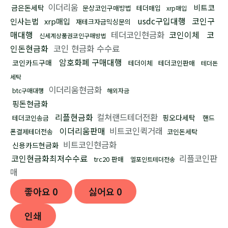
이더리움
비트코
금은돈세탁
문상코인구매방법
테더매입
xrp매입
usdc구입대행
코인구
인사는법
xrp매입
재테크자금믹싱문의
매대행
테더코인현금화
코인이체
코
신세계상품권코인구매방법
인돈현금화
코인 현금화 수수료
암호화폐 구매대행
코인카드구매
테더이체
테더코인판매
테더돈
세탁
이더리움현금화
btc구매대행
해외자금
핑돈현금화
리플현금화
컬쳐랜드테더전환
핑오다세탁
테더코인송금
핸드
이더리움판매
비트코인퀵거래
폰결제테더전송
코인돈세탁
비트코인현금화
신용카드현금화
코인현금화최저수수료
리플코인판
trc20 판매
엘포인트테더전송
매
좋아요
0
싫어요
0
인쇄