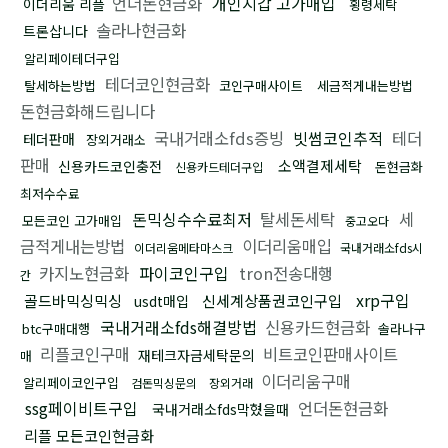
언더돈현금화
개인지갑 고가매입
이더리움 리플
횡령세탁
솔라나현금화
트론삽니다
알리페이테더구입
테더코인현금화
탈세하는방법
코인구매사이트
세금적게내는방법
돈현금화해드립니다
국내거래소fds증빙
빗썸코인추적
테더
테더판매
장외거래소
판매
소액결제세탁
신용카드코인충전
돈현금화
신용카드테더구입
최저수수료
돈믹싱수수료최저
탈세돈세탁
세
모든코인 고가매입
중고오다
금적게내는방법
이더리움매입
이더리움메타마스크
국내거래소fds시
카지노현금화
파이코인구입
tron전송대행
간
xrp구입
골드바믹싱믹싱
신세계상품권코인구입
usdt매입
국내거래소fds해결방법
신용카드현금화
btc구매대행
솔라나구
리플코인구매
비트코인판매사이트
재테크자금세탁문의
매
이더리움구매
알리페이코인구입
검돈믹싱문의
장외거래
ssg페이비트구입
언더돈현금화
국내거래소fds막혔을때
리플 모든코인현금화