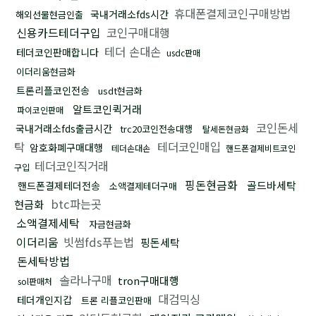
휴대폰결제코인구매방법
국내거래소fds시간
해외선물현금인출
신용카드테더구입
코인구매대행
테더 손대손
테더코인판매합니다
usdc판매
이더리움현금화
트론리플코인전송
usdt현금화
알트코인퀵거래
파이코인판매
코인돈세
국내거래소fds출금시간
trc20코인전송대행
탈세돈현금화
탁
테더코인매입
암호화폐구매대행
테더손대손
핸드폰결제비트코인
테더코인직거래
구입
핑돈현금화
골드바세탁
핸드폰결제테더전송
소액결제테더구매
btc파는곳
현금화
소액결제세탁
자금현금화
이더리움
빗썸fds푸는법
핑돈세탁
돈세탁방법
솔라나구매
tron구매대행
sol판매처
대검믹싱
테더개인지갑
트론 리플코인판매