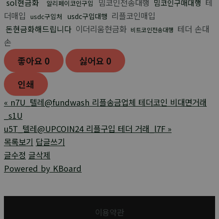
sol현금화
밈코인전송대행
테
밈코인구매대행
알리페이코인구입
더매입
리플코인매입
usdc구입대행
usdc구입처
돈현금화해드립니다
이더리움현금화
테더 손대
비트코인전송대행
손
좋아요
0
싫어요
0
인쇄
«
n7U_텔레@fundwash 리플송금업체 테더코인 비대면거래
_s1U
u5T_텔레@UPCOIN24 리플구입 테더 거래_l7F
»
목록보기
답글쓰기
글수정
글삭제
Powered by KBoard
이용약관