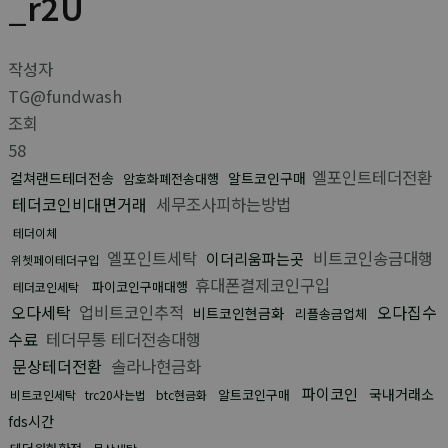
_r2U
작성자
TG@fundwash
조회
58
엘포인트테더전환
컬쳐랜드테더전송
알트코인구매
암호화폐전송대행
테더코인비대면거래
세무조사피하는방법
테더이체
엘포인트세탁
비트코인송금대행
이더리움파는곳
위쳇페이테더구입
휴대폰결제코인구입
파이코인구매대행
테더코인세탁
오다세탁
업비트코인추적
오다집수
비트코인현금화
리플송금업체
수료
테더무통 테더전송대행
문상테더전환
솔라나현금화
파이코인
국내거래소
알트코인구매
비트코인세탁
trc20사는법
btc현금화
fds시간