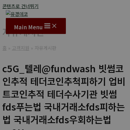
콘텐츠로 건너뛰기
Main Menu
자유게시판
홈
고객지원
자유게시판
c5G_텔레@fundwash 빗썸코
인추적 테더코인추척피하기 업비
트코인추적 테더수사기관 빗썸
fds푸는법 국내거래소fds피하는
법 국내거래소fds우회하는법