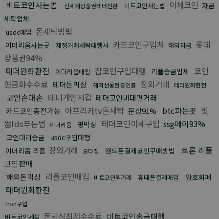
비트코인사는법
이체코인
자금
비트코인사는법
신세계상품권테더전환
세탁업체
돈세탁방법
usdc매입
카드코인구입처
롯데
이더리움사는곳
재정거래세탁대행사
해외자금
상품권94%
태더원화환전
잡코인구입대행
코인
리플송금업체
이더리움매입
현금화수수료
장외거래
테더돈믹싱
해외선물현금인출
테더원화환전
코인손대손
테더개인지갑
테더코인비대면거래
아프리카tv돈세탁
btc파는곳
빗
카드코인충전가능
문상91%
썸fds푸는법
테더코인이체구입
ssg페이93%
핑믹싱
이더리움
코인대리송금
usdc구입대행
장외거래
트론 리플
이더리움 리플
핸드폰결제코인구매방법
오다집
코인판매
리플코인매입
해외돈믹싱
암호화폐
휴대폰결제매입
비트코인퀵거래
태더원화환전
tron구입
돈믹싱최저수수료
비트코인송금대행
비트코인세탁