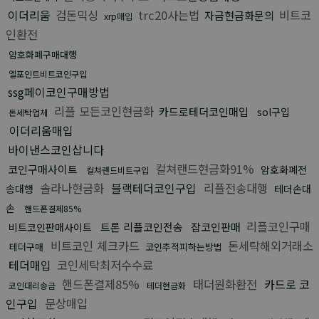
이더리움
검돈믹싱
trc20사는법
비트코
자금현금화문의
xrp매입
인환전
암호화폐구매대행
엘포인트비트코인구입
ssg페이코인구매방법
리플 모든코인현금화
카드로테더코인매입
sol구입
돈세탁업체
이더리움매입
바이낸스코인삽니다
컬쳐랜드현금화91%
코인구매사이트
암호화폐전
컬쳐랜드비트구입
솔라나현금화
블랙테더코인구입
리플전송대행
송대행
테더손대
손
핸드폰결제85%
리플코인구매
트론 리플코인전송
잡코인판매
비트코인판매사이트
비트코인 체크카드
돈세탁해외거래소
테더구매
코인추적피하는방법
테더매입
코인세탁최저수수료
핸드폰결제85%
태더원화환전
카드로 코
코인대리송금
테더현금화
인구입
문상매입