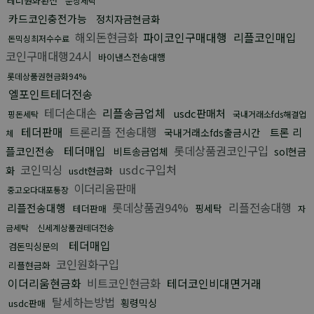
테더원화환전
문상세탁
카드코인충전가능
정치자금현금화
해외돈현금화
파이코인구매대행
리플코인매입
돈믹싱최저수수료
코인구매대행24시
바이낸스전송대행
롯데상품권현금화94%
엘포인트테더전송
테더손대손
리플송금업체
usdc판매처
핑돈세탁
국내거래소fds해결업
테더판매
트론리플 전송대행
트론 리
국내거래소fds출금시간
체
테더매입
롯데상품권코인구입
플코인전송
비트송금업체
sol현금
코인믹싱
usdc구입처
화
usdt현금화
이더리움판매
중고오다대포통장
롯데상품권94%
리플전송대행
리플전송대행
핑세탁
테더판매
자
금세탁
신세계상품권테더전송
테더매입
검돈믹싱문의
코인원화구입
리플현금화
이더리움현금화
비트코인현금화
테더코인비대면거래
탈세하는방법
횡령믹싱
usdc판매