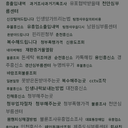
유포협박받을때
천안심부
흥출입내역
과거조사과거기록조사
름센터
인생망가뜨리는법
신상털어드립니다
탐정사무실의뢰비용
남원심부름센터
유흥업소출입내역
후불흥신소
탐정사무실디시
핀리핀청부
춘천흥신소
돈받아드립니다
복수해드립니다
청부폭행가격
신용도조회
재판증거물열람
네이버해킹
돈세탁
카톡해킹
경
용인흥신소
위조여권
순천흥신소
불륜조회
주흥신소
누명씌우기
경산심부름센터
후불흥신소
바람조회불륜조회
못받은돈받아주는곳
복수해주는곳
cctv조작
일본밀항
인생나락보내는방법
대전흥신소
후불흥신소
청부해주는곳
진해흥신소
청부업자절차
청부해주는곳
청부폭행가격
천안심
불륜조사
부름센터
불륜조사유흥업소조사
몸캠피싱해결방법
대포통장매입
유흥업소
인천흥신소
제주도심부름센터
회사진
떼인돈재산조회
출입내역