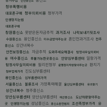
증거수집
인천흥신소
청부폭행비용
청부의뢰비용
청부가격
대포폰구매
인생망치는법
대포폰구매
창원흥신소
못받은돈자금추적
과거조사
나락보내기뒷조사
용인흥신소
혼인전과거조사
수원흥신소
전주
미수금받아주는곳
상간녀복수
흥신소
자금추적
안전보장흥신소
도와주세요해결사
탐정사무실의뢰비
여수흥신소
밀항가격
안양심부름센터
후불가능한곳흥신소
용
필리핀청부
환치기
탐정사무실의뢰비용
운행정지차량찾아주는곳
진도심부름센터
청부업체가격
용인흥신소
심부름센터가격
가정폭력해결
서울흥신소
불륜조사
울산심부름센터
유괴찾기
상간녀복수
청주흥신소
양산심부름센터
양산심부름센터
도난차량찾아주는
예산흥신소
성남흥신소
조선족청부가격
유
곳
인생망치는법
흥신소완전범죄