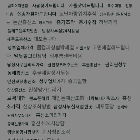
가출찾아드립니다
사람찾아드립니다
범죄이력열람
복수대행
밀항
도난차량위치추적
실종자찾아드립니다
비용
심부름센터일잘하는
논산흥신소
증거조작
청부가격
증거수집
곳
청부가격
탐정사무실24시상담
텔레그램추적방법
대포폰구매
제주도흥신소
몸캠피싱협박해결
고민해결해드립니
청부업체가격
비밀보장
다
말못할고민상담
심부름센터비용
핀리핀청부
탐정사무실의뢰가격
살인청부해주는곳
후불흥신소
후불제탐정사무실
동해흥신소
중국밀항
청부업체가격
안전보장흥신소
인생망가트리기
양산흥신소
보복대행
떼인돈재산조회
흥신
핸드폰해킹
나락보내기뒷조사
소가격
신상조회방법
대포통장
탐정사무실저렴한곳
돈세탁
흥신소의뢰가격
탐정사무실디시
흥신소24시상담
중국밀항가격
회사평판조작
행방불명사람찾기
흥신소