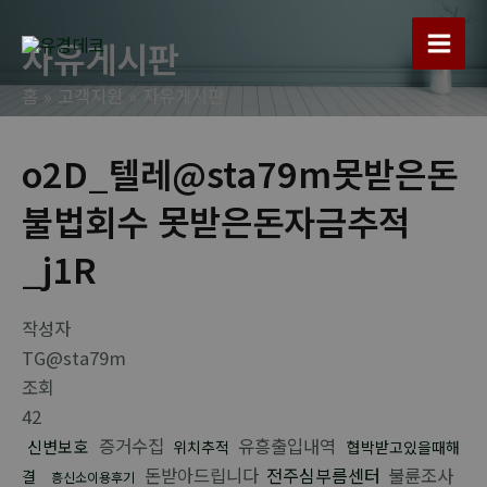
콘
텐
자유게시판
Main
츠
홈
고객지원
자유게시판
로
Men
건
너
o2D_텔레@sta79m못받은돈
뛰
불법회수 못받은돈자금추적
기
_j1R
작성자
TG@sta79m
조회
42
증거수집
유흥출입내역
신변보호
위치추적
협박받고있을때해
돈받아드립니다
전주심부름센터
불륜조사
결
흥신소이용후기