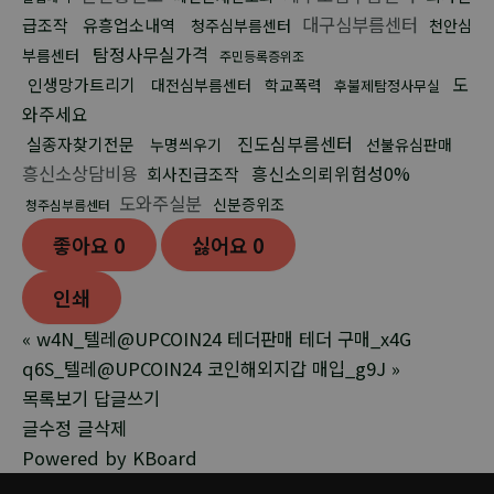
대구심부름센터
급조작
유흥업소내역
청주심부름센터
천안심
탐정사무실가격
부름센터
주민등록증위조
도
인생망가트리기
대전심부름센터
학교폭력
후불제탐정사무실
와주세요
진도심부름센터
실종자찾기전문
누명씌우기
선불유심판매
흥신소상담비용
흥신소의뢰위험성0%
회사진급조작
도와주실분
신분증위조
청주심부름센터
좋아요
0
싫어요
0
인쇄
«
w4N_텔레@UPCOIN24 테더판매 테더 구매_x4G
q6S_텔레@UPCOIN24 코인해외지갑 매입_g9J
»
목록보기
답글쓰기
글수정
글삭제
Powered by KBoard