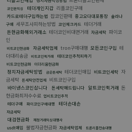
정치자금믹싱방법
테더개인지갑
리플코인구매
코인돈믹싱
잡코인판매
카드로테더구입하는법
중고오다대포통장
솔라나
세무조사피하는방법
테더거래
구매
코인체크카드
돈현금화해외거래소
테더코인비대면거래
파이코
자금세탁
인
tron구매대행
모든코인구입
테
자금세탁업체
비트코인현금화
더대리송금
테더코인추척피하기
비트코인퀵거래
비트코인현금화
이더리움현금화
정치자금세탁방법
테더코인매입
자
비트코인세탁
금은돈세탁
금세탁
비트코인구입
돈세탁안전업체
바이낸스코인삽니다
알트코인퀵거래
돈
돈세탁해드립니다
현금화최저수수료
업비트코인추적
테더손대손
테더구매
파이코인구매대행
자금세탁
대검현금화
재정거래믹싱대행사
불법자금현금화
usdt매입
자금세탁업체
트론리플전송대행