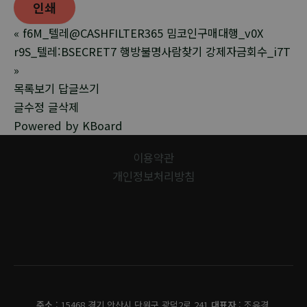
인쇄
«
f6M_텔레@CASHFILTER365 밈코인구매대행_v0X
r9S_텔레:BSECRET7 행방불명사람찾기 강제자금회수_i7T
»
목록보기
답글쓰기
글수정
글삭제
Powered by KBoard
이용약관
개인정보처리방침
유경데코
주소
: 15468 경기 안산시 단원구 광덕2로 241
대표자
: 조유경