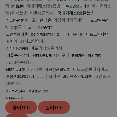
화
국내거래소fds증빙
국내거래소
블테판매
비트코인송금대행
fds피하는법
비트송금업체
국내거래소fds뚫는법
코인손대손
가상화폐자금세탁
잡코인구입대행
비트코인전송대
xrp구매
행
트론리플전송업체
코인전송대행
비트코인세탁
이더리움리플
코인현금화최저수수료
24시코인업체
환치기
아프리카tv돈믹싱
이더리움현금화
리플송금업체
테더구매
장외거래
테더송금업체
장외거래
trc20전송대행
자금세탁
비트코인판매사이트
자금현금화업체
테더전송대행
테더수사기관
코인송금
바이낸스구입대행
코인구매대행24시
대행24시
업비트코인추적
자금현금화업체
테더수사기관
좋아요
0
싫어요
0