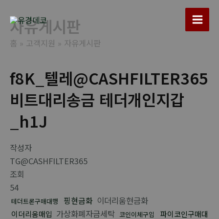
콘
텐
자유게시판
Main
츠
홈
고객지원
자유게시판
로
Men
건
너
f8K_텔레@CASHFILTER365
뛰
비트대리송금 테더개인지갑
기
_h1J
작성자
TG@CASHFILTER365
조회
54
핑현금화
이더리움현금화
테더트론구매대행
가상화폐자금세탁
이더리움매입
파이코인구매대
코인이체구입