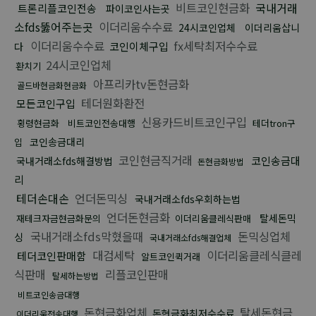
비트코인현금화
국내거래
트론리플코인전송
파이코인사는곳
소fds뚫어주는곳
이더리움수수료
24시코인업체
이더리움삽니
이더리움수수료
fx세탁최저수수료
코인이체구입
다
24시코인업체
환치기
아프리카tv돈현금화
골드바현금화현금화
테더원화환전
모든코인구입
신용카드비트코인구입
횡령현금화
비트코인전송대행
테더tron구
코인송금대리
입
코인현금직거래
코인송금대
국내거래소fds해결방법
돈현금화방법
리
테더손대손
언더돈믹싱
국내거래소fds우회하는법
언더돈현금화
탈세돈믹
재테크자금현금화문의
이더리움클레식판매
국내거래소fds막혔을때
돈믹싱업체
싱
국내거래소fds해결업체
대검세탁
이더리움클레식클레
테더코인판매함
알트코인퀵거래
식판매
리플코인판매
탈세하는방법
비트코인송금대행
돈현금화업체
탈세돈현금
돈현금화최저수수료
이더리움전송대행