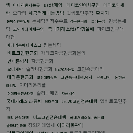
usdt매입
행
테더코인이체구입
테더코인세
이더리움사는곳
오다집
세금적게내는방법
빗썸코인추적
환치기
탁
돈세탁최저수수료
현금돈세
검돈현금화
블테구입
돈믹싱안전업체
탁
국내거래소fds막혔을때
파이코인구매
코인계좌이체구입
대행
핑돈세탁
이더리움메타마스크
비트코인현금화
재테크자금현금화문의
자금현금화
언더돈믹싱
솔라나현금화
코인송금대리
오다세탁
trc20사는법
테더돈현금화
코인송금대행24시
무통코인
돈현금
코인대리송금
이더리움리플
화방법
솔라나매입
자금믹싱
이더리움전송대행
업비트코인추
국내거래소fds증빙
trc20코인전송대행
테더구매
적
비트코인전송대행
테더전송대행
국내거래소fds뚫는법
장외거래업체
이더리움판매
솔라나현금화
리플코인매입
트론리플코인판매