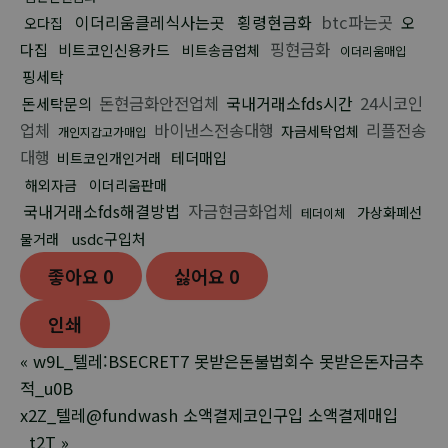
이더리움클레식사는곳
횡령현금화
btc파는곳
오
오다집
핑현금화
다집
비트코인신용카드
비트송금업체
이더리움매입
핑세탁
돈현금화안전업체
국내거래소fds시간
24시코인
돈세탁문의
업체
바이낸스전송대행
리플전송
자금세탁업체
개인지갑고가매입
대행
테더매입
비트코인개인거래
해외자금
이더리움판매
국내거래소fds해결방법
자금현금화업체
가상화폐선
테더이체
usdc구입처
물거래
좋아요
0
싫어요
0
인쇄
«
w9L_텔레:BSECRET7 못받은돈불법회수 못받은돈자금추
적_u0B
x2Z_텔레@fundwash 소액결제코인구입 소액결제매입
_t2T
»