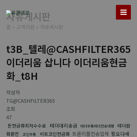
콘
텐
자유게시판
Main
츠
홈
고객지원
자유게시판
로
Men
건
너
t3B_텔레@CASHFILTER365
뛰
이더리움 삽니다 이더리움현금
기
화_t8H
작성자
TG@CASHFILTER365
조회
47
테더대리송금
돈현금화최저수수료
테더원
테더무통테더전송대행
트론리플전송업체
핑오다세
화환전
비트코인현금화
코인무통