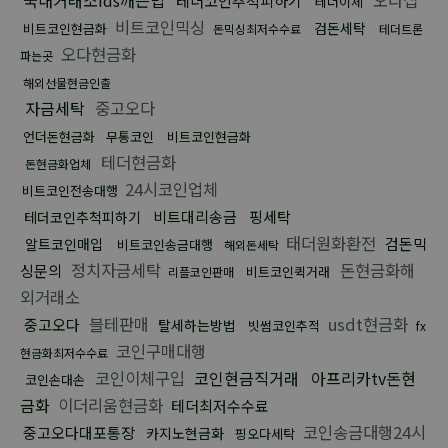
테더코인추척피하기
테더이체
비트코인믹싱
검돈세탁
비트코인현금화
돈믹싱최저수수료
테더트론
오다현금화
파는곳
해외선물현금인출
자금세탁
중고오다
언더돈현금화
무통코인
비트코인현금화
테더현금화
돈현금화업체
24시코인업체
비트코인전송대행
비트대리송금
핑세탁
테더코인추척피하기
태더원화환전
검돈믹
알트코인매입
비트코인송금대행
해외돈세탁
정치자금세탁
돈현금화해
싱문의
비트코인퀵거래
리플코인판매
외거래소
블테판매
usdt현금화
중고오다
탈세하는방법
빗썸코인추적
fx
코인구매대행
현금화최저수수료
코인이체구입
코인현금직거래
아프리카tv돈현
코인손대손
금화
이더리움현금화
테더최저수수료
코인송금대행24시
중고오다대포통장
카지노현금화
핑오다세탁