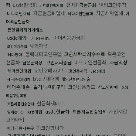
탁
usdt현금화
빗썸코인추적
정치자금현금화
비트코인퀵거래
자금현금화업체
자금세탁업체
비트코인세탁
이
테더코인현금화
더리움현금화
돈현금화해외거래소
usdc매입
이더리움현금화
이더리움매입
해외자금
코인이체구입
블랙테더코인구입
코인세탁최저수수료
모든코인
테더판매
현금화
비트코인현금화
자금믹싱
코인대리송금
금은돈믹싱
코인구매사이트
테더코인매입
코인돈세탁
usdc매입
btc구매대행
해외선물현금인출
자금현금화업체
테더손대손
솔라나원화구입
코인신용카드
잡코인판매
이더
리움구입대행
현금화재테크
트론리플전송업체
usdc현금화
개인지갑
트론리플전송업체
xrp매입
탈세돈믹싱
고가매입
밈코인팝니다
이더리움사는곳
국내거래소fds깨는법
오다집