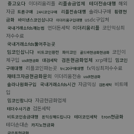
중고오다
이더리움리플
리플송금업체
테더전송대행
해외
자금
솔라나구매
리플전송대행
횡령현
트론구매
24시코인구매
usdc구입처
금화
바이낸스코인삽니다
이더리움구입대행
언더돈세탁
이더리움리플
코인믹싱최
국내거래소fds깨는법
저수수료
국내거래소fds뚫어주는곳
밈코인삽니다
코인이
비트코인환전
파이코인
골드바현금화현금화
체구입
검돈현금화업체
xrp매입
밈코인
대검세탁
usdt현금화
리플코인파는곳
fx믹싱최저수수료
구매대행
trc20구매대행
재테크자금현금화문의
이더리움전송
usdt현금화
자금믹싱
비트매
솔라나원화구입
국내거래소fds시간
검돈세탁
입
자금현금화업체
밈코인팝니다
검돈세탁
테더수사기관
tron현금화
비트코인송금대행
테더코인세탁
돈믹싱해드립니다
테더손대손
카지노현금화
금은돈현금화