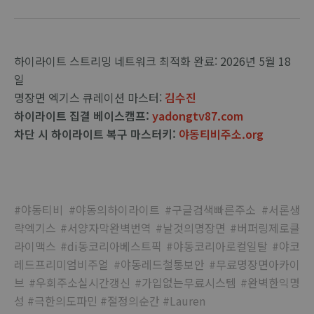
하이라이트 스트리밍 네트워크 최적화 완료: 2026년 5월 18
일
명장면 엑기스 큐레이션 마스터:
김수진
하이라이트 집결 베이스캠프:
yadongtv87.com
차단 시 하이라이트 복구 마스터키:
야동티비주소.org
#야동티비 #야동의하이라이트 #구글검색빠른주소 #서론생
략엑기스 #서양자막완벽번역 #날것의명장면 #버퍼링제로클
라이맥스 #di동코리아베스트픽 #야동코리아로컬일탈 #야코
레드프리미엄비주얼 #야동레드철통보안 #무료명장면아카이
브 #우회주소실시간갱신 #가입없는무료시스템 #완벽한익명
성 #극한의도파민 #절정의순간 #Lauren