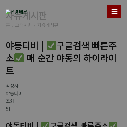
콘
텐
자유게시판
Main
츠
홈
고객지원
자유게시판
로
Men
건
너
야동티비 |
구글검색 빠른주
뛰
소
매 순간 야동의 하이라이
기
트
작성자
야동티비
조회
51
야동티비 |
구글검색 빠른주소