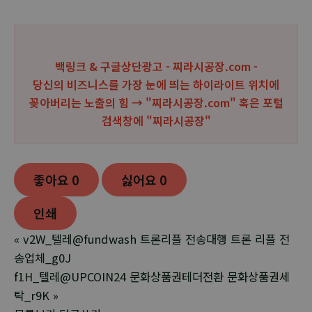
백링크 & 구글상단광고 - 찌라시공장.com -
당신의 비즈니스를 가장 눈에 띄는 하이라이트 위치에
꽂아버리는 노출의 힘 → "찌라시공장.com" 혹은 포털
검색창에 "
찌라시공장
"
좋아요
0
싫어요
0
인쇄
«
v2W_텔레@fundwash 트론리플 전송대행 트론 리플 전
송업체_g0J
f1H_텔레@UPCOIN24 문화상품권테더전환 문화상품권세
탁_r9K
»