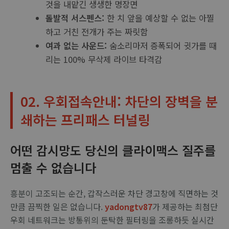
것을 내맡긴 생생한 명장면
돌발적 서스펜스:
한 치 앞을 예상할 수 없는 아찔
하고 거친 전개가 주는 짜릿함
여과 없는 사운드:
숨소리마저 증폭되어 귓가를 때
리는 100% 무삭제 라이브 타격감
02. 우회접속안내: 차단의 장벽을 분
쇄하는 프리패스 터널링
어떤 감시망도 당신의 클라이맥스 질주를
멈출 수 없습니다
흥분이 고조되는 순간, 갑작스러운 차단 경고창에 직면하는 것
만큼 끔찍한 일은 없습니다.
yadongtv87
가 제공하는 최첨단
우회 네트워크는 방통위의 둔탁한 필터링을 조롱하듯 실시간