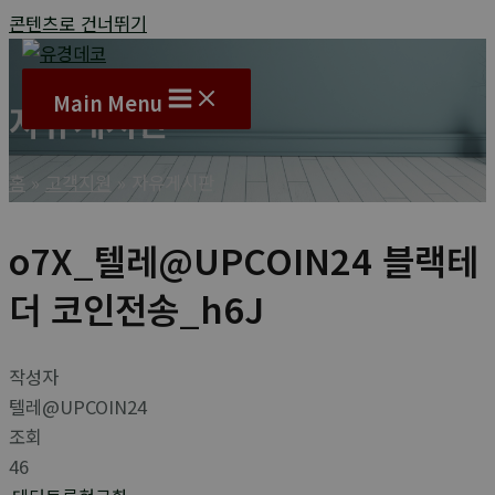
콘텐츠로 건너뛰기
Main Menu
자유게시판
홈
고객지원
자유게시판
o7X_텔레@UPCOIN24 블랙테
더 코인전송_h6J
작성자
텔레@UPCOIN24
조회
46