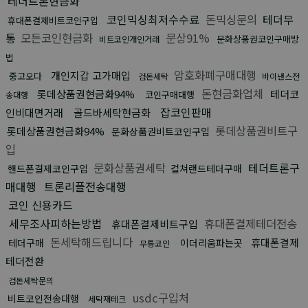
테더트론현금화
코인믹싱최저수수료
돈믹싱문의
테더무
휴대폰결제비트코인구입
통
모든코인현금화
문상91%
문화상품권코인구매방
비트코인개인거래
법
암호화폐구매대행
개인지갑 고가매입
중고오다
검돈세탁
바이낸스전
돈현금화업체
롯데상품권현금화94%
테더코
코인구매대행
송대행
잡코인판매
인비대면거래
골드바세탁현금화
롯데상품권비트구
롯데상품권현금화94%
문화상품권비트코인구입
입
문화상품권세탁
테더트론구
핸드폰결제코인구입
컬쳐랜드테더구매
매대행
트론리플전송대행
코인 신용카드
세무조사피하는방법
휴대폰결제테더전송
휴대폰결제비트구입
돈세탁해드립니다
휴대폰결제
테더구매
이더리움파는곳
무통코인
테더전환
검돈세탁문의
usdc구입처
비트코인전송대행
세탁재테크