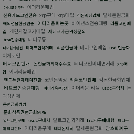
이더리움매입
24시코인구매
xrp판매 xrp매입
탈세돈현금화
신용카드코인전송
검돈믹싱업체
이더리움파는곳
바이낸스전송대행
리플코인매
해외선물현금인출
개인지갑고가매입
입
재테크자금믹싱문의
테더무통
tron전송대행
테더코인매입
리플현금화
테더코인직거래
usdt현금화
태더원화환전
이체코인
테더코인판매
테더코인비대면거래
돈현금화최저수수료
xrp매
이더리움매입
입
코인돈믹싱
리플코인판매
검돈현금화업체
핸드폰결제테더전환
비트코인송금대행
이더리움 리플
돈
usdc구입처
이더리움현금화
믹싱업체
돈현금화방법
문화상품권현금화91%
알트코인퀵거래
usdc판매처
trc20구매대행
알트코인구매
테더구
이더리움구매
탈세돈현금화
암호화폐구
테더돈세탁
매 테더판매