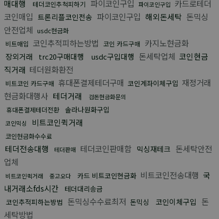
매대행
파이코인구입
카드로테더
테더코인추척피하기
파이코인구입
코인매입
파이코인구입
해외돈세탁
돈믹싱
트론리플코인전송
안전업체
usdc현금화
코인추적피하는방법
카지노현금화
비트매입
코인 카드구매
돈세탁업체
코인현금
장외거래
trc20구매대행
usdc구입대행
직거래
테더원화환전
휴대폰결제테더구매
재정거래
코인계좌이체구입
비트코인 카드구매
현금화대행사
테더거래
검돈현금화문의
솔라나원화구입
휴대폰결제테더전환
비트코인퀵거래
코인믹싱
코인현금화수수료
테더전송대행
테더코인판매함
돈세탁안전
믹싱재테크
테더판매
업체
비트코인전송대행
국
카드 비트코인현금화
비트코인퀵거래
중고오다
내거래소fds시간
테더대리송금
돈믹싱수수료최저
돈
코인이체구입
코인추적피하는방법
돈믹싱
세탁방법