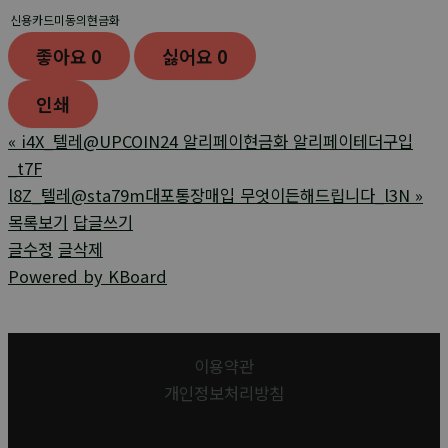
신용카드미동의현금화
좋아요
0
싫어요
0
인쇄
«
i4X_텔레@UPCOIN24 알리페이현금화 알리페이테더구입
_t7F
l8Z_텔레@sta79m대포통장매입 무엇이든해드립니다_l3N
»
목록보기
답글쓰기
글수정
글삭제
Powered by KBoard
이용약관
개인정보처리방침