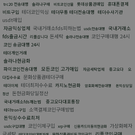
휴대폰결제
롯데상품권매입
trc20 전송대행
솔라나구매
비트코인선물
테더코인믹싱
비트구입
테더무통 테더전송대행
테더수사기관
usdt매입
자금믹싱업체
국내거래소fds피하는법
국내거래소
usdc전송대행
fds출금시간
돈세탁
코인구매대행 24시
리플삽니다
솔라나전송대행
코인 송금대행 24시
테더개인거래
솔라나현금화
모든코인 고가매입
파이코인전송대행
자금세탁업체
중고오다
오
문화상품권테더구매
다집수수료
테더최저수수료
카지노현금화
테더이체
암호화폐전송대행
돈믹싱당일
돈현금화당일정산
정산
중고오다대포통장
국내거래소fds깨는법
소액결제코인구매방법
테더tron구입
돈믹싱수수료최저
코인이체구입
가상화폐자
usdc구입대행
xrp구매
신용카드미동의현금화
금세탁
리플코인구매
문화상품권비트코인구입
테더코인비대면거래