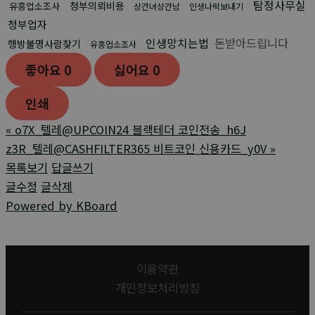
탐정사무실
청부의뢰비용
유흥업소조사
상간녀상간남
인생나락보내기
청부업자
인생망치는법
돈받아드립니다
행방불명사람찾기
유흥업소조사
좋아요
0
싫어요
0
인쇄
«
o7X_텔레@UPCOIN24 블랙테더 코인전송_h6J
z3R_텔레@CASHFILTER365 비트코인 신용카드_y0V
»
목록보기
답글쓰기
글수정
글삭제
Powered by KBoard
이용약관
개인정보처리방침