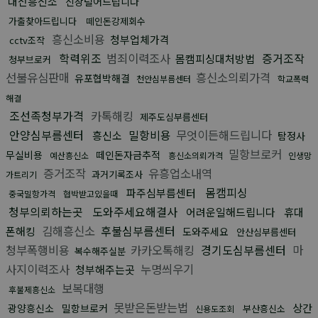
대전흥신소
신상털어드립니다
가출찾아드립니다
떼인돈강제회수
흥신소비용
청부업체가격
cctv조작
학력위조
범죄이력조사
증거조작
몸캠피싱대처방법
청부브로커
선불유심판매
흥신소의뢰가격
유포협박해결
천안심부름센터
학교폭력
해결
조선족청부가격
카톡해킹
제주도심부름센터
안양심부름센터
밀항비용
무엇이든해드립니다
흥신소
탐정사
밀항브로커
무실비용
떼인돈자금추적
예산흥신소
흥신소의뢰가격
인생망
증거조작
유흥업소내역
과거기록조사
가트리기
몸캠피싱
파주심부름센터
중국밀항가격
협박받고있을때
청부의뢰하는곳
도와주세요해결사
어려운일해드립니다
휴대
김해흥신소
후불심부름센터
폰해킹
도와주세요
안산심부름센터
청부폭행비용
카카오톡해킹
경기도심부름센터
마
복수해주실분
사지이력조사
누명씌우기
청부해주는곳
보복대행
후불제흥신소
못받은돈받는법
상간
광양흥신소
밀항브로커
부산흥신소
신용도조회