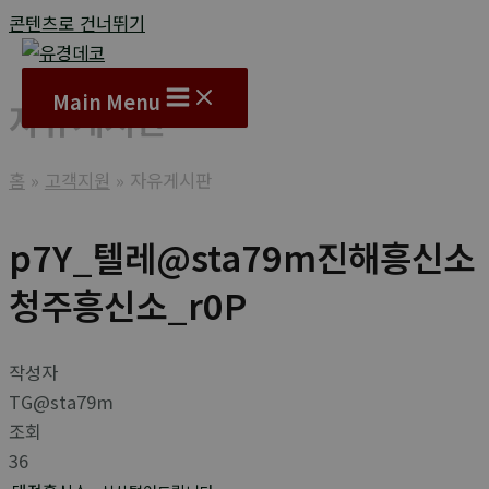
콘텐츠로 건너뛰기
Main Menu
자유게시판
홈
고객지원
자유게시판
p7Y_텔레@sta79m진해흥신소
청주흥신소_r0P
작성자
TG@sta79m
조회
36