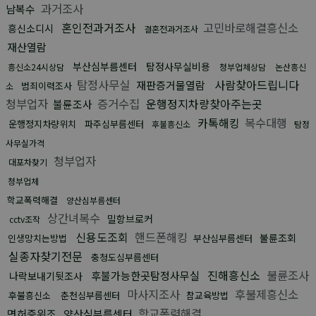
과거조사
남복수
혼인전과거조사
고민바로해결흥신소
흥신소디시
결혼전과거조사
재산열람
부산심부름센터
탐정사무실비용
흥신소24시상담
청부업체상담
논산흥신
탐정사무실
사람찾아드립니다
재판증거물열람
범죄이력조사
소
청부업자
증거수집
운행정지차량찾아주는곳
불륜조사
카톡해킹
복수대행
운행정지차량위치
파주심부름센터
후불흥신소
탐정
사무실가격
청부업자
대포차찾기
청부업체
학교폭력해결
양산심부름센터
상간녀복수
밀항브로커
cctv조작
신용도조회
핸드폰해킹
불륜조회
인생망치는방법
부산심부름센터
실종자찾기전문
충청도심부름센터
진해흥신소
불륜조사
후불가능한곳탐정사무실
나락보내기뒷조사
마사지조사
후불제흥신소
후불흥신소
춘천심부름센터
참교육방법
학교폭력해결
면허증위조
양산심부름센터