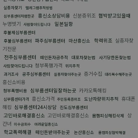
실종자찾기
텔레그램추적방법
흥신소상담비용
신분증위조
협박받고있을때
심부름센터저렴한곳
누명벗기
일본밀항
사람찾아드립니다
후불제심부름센터
학력위조
실종자찾
파주심부름센터
마산흥신소
후불심부름센터
기전문
전주심부름센터
떼인돈자금추적
대포차찾는법
사기당한돈찾는법
청부폭행가격
사람찾아드립니다
위치추적
증거수집
공주심부름센터
과거조사
실종자찾아주는곳
대리복수해주는곳
흥신소비용
심부름센터일잘하는곳
카카오톡해킹
청부폭행비용
흥신소가격
휴대폰
도난차량위치추적
심부름센터가격
주민등록증위조
해킹
심부름센터24시상담
진도심부름센터
고민바로해결흥신소
고민바로해결흥신소
상
몸캠피싱해킹삭제
간녀
미수금회수
어려운일흥신소
학교폭력해결
떼인돈받아주는곳
논산흥신소
몸캠피싱협박해결