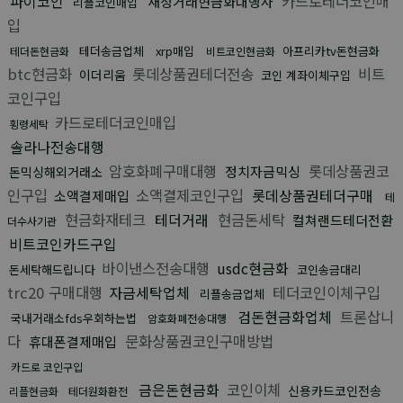
파이코인
카드로테더코인매
재정거래현금화대행사
리플코인매입
입
테더송금업체
xrp매입
아프리카tv돈현금화
테더돈현금화
비트코인현금화
btc현금화
롯데상품권테더전송
비트
이더리움
코인 계좌이체구입
코인구입
카드로테더코인매입
횡령세탁
솔라나전송대행
암호화폐구매대행
롯데상품권코
정치자금믹싱
돈믹싱해외거래소
인구입
소액결제코인구입
롯데상품권테더구매
소액결제매입
테
현금화재테크
테더거래
현금돈세탁
컬쳐랜드테더전환
더수사기관
비트코인카드구입
바이낸스전송대행
usdc현금화
돈세탁해드립니다
코인송금대리
trc20 구매대행
자금세탁업체
테더코인이체구입
리플송금업체
검돈현금화업체
트론삽니
국내거래소fds우회하는법
암호화폐전송대행
다
문화상품권코인구매방법
휴대폰결제매입
카드로 코인구입
금은돈현금화
코인이체
신용카드코인전송
리플현금화
테더원화환전