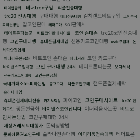
테더tron구입
리플전송대행
테더현금화
trc20 전송대행
구매대행
컬쳐랜드비트구입
테더전송대행
코인추적
잡코인판매
sol판매처
피하는방법
테더구매
trc20코인전송대
코인 손대손
테더트론파는곳
비트코인판매사이트
행
신용카드코인대행
코인구매대행
휴대폰결제매입
돈
usdc구입처
세탁안전업체
비트코인 손대손
코인 카드구매
이더리움현금화
테더거래
코인 구매대행 24시
테더트론파는곳
오다세탁
바이낸스구입대행
코인돈현금화
신용카드코인대행
핸드폰결제세탁
국내거래소fds피하는법
리플코인구매
중고오다
솔라나매입
파이코인
코인구매사이트
휴대폰결제테더전송
trc20 원
카지노믹싱
핑돈현금화
이더리움사는곳
비트코
바이낸스코인삽니다
화구입
인사는방법
코인구매대행 24시
돈믹싱방법
재정거래세탁대행사
솔라나전송대행
테더트론
이더리움전송대행
문화상품권코인구매