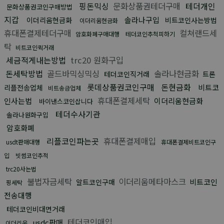
핑돈믹싱
문화상품권테더구매
테더개인
문화상품권코인구매방법
지갑
솔라나구입
이더리움현금화
비트코인사는방법
이더리움현금화
휴대폰결제테더구매
컬쳐랜드세
암호화폐구매대행
테더코인추척피하기
탁
비트코인퀵거래
세금적게내는방법
trc20 원화구입
돈세탁방법
골드바믹싱믹싱
솔라나현금화
테더코인직거래
트론
롯데상품권코인구매
돈현금화
비트코
리플전송업체
비트송금업체
휴대폰결제세탁
인사는법
이더리움현금화
바이낸스코인삽니다
테더수사기관
솔라나원화구입
암호화폐
리플코인파는곳
휴대폰결제매입
usdt판매대행
휴대폰결제비트코인구
입
빗썸코인추적
trc20사는법
불법자금세탁
이더리움메타마스크
비트코인
알트코인구매
핑세탁
전송대행
테더코인비대면거래
테더코인매입
usdc판매
이더리움