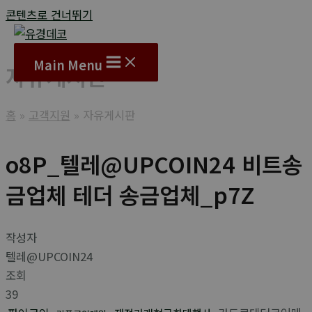
콘텐츠로 건너뛰기
Main Menu
자유게시판
홈
고객지원
자유게시판
o8P_텔레@UPCOIN24 비트송
금업체 테더 송금업체_p7Z
작성자
텔레@UPCOIN24
조회
39