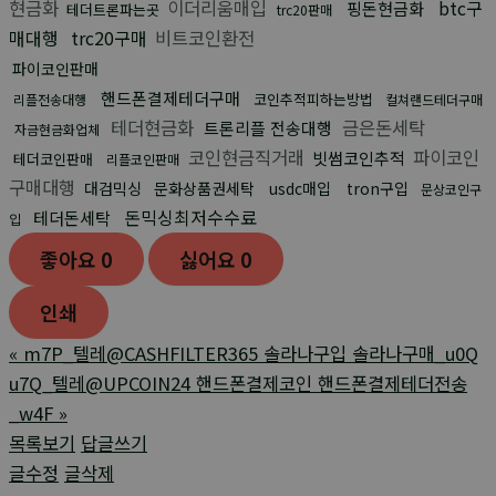
현금화
이더리움매입
btc구
핑돈현금화
테더트론파는곳
trc20판매
매대행
trc20구매
비트코인환전
파이코인판매
핸드폰결제테더구매
코인추적피하는방법
리플전송대행
컬쳐랜드테더구매
테더현금화
금은돈세탁
트론리플 전송대행
자금현금화업체
코인현금직거래
파이코인
빗썸코인추적
테더코인판매
리플코인판매
구매대행
대검믹싱
문화상품권세탁
usdc매입
tron구입
문상코인구
돈믹싱최저수수료
테더돈세탁
입
좋아요
0
싫어요
0
인쇄
«
m7P_텔레@CASHFILTER365 솔라나구입 솔라나구매_u0Q
u7Q_텔레@UPCOIN24 핸드폰결제코인 핸드폰결제테더전송
_w4F
»
목록보기
답글쓰기
글수정
글삭제