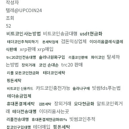
작성자
텔레@UPCOIN24
조회
52
비트코인사는방법
비트코인송금대행
usdt현금화
검돈믹싱업체
이더리움클레식클레
테더코인추척피하기
돈세탁업체
xrp판매 xrp매입
식판매
탈세하
솔라나원화구입
trc20코인전송대행
파이코인
리플코인판매
는방법
trc20 판매
코인 손대손
장외거래
테더코인세탁
리플 모든코인현금화
핑돈세탁
카드코인충전가능
빗썸fds푸는법
솔라나구매
비트코인 신용카드
테더송금업체
장외거래
알트코인퀵거
휴대폰결제세탁
오다현금화
검돈세탁
래
이더리움사는곳
테더전송대행
빗썸코인추적
리플전송대행
휴대폰결제현금화85%
테더매입
핑돈세탁
잡코인구입대행