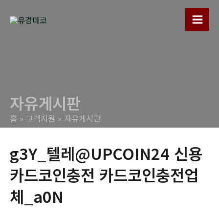
콘
텐
Main
츠
로
Men
건
너
뛰
자유게시판
기
홈
고객지원
자유게시판
g3Y_텔레@UPCOIN24 신용
카드코인충전 카드코인충전업
체_a0N