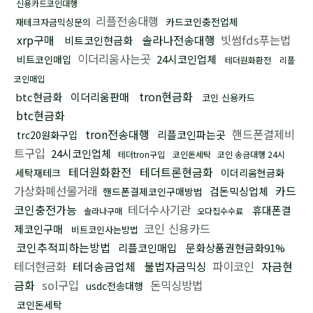
신용카드코인대행
리플전송대행
카드코인충전업체
재테크자금믹싱문의
xrp구매
솔라나전송대행
빗썸fds푸는법
비트코인현금화
이더리움사는곳
24시코인업체
비트코인매입
테더원화환전
리플
코인매입
tron현금화
btc현금화
이더리움판매
코인 신용카드
btc현금화
tron전송대행
핸드폰결제비
리플코인파는곳
trc20원화구입
트구입
24시코인업체
테더tron구입
코인돈세탁
코인 송금대행 24시
테더원화환전
테더트론현금화
세탁재테크
이더리움현금화
가상화폐선물거래
카드
검돈믹싱업체
핸드폰결제코인구매방법
코인충전가능
테더수사기관
휴대폰결
솔라나구매
오다집수수료
코인 신용카드
제코인구매
비트코인사는방법
코인추적피하는방법
리플코인매입
문화상품권현금화91%
테더현금화
테더송금업체
불법자금믹싱
파이코인
자금현
금화
sol구입
돈믹싱방법
usdc전송대행
코인돈세탁