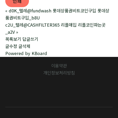
인쇄
«
d0K_텔레@fundwash 롯데상품권비트코인구입 롯데상
품권비트구입_b8U
c2U_텔레@CASHFILTER365 리플매입 리플코인파는곳
_a2V
»
목록보기
답글쓰기
글수정
글삭제
Powered by KBoard
이용약관
개인정보처리방침
유경데코