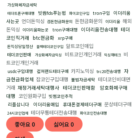
가상화폐자금세탁
빗썸fds푸는법
이더리움
tron구입
테더트론구매대행
파이코인구입
언더돈믹싱
돈현금화문의
해외
사는곳
검돈현금화문의
이더리움
돈믹싱
이더리움전송대행
테더
tron구매대행
이더리움파는곳
코인직거래
btc현금화
xrp구매
알트코인매입
돈믹싱당일정산
블랙테더코인구입
비트코인개인거래
비
테더코인판매
가상화폐자금믹싱
믹싱재테크
트코인개인거래
카지노믹싱
자
usdc구입대행
컬쳐랜드테더구매
trc20전송대행
금현금화업체
잡코인구입대행
테더코인비대면
불법자금세탁
거래
재정거래세탁대행사
테더코인판매함
암호화폐구매
대행
코인원화구입
빗썸코인추적
문상테더구매
리플삽니다
이더리움매입
휴대폰결제테더구매
테더무통테더전송대행
24시코인업체
파이코인전송대행
좋아요
0
싫어요
0