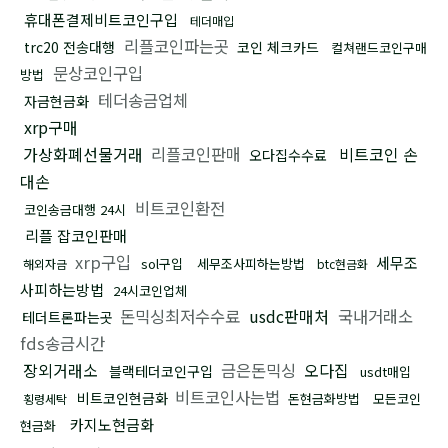
휴대폰결제비트코인구입
테더매입
리플코인파는곳
trc20 전송대행
코인 체크카드
컬쳐랜드코인구매
문상코인구입
방법
테더송금업체
자금현금화
xrp구매
가상화폐선물거래
리플코인판매
비트코인 손
오다집수수료
대손
비트코인환전
코인송금대행 24시
리플 잡코인판매
xrp구입
세무조
sol구입
세무조사피하는방법
해외자금
btc현금화
사피하는방법
24시코인업체
돈믹싱최저수수료
usdc판매처
국내거래소
테더트론파는곳
fds송금시간
장외거래소
금은돈믹싱
오다집
블랙테더코인구입
usdt매입
비트코인사는법
비트코인현금화
돈현금화방법
모든코인
횡령세탁
카지노현금화
현금화