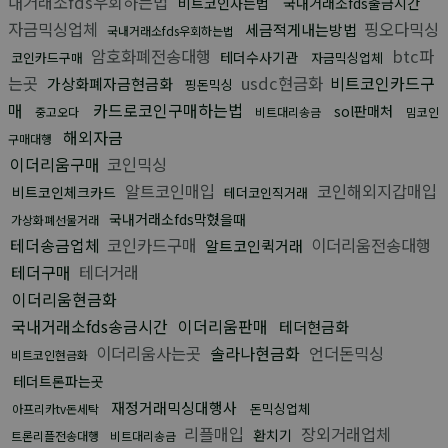
내거래소fds우회하는법
비트코인사는법
국내거래소fds출금시간
자금믹싱업체
핑오다믹싱
세금적게내는방법
국내거래소fds우회하는법
암호화폐전송대행
btc파
테더수사기관
코인카드구매
자금믹싱업체
는곳
usdc현금화
비트코인카드구
가상화폐자금현금화
핑돈믹싱
매
카드로코인구매하는법
sol판매처
중고오다
비트대리송금
밈코인
해외자금
구매대행
이더리움구매
코인믹싱
알트코인매입
코인해외지갑매입
비트코인체크카드
테더코인직거래
국내거래소fds막혔을때
가상화폐선물거래
테더송금업체
코인카드구매
이더리움전송대행
알트코인퀵거래
테더구매
테더거래
이더리움현금화
국내거래소fds송금시간
이더리움판매
테더현금화
이더리움사는곳
솔라나현금화
언더돈믹싱
비트코인현금화
테더트론파는곳
재정거래믹싱대행사
돈믹싱업체
아프리카tv돈세탁
리플매입
장외거래업체
환치기
트론리플전송대행
비트대리송금