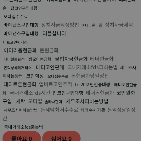
손
잡코인구입대행
오다집수수료
정치자금믹싱방법
정치자금세탁
바이낸스구입대행
이더리움리플
리플삽니다
바이낸스구입대행
비트코인퀵거래
이더리움현금화
돈현금화
불법자금현금화
테더현금화
핑오다현금화
태더원화환전
테더코인판매
국내거래소fds피하는법
세무조사
돈믹싱해외거래소
돈현금화당일정산
코인믹싱
피하는방법
오다집수수료
테더트론현금화
업비트코인추적
trc20코인전송대행
테더코인현금
국내거래소fds시간
테더돈현금화
코인원화
잡코인구입대행
화
구입
세탁
오다집
세무조사피하는방법
솔라나판매
돈세탁최저수수료
돈믹싱당일정
테더수사기관
세무조사피하는방법
산
국내거래소fds뚫는법
좋아요
0
싫어요
0