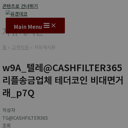
콘텐츠로 건너뛰기
Main Menu
자유게시판
홈
고객지원
자유게시판
w9A_텔레@CASHFILTER365
리플송금업체 테더코인 비대면거
래_p7Q
작성자
TG@CASHFILTER365
조회