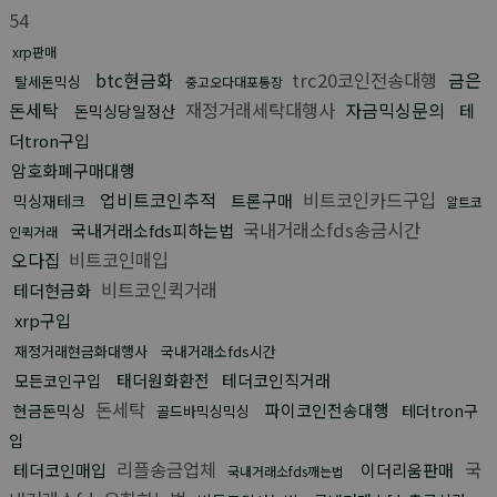
54
xrp판매
btc현금화
trc20코인전송대행
금은
탈세돈믹싱
중고오다대포통장
돈세탁
재정거래세탁대행사
자금믹싱문의
테
돈믹싱당일정산
더tron구입
암호화폐구매대행
업비트코인추적
비트코인카드구입
트론구매
믹싱재테크
알트코
국내거래소fds송금시간
국내거래소fds피하는법
인퀵거래
오다집
비트코인매입
비트코인퀵거래
테더현금화
xrp구입
재정거래현금화대행사
국내거래소fds시간
태더원화환전
테더코인직거래
모든코인구입
돈세탁
파이코인전송대행
현금돈믹싱
테더tron구
골드바믹싱믹싱
입
리플송금업체
국
테더코인매입
이더리움판매
국내거래소fds깨는법