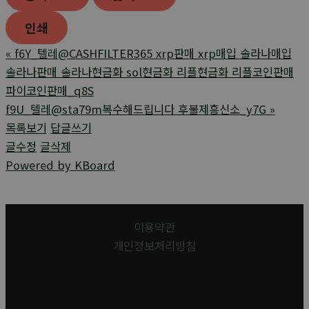
인쇄
«
f6Y_텔레@CASHFILTER365 xrp판매 xrp매입 솔라나매입
솔라나판매 솔라나현금화 sol현금화 리플현금화 리플코인판매
파이코인판매_q8S
f9U_텔레@sta79m복수해드립니다 후불제흥신소_y7G
»
목록보기
답글쓰기
글수정
글삭제
Powered by KBoard
이용약관
개인정보처리방침