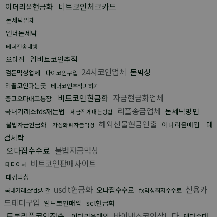
비트코인체크카드
이더리움현금화
돈세탁업체
언더돈세탁
테더전송대행
업비트코인추적
오다집
24시코인업체
돈믹싱
검돈믹싱업체
파이코인구입
리플코인파는곳
테더코인추척피하기
비트코인현금화
자금현금화업체
중고오다대포통장
리플송금업체
돈세탁방법
국내거래소fds깨는법
세금적게내는방법
해외선물현금인출
대
이더리움매입
불법자금현금화
가상화폐자금믹싱
검세탁
오다집수수료
불법자금믹싱
비트코인판매사이트
테더이체
대검믹싱
usdt현금화
신용카
오다집수수료
국내거래소fds시간
fx믹싱최저수수료
드테더구입
알트코인매입
sol현금화
트론리플코인전송
바이낸스코인삽니다
이더리움매입
테더손대