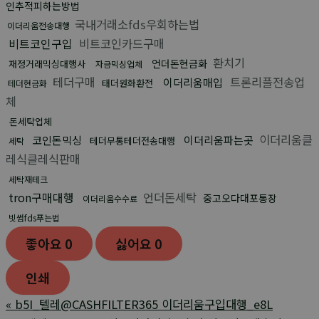
인추적피하는방법
국내거래소fds우회하는법
이더리움전송대행
비트코인구입
비트코인카드구매
환치기
언더돈현금화
재정거래믹싱대행사
자금믹싱업체
테더구매
트론리플전송업
이더리움매입
태더원화환전
테더현금화
체
돈세탁업체
이더리움클
코인돈믹싱
이더리움파는곳
테더무통테더전송대행
세탁
레식클레식판매
세탁재테크
tron구매대행
언더돈세탁
중고오다대포통장
이더리움수수료
빗썸fds푸는법
좋아요
0
싫어요
0
인쇄
«
b5I_텔레@CASHFILTER365 이더리움구입대행_e8L