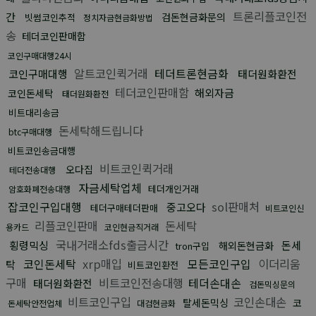
트론리플코인전
간
검돈현금화문의
빗썸코인추적
정치자금현금화방법
송
테더코인판매함
코인구매대행24시
알트코인퀵거래
테더트론현금화
코인구매대행
태더원화환전
테더코인판매함
해외자금
코인돈세탁
태더원화환전
비트대리송금
돈세탁해드립니다
btc구매대행
비트코인송금대행
비트코인퀵거래
오다집
테더전송대행
자금세탁업체
테더개인거래
암호화폐전송대행
잡코인구입대행
sol판매처
중고오다
테더구매테더판매
비트코인신
리플코인판매
돈세탁
용카드
코인현금직거래
국내거래소fds출금시간
횡령믹싱
돈세
해외돈현금화
tron구입
코인돈세탁
xrp매입
모든코인구입
이더리움
탁
비트코인환전
구매
비트코인전송대행
테더손대손
태더원화환전
검돈믹싱문의
비트코인구입
코인손대손
탈세돈믹싱
코
돈세탁안전업체
대검현금화