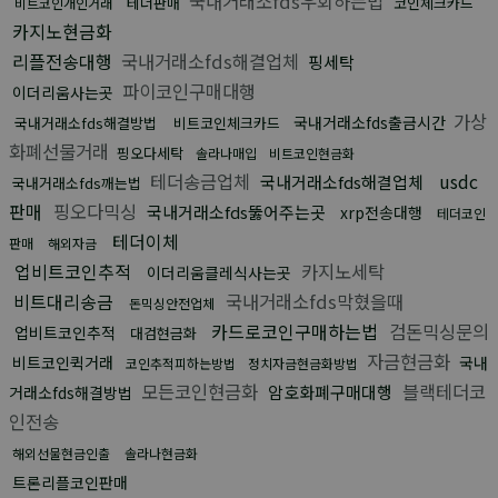
국내거래소fds우회하는법
테더판매
코인체크카드
비트코인개인거래
카지노현금화
리플전송대행
국내거래소fds해결업체
핑세탁
파이코인구매대행
이더리움사는곳
가상
국내거래소fds출금시간
국내거래소fds해결방법
비트코인체크카드
화폐선물거래
핑오다세탁
솔라나매입
비트코인현금화
테더송금업체
usdc
국내거래소fds해결업체
국내거래소fds깨는법
판매
핑오다믹싱
국내거래소fds뚫어주는곳
xrp전송대행
테더코인
테더이체
판매
해외자금
업비트코인추적
카지노세탁
이더리움클레식사는곳
비트대리송금
국내거래소fds막혔을때
돈믹싱안전업체
카드로코인구매하는법
검돈믹싱문의
업비트코인추적
대검현금화
자금현금화
비트코인퀵거래
국내
코인추적피하는방법
정치자금현금화방법
모든코인현금화
블랙테더코
암호화폐구매대행
거래소fds해결방법
인전송
해외선물현금인출
솔라나현금화
트론리플코인판매