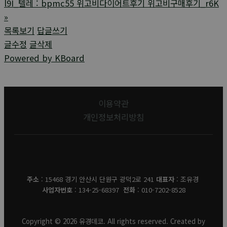
l9I_텔레 : bpmc55 위고비다이어트후기 위고비구매후기_r6K
»
목록보기
답글쓰기
글수정
글삭제
Powered by KBoard
이용약관
개인정보처리방침
유경데코
주소
: 15468 경기 안산시 단원구 광덕2로 241
대표자
: 조유경
사업자번호
: 134-25-68397
전화
: 010-7202-8528
Copyright © 2026 유경데코. All rights reserved. Created by