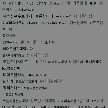
이더리움판매
횡
이더리움매입
자금믹싱업체
중고오다
핑세탁
령믹싱
불법자금현금화
돈믹싱수수료최저
트론삽니다
테더돈믹싱
돈세탁문의
현금돈세탁
비트코인
이더리움현금화
자금믹싱
세무조사피하는방법
현금화
횡령세탁
솔라나매입
암호화폐
코인돈세탁
테더코인판매합니다
정치자금믹싱
돈세탁해외거래소
코인구매사이트
usdc판매
테더매입
국내거래소
테더전송대행
fds막혔을때
테더코인믹싱
이더리움삽니다
환치기
솔라나원화구입
중고오다대포통장
장외거래소
트론리플전송업체
비트코인사는법
밈코인구매대행
트론리플전송대행
이더리움리플코인구매
trc20판
솔라나현금화
이더리움매입
국내거래소fds송금시
매
코인원화구입