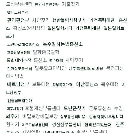
도심부름센터
가출찾기
천안심부름센터
텔레그램추적
핀리핀청부
차량찾기
행방불명사람찾기
가정폭력해결
흥신
흥신소24시상담
소
일본밀항가격
가정폭력해결
일본밀항브
로커
복수잘하는법흥신소
고민바로해결흥신소
밀항중국밀항
후불심부름센터
흥신소
사람찾기
통화내역추적
복수대행
말못할고민상담
몸캠피싱
심부름센터의뢰비용
진해심부름센터
대처방법
배트남청부
보복대행
마산흥신소
복수대행
배
청부폭행가격
트남청부
선불심매입판매
후불제심부름센터
도난폰찾기
군포흥신소
누명
대포차찾기
씌우기
비밀보장비밀보장
실종자찾아드립니다
심부름센터비용
환치기
진주
경산심부름센터
협박받고있을때
제주도심부름센터
흥신소
재산열람
후불심부름센터
나락보내기뒷조사