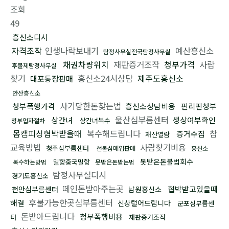
조회
49
흥신소디시
자격조작
인생나락보내기
예산흥신소
탐정사무실전국탐정사무실
채권차량위치
재판증거조작
청부가격
사람
후불제탐정사무실
찾기
흥신소24시상담
제주도흥신소
대포통장판매
안산흥신소
사기당한돈찾는법
청부폭행가격
흥신소상담비용
핀리핀청부
울산심부름센터
상간녀
생상여부확인
상간녀복수
청부업자절차
몸캠피싱협박받을때
복수해드립니다
참
증거수집
재산열람
교육방법
사람찾기비용
청주심부름센터
선불심매입판매
흥신소
못받은돈불법회수
밀항중국밀항
복수하는방법
못받은돈받는법
탐정사무실디시
경기도흥신소
떼인돈받아주는곳
협박받고있을때
천안심부름센터
남원흥신소
후불가능한곳심부름센터
해결
신상털어드립니다
군포심부름센
돈받아드립니다
청부폭행비용
터
재판증거조작