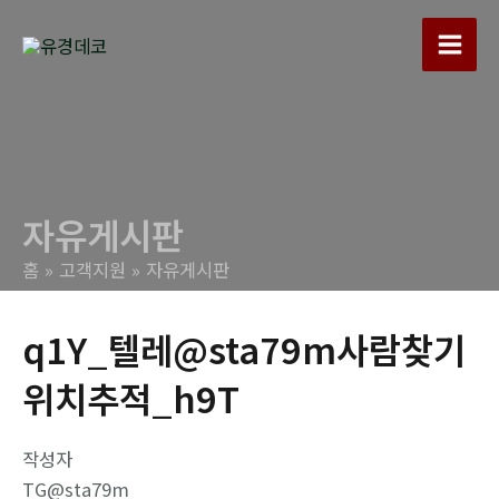
콘
텐
Main
츠
로
Men
건
너
뛰
자유게시판
기
홈
고객지원
자유게시판
q1Y_텔레@sta79m사람찾기
위치추적_h9T
작성자
TG@sta79m