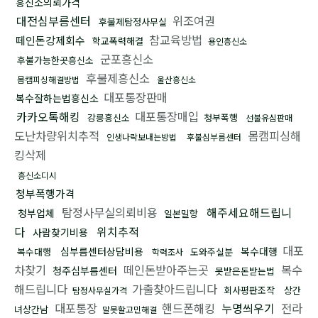
흥신소의뢰가격
대전심부름센터
위조여권
후불제탐정사무실
참교육방법
떼인돈강제회수
학교폭력해결
용인흥신소
군포흥신소
후불가능한곳흥신소
후불제흥신소
몸캠피싱해결방법
울산흥신소
대포통장판매
복수잘하는법흥신소
카카오톡해킹
대포통장매입
강릉흥신소
청부폭행
선불유심판매
도난차량위치추적
몸캠피싱해
인생나락보내는방법
후불심부름센터
킹삭제
흥신소디시
청부폭행가격
탐정사무실의뢰비용
해주세요해드립니
청부업체
일본밀항
다
위치추적
사람찾기비용
대포
심부름센터상담비용
복수대행
복수대행
도와주실분
학력조사
차찾기
떼인돈받아주는곳
복수
청주심부름센터
못받은돈받는법
해드립니다
가출찾아드립니다
회사평판조작
상간
탐정사무실가격
대포통장
핸드폰해킹
누명씌우기
전라
녀상간남
말못할고민해결