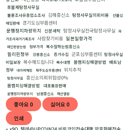
후불제탐정사무실
김해흥신소
탐정사무실의뢰비용
불륜조사유흥업소조사
선불심
경기도심부름센터
매입판매
운행정지차량위치
탐정사무실전국탐정사무실
신분세탁
과
사람찾기비용
일본밀항가격
거조사과거기록조사
복수잘하는법흥신소
청부가격
떼인돈받는법
필리핀청부
군포심부름센터
증거수집
탐정사무실
강릉흥신소
복수해드립니다
몸캠피싱해결방법
배트남
비밀보장
복수대행
위치추적
청부
네이버해킹
제주도심부름센터
흥신소의뢰위험성0%
탐정사무실
몸캠피싱해결방법
대포통장판매
남원흥신소
운행정지차량위치
재산열람
좋아요
0
싫어요
0
인쇄
«
x9O_텔레@UPCOIN24 비트코인전송대행 암호화폐전송