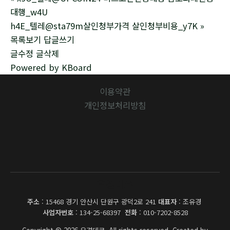
대행_w4U
h4E_텔레@sta79m살인청부가격 살인청부비용_y7K
»
목록보기
답글쓰기
글수정
글삭제
Powered by KBoard
이용약관
개인정보처리방침
유경데코
주소
: 15468 경기 안산시 단원구 광덕2로 241
대표자
: 조유경
사업자번호
: 134-25-68397
전화
: 010-7202-8528