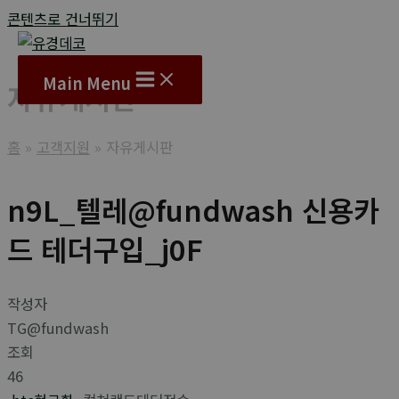
콘텐츠로 건너뛰기
Main Menu
자유게시판
홈
고객지원
자유게시판
n9L_텔레@fundwash 신용카
드 테더구입_j0F
작성자
TG@fundwash
조회
46