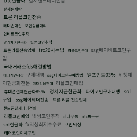
btc현금화
컬쳐랜드테더전송
탈세돈세탁
트론 리플코인전송
테더손대손
코인송금대리
업비트코인추적
빗썸코인추적
알리페이현금화
trc20사는법
ssg페이비트코인구
트론리플전송업체
리플코인구매
입
국내거래소fds해결방법
구매대행
엘포인트93%
위챗페
ssg페이코인구매방법
테더개인지갑
이현금화전문
리플코인매입
이더리움판매
정치자금현금화
sol
파이코인구매대행
휴대폰결제현금화85%
구입
ssg페이테더전송
트론 리플 전송업체
핸드폰결제테더전환
빗썸코인추적
리플코인매입
테더무통
btc파는곳
fx믹싱최저수수료
sol현금화
코인믹싱
테더코인이체구입