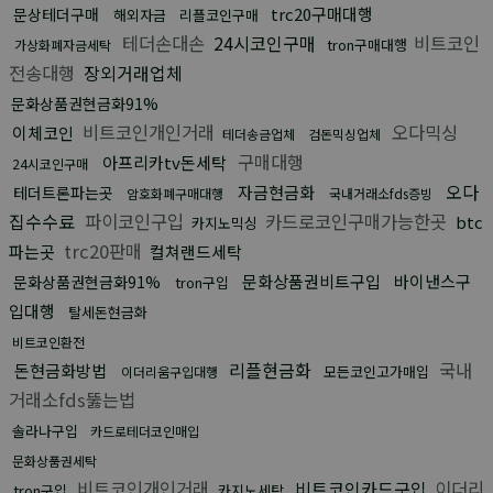
trc20구매대행
문상테더구매
해외자금
리플코인구매
테더손대손
24시코인구매
비트코인
tron구매대행
가상화폐자금세탁
전송대행
장외거래업체
문화상품권현금화91%
비트코인개인거래
오다믹싱
이체코인
테더송금업체
검돈믹싱업체
구매대행
아프리카tv돈세탁
24시코인구매
오다
자금현금화
테더트론파는곳
암호화폐구매대행
국내거래소fds증빙
집수수료
파이코인구입
카드로코인구매가능한곳
btc
카지노믹싱
trc20판매
파는곳
컬쳐랜드세탁
문화상품권비트구입
바이낸스구
문화상품권현금화91%
tron구입
입대행
탈세돈현금화
비트코인환전
리플현금화
국내
돈현금화방법
모든코인고가매입
이더리움구입대행
거래소fds뚫는법
솔라나구입
카드로테더코인매입
문화상품권세탁
비트코인개인거래
비트코인카드구입
이더리
tron구입
카지노세탁