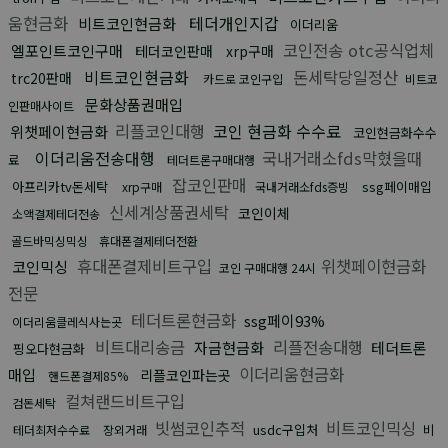
움현금화
테더개인지갑
비트코인현금화
이더리움
코인전송 otc공식업체
엘포인트코인구매
테더코인판매
xrp구매
비트코인현금화
돈세탁당일정산
trc20판매
카드로 코인구입
비트코
문화상품권매입
인판매사이트
리플코인대행
코인 현금화 수수료
위챗페이현금화
코인현금화수수
이더리움전송대행
국내거래소fds막혔을때
료
테더트론구매대행
잡코인판매
아프리카tv돈세탁
ssg페이매입
xrp구매
국내거래소fds증빙
신세계상품권세탁
코인이체
소액결제테더전송
골드바믹싱믹싱
휴대폰결제테더전환
휴대폰결제비트구입
위챗페이현금화
코인믹싱
코인 구매대행 24시
전문
테더트론현금화
ssg페이93%
이더리움클레식사는곳
비트대리송금
리플전송대행
자금현금화
테더트론
핑오다현금화
이더리움현금화
매입
리플코인파는곳
핸드폰결제85%
컬쳐랜드비트구입
검돈세탁
빗썸코인추적
비트코인믹싱
usdc구입처
비
테더최저수수료
장외거래