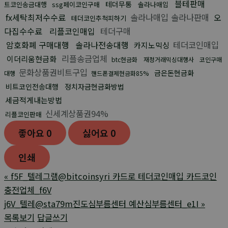
블테판매
테더무통
트코인송금대행
ssg페이코인구매
솔라나매입
fx세탁최저수수료
솔라나매입 솔라나판매
오
테더코인추척피하기
다집수수료
리플코인매입
테더구매
암호화폐 구매대행
솔라나전송대행
테더코인매입
카지노믹싱
리플송금업체
이더리움현금화
btc현금화
재정거래믹싱대행사
코인구매
문화상품권비트구입
금은돈현금화
대행
핸드폰결제현금화85%
비트코인전송대행
정치자금현금화방법
세금적게내는방법
신세계상품권94%
리플코인판매
좋아요
0
싫어요
0
인쇄
«
f5F_텔레그램@bitcoinsyri 카드로 테더코인매입 카드코인
충전업체_f6V
j6V_텔레@sta79m진도심부름센터 예산심부름센터_e1I
»
목록보기
답글쓰기