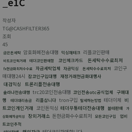
_e1C
작성자
TG@CASHFILTER365
조회
45
암호화폐전송대행
리플코인판매
믹싱재테크
금은돈세탁
돈세탁수수료최저
코인체크카드
테더코인판매함
비트코인퀵거래
코인구
자금세탁업체
자금믹싱
돈세탁수수료최저
fx현금화최저수수료
매대행24시
잡코인구입대행
재정거래현금화대행사
대검믹싱
트론리플전송대행
trc20코인전송대행
코인전송otc공식업체
구매대
솔라나전송대행
tron구입
테더이체
비
행
리플삽니다
테더대리송금
탈세하는방법
트코인개인거래
코인돈믹싱
테더무통테더전송대행
블테판매
가
장외거래소
돈현금화수수료최저
업비
모든코인구입
상화폐자금믹싱
트코인추적
해외자금
테더코인판매합니다
테더판매