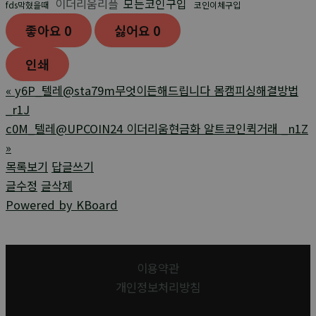
이더리움리플
모든코인구입
fds막혔을때
코인이체구입
좋아요
0
싫어요
0
인쇄
«
y6P_텔레@sta79m무엇이든해드립니다 몸캠피싱해결방법
_r1J
c0M_텔레@UPCOIN24 이더리움현금화 알트코인퀵거래 _n1Z
»
목록보기
답글쓰기
글수정
글삭제
Powered by KBoard
이용약관
개인정보처리방침