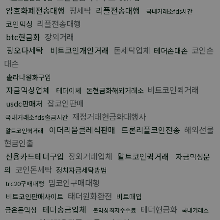
암호화폐전송대행
핑세탁
리플전송대행
국내거래소fds시간
리플전송대행
코인믹싱
btc현금화
장외거래
핑오다세탁
비트코인개인거래
돈세탁업체
코인손
테더손대손
대손
솔라나원화구입
자금믹싱업체
비트코인퀵거래
테더이체
돈현금화해외거래소
잡코인판매
usdc판매처
재정거래현금화대행사
국내거래소fds출금시간
이더리움클레식판매
트론리플코인전송
해외선물
알트코인퀵거래
현금인출
신용카드테더구입
장외거래업체
알트코인퀵거래
자금믹싱문
코인돈세탁
의
정치자금세탁방법
밈코인구매대행
trc20구매대행
태더원화환전
비트코인판매사이트
비트매입
테더송금업체
테더현금화
금은돈믹싱
돈믹싱최저수수료
국내거래소