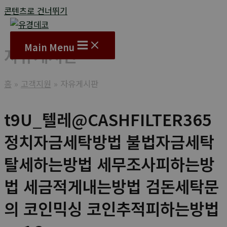
콘텐츠로 건너뛰기
Main Menu
자유게시판
홈
고객지원
자유게시판
t9U_텔레@CASHFILTER365
정치자금세탁방법 불법자금세탁
탈세하는방법 세무조사피하는방
법 세금적게내는방법 검돈세탁문
의 코인믹싱 코인추적피하는방법