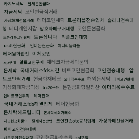
카지노세탁
탈세돈현금화
자금세탁
코인현금직거래
테더코인세탁
트론리플전송업체
솔라나전송대
가상화폐선물거래
테더개인지갑
코인돈현금화
행
암호화폐구매대행
트론삽니다
리플코인대행
트론리플코인판매
usdt현금화
언더돈현금화
이더리움리플
이체코인
테더원화환전
재테크자금세탁문의
알트코인구매
xrp구매
국내거래소fds시간
비트코인현금화
코인전송대행
알
돈세탁
트코인퀵거래
현금화재테크
해외돈세탁
오다집수수료
파이코인판매
가상화폐자금믹싱
돈현금화당일정산
이더리움수수료
trc20구매
테더판매
업비트코인추적
국내거래소fds해결업체
테더현금화
돈세탁해드립니다
돈세탁해외거래소
가상화폐선물거래
코인전송otc공식업체
자금현금화문의
탈세하는방법
파이코인전송대행
코인현금화수수료
비트코인전송대행
sol구입