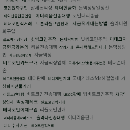
탈세돈믹싱
테더현금화
돈믹싱당일정산
코인원화구입
이더리움전송대행
코인대리송금
해외선물현금인출
세금적게내는방법
솔라나원
테더코인직거래
트론리플코인판매
화구입
빗썸코인추적
빗썸코인추적
재테크자
돈세탁방법
골드바믹싱믹싱
금현금화문의
리플전송대행
돈믹싱방
돈세탁해드립니다
장외거래
법
자금믹싱
자금현금화업체
비트코인카드구매
자금믹싱업체
테더손대
국내거래소fds뚫어주는곳
손
테더판매
국내거래소fds해결업체
가
테더개인거래
비트코인현금화
상화폐선물거래
비트코인전송대행
업비트코인추적
usdc판매
자금믹
리플코인대행
믹싱재테크
싱업체
알트코인퀵거래
테더코인이체구입
리플코인판매
이더리움판매
솔라나전송대행
이더리움메타마스크
테더수사기관
테더코인직거래