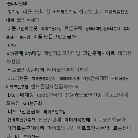
솔라나판매
리플코인매입
잡코인판매
핑믹싱
비트코인믹싱
트론리플전송
코인돈세탁
대행
트론구매
리플코인파는곳
테더트론매입
솔라나매입 솔라나판매
휴대
리플 모든코인현금화
폰결제비트구입
환치기
xrp판매 xrp매입
개인지갑고가매입
코인구매사이트
테더원
화환전
비트코인송금대행
테더코인추척피하기
xrp전송대행
btc파는곳
롯데상품권
자금현금화문의
테더대리송금
핸드폰결제현금화85%
비트코인구입
btc구매대행
usdc현금화
신용카드코인전송
중고오다대
포통장
sol현금화
비트코인현금화
파이코인구입
잡코인판매
비트코인현금화
이더리움판매
업비트코인추적
테더트론구매대행
파이코인구입
비트코인사는법
트론삽니
다
비트코인선물