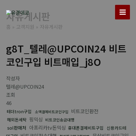
콘
텐
자유게시판
Main
츠
홈
고객지원
자유게시판
로
Men
건
너
g8T_텔레@UPCOIN24 비트
뛰
코인구입 비트매입_j8O
기
작성자
텔레@UPCOIN24
조회
46
비트코인환전
테더tron구입
소액결제비트코인구입
핑믹싱
해외돈세탁
비트코인송금대행
아프리카tv돈믹싱
sol판매처
휴대폰결제비트구입
신용카드테
비트코인전송대행
문상비트코인구입
더구입