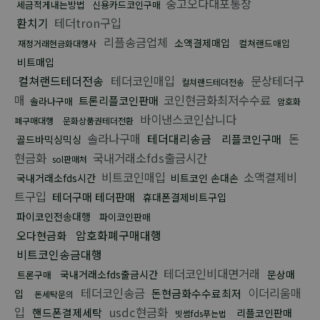
중고오다대포통장
세금적게내는방법
신용카드코인구매
환치기
테더tron구입
리플송금업체
소액결제매입
컬쳐랜드매입
재정거래현금화대행사
비트매입
컬쳐랜드테더전송
테더코인매입
문상테더구
컬쳐랜드테더전송
매
코인현금화최저수수료
트론리플코인판매
솔라나구매
암호화
바이낸스코인삽니다
폐구매대행
문화상품권테더전환
솔라나구매
테더대리송금
돈
리플코인구매
골드바믹싱믹싱
현금화
국내거래소fds출금시간
sol판매처
비트코인매입
소액결제비
국내거래소fds시간
비트코인 손대손
트구입
테더구매 테더판매
휴대폰결제비트구입
파이코인전송대행
파이코인판매
암호화폐구매대행
오다현금화
비트코인송금대행
테더코인비대면거래
국내거래소fds출금시간
문상매
트론구매
테더코인송금
이더리움매
돈현금화수수료최저
입
돈세탁문의
입
usdc현금화
핸드폰결제세탁
리플코인판매
빗썸fds푸는법