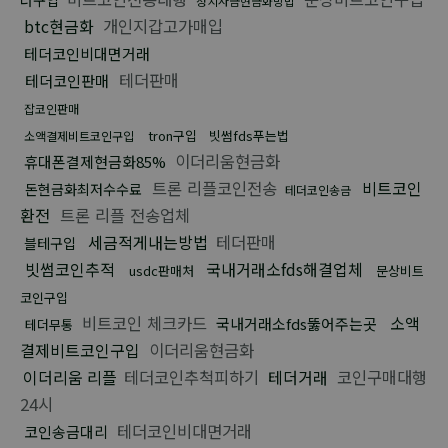
정치자금현금화방법
btc현금화
개인지갑고가매입
테더코인비대면거래
테더판매
테더코인판매
잡코인판매
tron구입
빗썸fds푸는법
소액결제비트코인구입
이더리움현금화
휴대폰결제현금화85%
트론 리플코인전송
비트코인
돈현금화최저수수료
테더코인송금
환전
트론 리플 전송업체
세금적게내는방법
테더판매
블테구입
빗썸코인추적
국내거래소fds해결업체
usdc판매처
문상비트
코인구입
비트코인 체크카드
소액
국내거래소fds뚫어주는곳
테더무통
결제비트코인구입
이더리움현금화
이더리움 리플
테더코인추척피하기
테더거래
코인구매대행
24시
테더코인비대면거래
코인송금대리