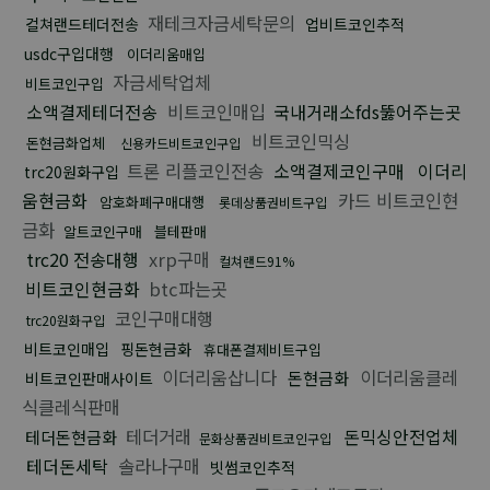
재테크자금세탁문의
컬쳐랜드테더전송
업비트코인추적
usdc구입대행
이더리움매입
자금세탁업체
비트코인구입
소액결제테더전송
비트코인매입
국내거래소fds뚫어주는곳
비트코인믹싱
돈현금화업체
신용카드비트코인구입
트론 리플코인전송
소액결제코인구매
이더리
trc20원화구입
움현금화
카드 비트코인현
암호화폐구매대행
롯데상품권비트구입
금화
알트코인구매
블테판매
trc20 전송대행
xrp구매
컬쳐랜드91%
비트코인현금화
btc파는곳
코인구매대행
trc20원화구입
비트코인매입
핑돈현금화
휴대폰결제비트구입
이더리움삽니다
이더리움클레
돈현금화
비트코인판매사이트
식클레식판매
테더거래
돈믹싱안전업체
테더돈현금화
문화상품권비트코인구입
테더돈세탁
솔라나구매
빗썸코인추적