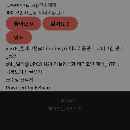
xrp전송대행
코인구매사이트
파이코인사는곳
이더리움판매
좋아요
0
싫어요
0
인쇄
«
v7E_텔레그램@bitcoinsyri 이더리움판매 테더코인 판매
_z8Z
s0L_텔레@UPCOIN24 리플현금화 테더코인 매입_h7P
»
목록보기
답글쓰기
글수정
글삭제
Powered by KBoard
이용약관
개인정보처리방침