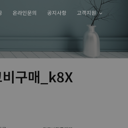
공
온라인문의
공지사항
고객지원
고비구매_k8X