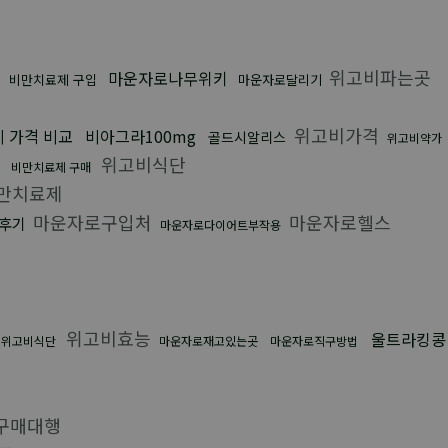
위고비파는곳
마운자로나무위키
비만치료제 구입
마운자로달리기
위고비가격
 가격 비교
비아그라100mg
골드시알리스
위고비약가
매
위고비식단
비만치료제 구매
만치료제
마운자로구입처
마운자로헬스
후기
마운자로다이어트부작용
위고비효능
울트라킹콩
위고비식단
마운자로재고있는곳
마운자로직구방법
구매대행