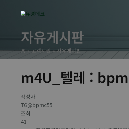
콘
텐
츠
로
자유게시판
건
너
홈
고객지원
자유게시판
뛰
기
m4U_텔레 : bp
작성자
TG@bpmc55
조회
41