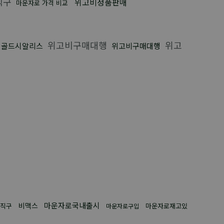
직구
위고비정품판매
마운자로 가격 비교
위고비구매대행
위고
골드시알리스
위고비구매대행
마운자로국내출시
비맥스
직구
마운자로재고있
마운자로구입