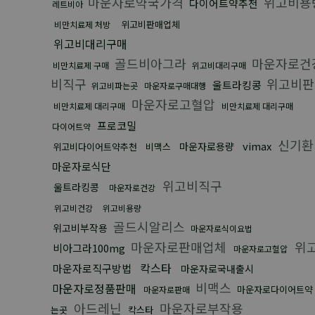
마운자로약국가격
위고비용
다이어트약추천
레트비아
위고비판매업체
비만치료제 처방
위고비대리구매
골드비아그라
마운자로건
비만치료제 구매
위고비대리구매
비직구
위고비
울트라킹콩
위고비파는곳
마운자로구매대행
마운자로고혈압
비만치료제 대리구매
비만치료제 대리구매
프로코밀
다이어트약
신기환
vimax
마운자로용량
위고비다이어트약추천
비맥스
마운자로식단
위고비직구
울트라킹콩
마운자로건강
위고비건강
위고비용량
골드시알리스
위고비부작용
마운자로식이요법
마운자로판매업체
위
비아그라100mg
마운자로고혈압
칵스타
마운자로직구방법
마운자로국내출시
비맥스
마운자로정품판매
마운자로다이어트약
마운자로판매
아드레닌
마운자로부작용
는곳
칵스타