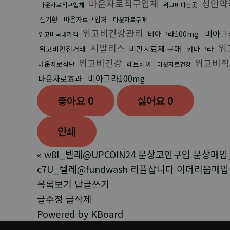
마운자로직구업체
성인약
마운자로직구업체
위고비파는곳
신기환
마운자로구입처
마운자로구매
위고비건강관리
비아그
비아그라100mg
위고비국내가격
시알리스
위
비만치료제 구매
위고비안전거래
카마그라
위고비건강
위고비직
마운자로식단
레트비아
마운자로건강
비아그라100mg
마운자로효과
좋아요
0
싫어요
0
인쇄
«
w8I_텔레@UPCOIN24 문상코인구입 문상매입
c7U_텔레@fundwash 리플삽니다 이더리움매입
목록보기
답글쓰기
글수정
글삭제
Powered by KBoard