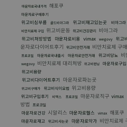
해포쿠
마운자로국내가격
마운자로구매후기
위고비심부름
위고비재고있는곳
비아그라
골드비아그라
위고비운동
비아그라
위고비건강관리
비만치료제 구입
위고비처방방법
마운자로비용
vimax
위고비
wegovy
운자로다이어트후기
비만치료제 구
위고비안전거래
비
위고비당뇨
마운자로국내출시
마운자로안전거래
프로코밀
비만치료제 대리처방
마운자로구입
wegovy
위고비런닝
위고비용량
마운자로파는곳
위고비다이어트후기
위고비용량
위고비식이요법
위고비구매가
마운자로직구
vimax
위고비구입후기
비맥스
프로코밀
방법
프로코밀
시알리스
해포쿠
마운자로헬스
마운자로건강
vimax
비만치료제 
마운자로약가
마운자로재고
위고비사는곳