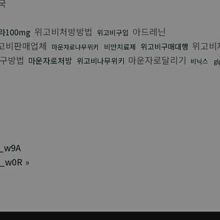
국
위고비처방방법
아드레닌
라100mg
위고비구입
고비판매업체
위고비
위고비구매대행
비만치료제
마운자로나무위키
구방법
마운자로달리기
마운자로처방
위고비나무위키
비닉스
g
_w9A
_w0R
»