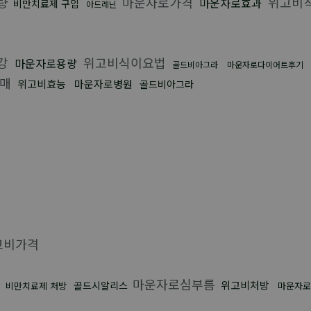
량
마운자로가격
위고비
마운자로효과
비만치료제 구입
아드레닌
강
위고비식이요법
마운자로용량
골드비아그라
마운자로다이어트후기
판매
위고비효능
마운자로병원
골드비아그라
고비가격
마운자로심부름
위고비처방
골드시알리스
비만치료제 처방
마운자로