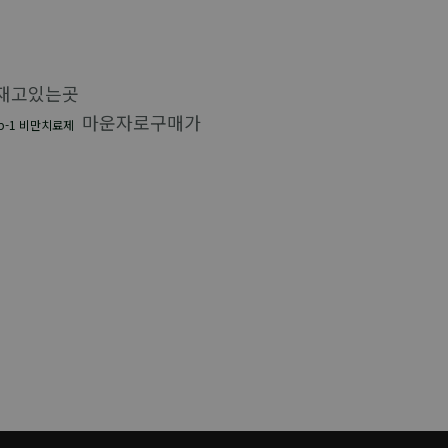
재고있는곳
마운자로구매가
lp-1 비만치료제