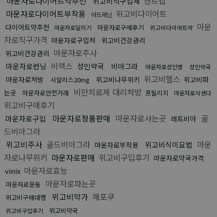
마운자로다이어트약추천
센트립
위고비직구업체
마운자로다이어트부작용
위고비다이어트
아드레닌
마운
다이어트약추천
마운자로구매후기
마운자로달리기
위고비다이어트약
자로직구가격
마운자로구입처
위고비건강관리
마운자로주사
위고비건강관리
비맥스
마운자로런닝
성인약국
비아그라
마운자로성인병
성인약국
위고비헬스
마운자로처방
위고비나무위키
위고비파
시알리스20mg
비만치료제 대리처방
는곳
마운자로안전거래
프릴리지
마운자로삭센다
위고비구매후기
마운자로정품판매
마운자로사는곳
골
마운자로구입
레트비아
드비아그라
위고비주사
골드비아그라
마운
위고비식이요법
마운자로부작용
자로나무위키
마운자로판매
위고비구입후기
마운자로약국가격
마운자로효능
vinix
마운자로파는곳
마운자로운동
위고비약가
해포쿠
위고비구매대행
위고비약국
위고비구입후기