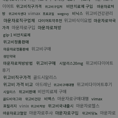
이어트
위고비직구가격
비만치료제 구입
마운자로처
위고비구입처
vimax
위고비건강관리
비닉스
방
위고비삭센다
프로코밀
wegovy
마운자로직구업체
위고비식이요법
마운자로약국
다이어트약추천
마운자로구입
마운자로처방
가격
glp-1 비만치료제
위고비정품판매
위고비구매
마운자로정품판매
성인약국
위고비구매
위고비다이어트
마운자로처방방법
시알리스20mg
후기
위고비직구가격
골드시알리스
위고비 가격 비교
아드레닌
위고비다이어트후기
위고비구매대행
비만치료제 구매
위고비판매
시알리스
마운자로구매대행
비맥스
vimax
골드비아그라
위고비건강
vinix
마운자로헬스
위고비국내출시
프릴리지
위고비처방
마운자로주사
마운자로구입
마운자로
마운자로고혈압
위고비당뇨