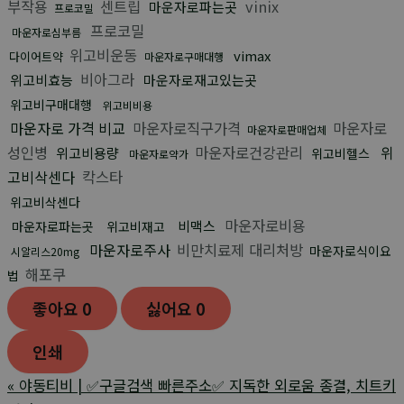
부작용
센트립
vinix
마운자로파는곳
프로코밀
프로코밀
마운자로심부름
위고비운동
vimax
다이어트약
마운자로구매대행
비아그라
위고비효능
마운자로재고있는곳
위고비구매대행
위고비비용
마운자로 가격 비교
마운자로직구가격
마운자로
마운자로판매업체
성인병
마운자로건강관리
위
위고비용량
위고비헬스
마운자로약가
고비삭센다
칵스타
위고비삭센다
마운자로비용
비맥스
마운자로파는곳
위고비재고
마운자로주사
비만치료제 대리처방
마운자로식이요
시알리스20mg
해포쿠
법
좋아요
0
싫어요
0
인쇄
«
야동티비 | ✅구글검색 빠른주소✅ 지독한 외로움 종결, 치트키