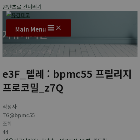
콘텐츠로 건너뛰기
Main Menu
자유게시판
홈
고객지원
자유게시판
e3F_텔레 : bpmc55 프릴리지
프로코밀_z7Q
작성자
TG@bpmc55
조회
44