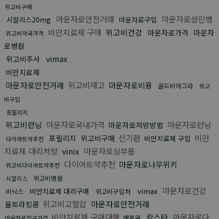
위고비구매
마운자로안전거래
마운자로성인병
시알리스20mg
마운자로구입
비만치료제 구매
위고비건강
마운자로가격
마운자
위고비약국가격
로병원
vimax
위고비주사
비만치료제
마운자로안전거래
위고비재고
마운자로비용
골드비아그라
위고
비구입
프릴리지
위고비런닝
마운자로국내가격
마운자로런닝
마운자로처방방법
신기환
비만
프릴리지
위고비구매
비만치료제 구입
다이어트약추천
치료제 대리처방
vinix
마운자로심부름
다이어트약추천
마운자로나무위키
위고비다이어트약추천
위고비병원
시알리스
마운자로건강
vimax
비만치료제 대리구매
비닉스
위고비구입처
위고비고혈압
마운자로안전거래
울트라킹콩
비만치료제 구매대행
칵스타
마운자로다
해포쿠
마운자로직구가격