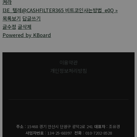
켜라
l3E_텔레@CASHFILTER365 비트코인사는방법_e0Q
»
목록보기
답글쓰기
글수정
글삭제
Powered by KBoard
이용약관
개인정보처리방침
유경데코
주소
: 15468 경기 안산시 단원구 광덕2로 241
대표자
: 조유경
사업자번호
: 134-25-68397
전화
: 010-7202-8528