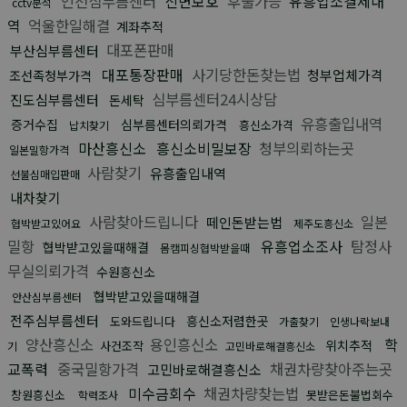
인천심부름센터
신변보호
후불가능
유흥업소결제내
cctv분석
역
억울한일해결
계좌추적
대포폰판매
부산심부름센터
대포통장판매
사기당한돈찾는법
청부업체가격
조선족청부가격
심부름센터24시상담
진도심부름센터
돈세탁
유흥출입내역
증거수집
심부름센터의뢰가격
흥신소가격
납치찾기
마산흥신소
흥신소비밀보장
청부의뢰하는곳
일본밀항가격
사람찾기
유흥출입내역
선불심매입판매
내차찾기
사람찾아드립니다
일본
떼인돈받는법
협박받고있어요
제주도흥신소
밀항
유흥업소조사
탐정사
협박받고있을때해결
몸캠피싱협박받을때
무실의뢰가격
수원흥신소
협박받고있을때해결
안산심부름센터
전주심부름센터
흥신소저렴한곳
도와드립니다
가출찾기
인생나락보내
양산흥신소
용인흥신소
학
위치추적
사건조작
기
고민바로해결흥신소
교폭력
중국밀항가격
채권차량찾아주는곳
고민바로해결흥신소
미수금회수
채권차량찾는법
창원흥신소
못받은돈불법회수
학력조사