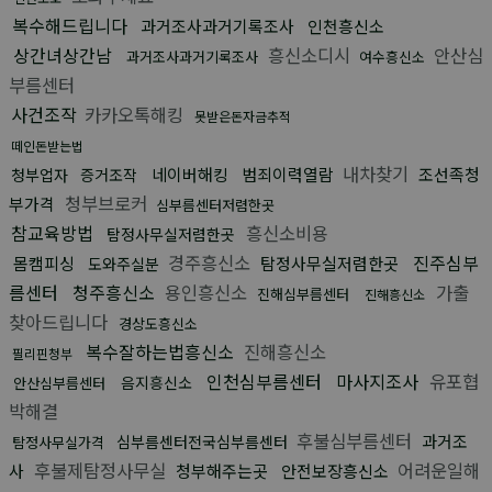
복수해드립니다
과거조사과거기록조사
인천흥신소
상간녀상간남
흥신소디시
안산심
과거조사과거기록조사
여수흥신소
부름센터
사건조작
카카오톡해킹
못받은돈자금추적
떼인돈받는법
내차찾기
네이버해킹
범죄이력열람
조선족청
청부업자
증거조작
청부브로커
부가격
심부름센터저렴한곳
참교육방법
흥신소비용
탐정사무실저렴한곳
경주흥신소
진주심부
몸캠피싱
탐정사무실저렴한곳
도와주실분
름센터
청주흥신소
용인흥신소
가출
진해심부름센터
진해흥신소
찾아드립니다
경상도흥신소
복수잘하는법흥신소
진해흥신소
필리핀청부
인천심부름센터
마사지조사
유포협
음지흥신소
안산심부름센터
박해결
후불심부름센터
과거조
심부름센터전국심부름센터
탐정사무실가격
후불제탐정사무실
어려운일해
사
청부해주는곳
안전보장흥신소