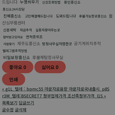
드립니다
누명씌우기
용인흥신소
신상조회방법
흥신소24시상담
울
진해흥신소
도와드립니다
고민해결해드립니다
후불가능한곳흥신소
산심부름센터
신분세탁
자금추적
실종자찾아주는곳
면허증위조
협박받고있어요
제주도흥신소
공기계위치추적
탐정사무실저렴한곳
사람찾기
텔레그램추적방법
비밀보장흥신소
후불제탐정사무실
좋아요
0
싫어요
0
인쇄
«
g1L_텔레 : bpmc55 마운자로용량 마운자로국내출시_p8S
r3M_텔레:BSECRET7 청부업체가격 조선족청부가격_l1S
»
목록보기
답글쓰기
글수정
글삭제