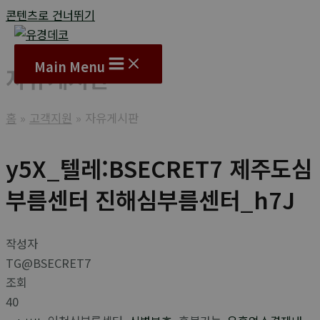
콘텐츠로 건너뛰기
Main Menu
자유게시판
홈
고객지원
자유게시판
y5X_텔레:BSECRET7 제주도심
부름센터 진해심부름센터_h7J
작성자
TG@BSECRET7
조회
40