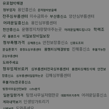
유포협박해결
용인흥신소
청부업자
문자협박받을때
전주심부름센터
미수금회수
양산심부름센터
부산흥신소
어려운일흥신소
용인심부름센터
운행정지차량찾아주는곳
학력조
천안흥신소
어려운일해드립니다
사
비밀보장비밀보장
불륜조사
청부폭행가격
안전보장흥신소
김해흥신소
신용도조회
진해흥신소
몸캠피싱해결방법
분실폰찾기
충청도심부름센터
후불가능한
곳심부름센터
도와주세요
청부업체브로커
심부름센터전국심부름센터
몸캠피싱해킹삭제
안전보
김해심부름센터
장흥신소
심부름센터일잘하는곳
후불가능한곳흥신소
탐정사무실안전보장
cctv분석
탐정사무실저렴한곳
어려운일흥신소
일본밀항가격
대포차위치추적
인생망가트리기
계좌내역보기
도와주세요
신변보호