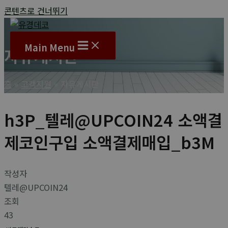
콘텐츠로 건너뛰기
Main Menu
자유게시판
홈
고객지원
자유게시판
h3P_텔레@UPCOIN24 소액결
제코인구입 소액결제매입_b3M
작성자
텔레@UPCOIN24
조회
43