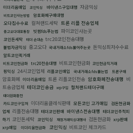
자금믹싱
이더리움매입
바이낸스구입대행
코인믹싱
암호화폐구매대행
비트코인사는방법
컬쳐랜드세탁
트론 리플 전송업체
오다집수수료
파이코인사는곳
빗썸fds푸는법
중고오다대포통장
trc20코인전송대행
코인돈세탁
테더 손대손
중고오다
돈믹싱최저수수료
불법자금믹싱
국내거래소fds뚫어주는곳
알트코인퀵거래
비트코인현금화
trc20전송대행
비트코인현금화
코인현금직거래
24시코인업체
핑믹싱
리플코인매입
국내거래소fds뚫는법
트론구매
암호화폐
트론 리플코인전송
암호화폐전송대행
비
이더리움매입
트송금업체
테더코인송금
컬쳐랜드테더구매
xrp구입
태더원화환전
이더리움클레식판매
모든코인 고가매입
검돈현금화
카드코인구입처
리플전송대행
바이낸스전송대행
업체
테더코인판매
테더코인추척피
코인돈세탁
검돈현금화
하기
코인믹싱
xrp판매
재정거래믹싱대행사
코인믹싱
비트코인 체크카드
xrp매입
이더리움현금화