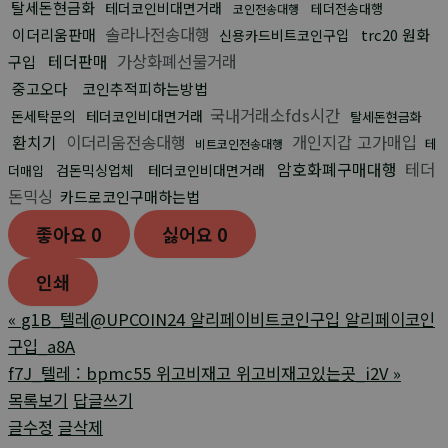
탈세돈현금화
테더코인비대면거래
테더전송대행
코인전송대행
솔라나전송대행
이더리움판매
trc20 원화
신용카드비트코인구입
테더판매
가상화폐선물거래
구입
중고오다
코인추적피하는방법
국내거래소fds시간
돈세탁문의
테더코인비대면거래
탈세돈현금화
환치기
이더리움전송대행
개인지갑 고가매입
테
비트코인전송대행
암호화폐구매대행
테더
검돈믹싱업체
테더코인비대면거래
더매입
돈믹싱
카드로코인구매하는법
좋아요
0
싫어요
0
인쇄
«
g1B_텔레@UPCOIN24 알리페이비트코인구입 알리페이코인
구입_a8A
f7J_텔레 : bpmc55 위고비재고 위고비재고있는곳_i2V
»
목록보기
답글쓰기
글수정
글삭제