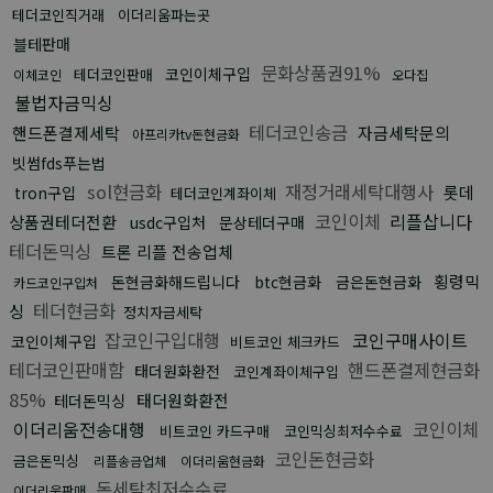
테더코인직거래
이더리움파는곳
블테판매
문화상품권91%
코인이체구입
테더코인판매
이체코인
오다집
불법자금믹싱
테더코인송금
핸드폰결제세탁
자금세탁문의
아프리카tv돈현금화
빗썸fds푸는법
sol현금화
재정거래세탁대행사
롯데
tron구입
테더코인계좌이체
코인이체
리플삽니다
상품권테더전환
usdc구입처
문상테더구매
테더돈믹싱
트론 리플 전송업체
횡령믹
돈현금화해드립니다
btc현금화
금은돈현금화
카드코인구입처
테더현금화
싱
정치자금세탁
잡코인구입대행
코인구매사이트
코인이체구입
비트코인 체크카드
테더코인판매함
핸드폰결제현금화
태더원화환전
코인계좌이체구입
85%
태더원화환전
테더돈믹싱
이더리움전송대행
코인이체
비트코인 카드구매
코인믹싱최저수수료
코인돈현금화
금은돈믹싱
리플송금업체
이더리움현금화
돈세탁최저수수료
이더리움판매