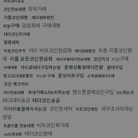
비트대리송금
장외거래
코인전송대행
리플코인대행
태더원화환전
xrp구매
암호화폐 구매대행
테더코인직거래
횡령세탁
카드 비트코인현금화
트론 리플코인판
빗썸코인추적
태더원화환전
매
리플 모든코인현금화
xrp구매
코인믹싱
테더무통테더전송대행
문화상품권테더전환
카드로테더구입하는법
블테구입
구매대행
문상비트구입
중고오다대포통장
trc20 구매
소액결제테더구매
코인 체크카드
핸드폰결제코인구입
국내거래소fds피하는법
btc파는곳
테더전송대행
테더대리송금
테더코인송금
코인돈세탁
세무조사피하는
이더리움클레식사는곳
비트코인매입
방법
비트코인퀵거래
트론리플 전송대행
테더코인판매
usdc현금화