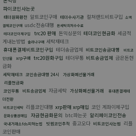
돈믹싱
파이코인사는곳
알트코인구매
컬쳐랜드비트구입
태더원화환전
테더수사기관
소액
usdc전송대행
결제코인구매
돈세탁최저수수료
trc20 판매
돈믹싱문의
테더코인현금화
세금적
테더코인이체구입
게내는방법
세탁재테크
솔라나구매
휴대폰결제비트코인구입
테더송금업체
비트코인송금대행
비트코
trc20원화구입
테더무통
비트송금업체
금은돈현
xrp구매
인선물
금화
세탁재테크
코인송금대행 24시
가상화폐선물거래
리플현금화
자금세탁
가상화폐선물거래
코인무통
비트송금업체
휴대폰결제테
더전환
리플코인대행
xrp판매 xrp매입
코인 계좌이체구입
비트코인세탁
자금현금화문의
btc파는곳
알리페이코인전송
문화상품권매입
중고오다
리플
빗썸코인추적
비트코인사는법
국내거래소fds피하는법
코인판매