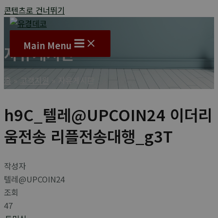
콘텐츠로 건너뛰기
Main Menu
자유게시판
홈
고객지원
자유게시판
h9C_텔레@UPCOIN24 이더리
움전송 리플전송대행_g3T
작성자
텔레@UPCOIN24
조회
47