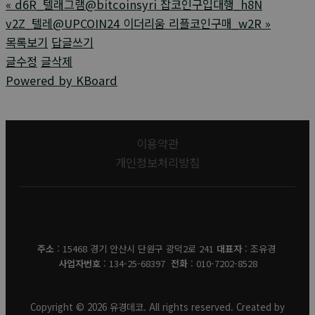
«
d6R_텔래그램@bitcoinsyri 잡코인구입대행_h8N
v2Z_텔레@UPCOIN24 이더리움 리플코인구매_w2R
»
목록보기
답글쓰기
글수정
글삭제
Powered by KBoard
이용약관
개인정보처리방침
유경데코
주소
: 15468 경기 안산시 단원구 광덕2로 241
대표자
: 조유경
사업자번호
: 134-25-68397
전화
: 010-7202-8528
Copyright © 2026 유경데코. All rights reserved. Created by