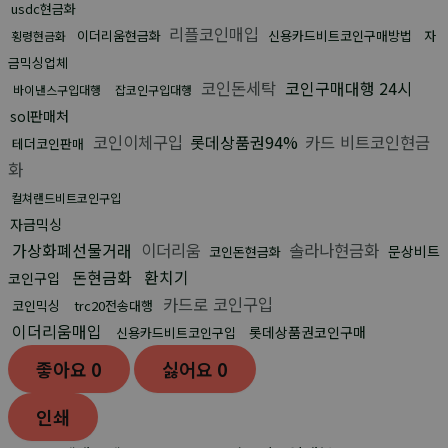
usdc현금화
리플코인매입
이더리움현금화
신용카드비트코인구매방법
자
횡령현금화
금믹싱업체
코인돈세탁
코인구매대행 24시
바이낸스구입대행
잡코인구입대행
sol판매처
코인이체구입
롯데상품권94%
카드 비트코인현금
테더코인판매
화
컬쳐랜드비트코인구입
자금믹싱
가상화폐선물거래
이더리움
솔라나현금화
문상비트
코인돈현금화
돈현금화
환치기
코인구입
카드로 코인구입
코인믹싱
trc20전송대행
이더리움매입
롯데상품권코인구매
신용카드비트코인구입
좋아요
0
싫어요
0
인쇄