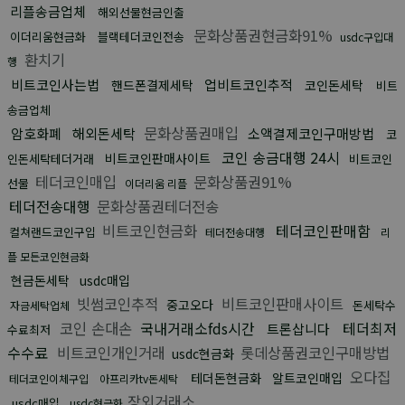
리플송금업체
해외선물현금인출
문화상품권현금화91%
이더리움현금화
블랙테더코인전송
usdc구입대
환치기
행
비트코인사는법
업비트코인추적
핸드폰결제세탁
코인돈세탁
비트
송금업체
문화상품권매입
암호화폐
해외돈세탁
소액결제코인구매방법
코
코인 송금대행 24시
비트코인판매사이트
인돈세탁테더거래
비트코인
테더코인매입
문화상품권91%
선물
이더리움 리플
테더전송대행
문화상품권테더전송
비트코인현금화
테더코인판매함
컬쳐랜드코인구입
테더전송대행
리
플 모든코인현금화
현금돈세탁
usdc매입
빗썸코인추적
비트코인판매사이트
중고오다
돈세탁수
자금세탁업체
코인 손대손
국내거래소fds시간
테더최저
트론삽니다
수료최저
수수료
비트코인개인거래
롯데상품권코인구매방법
usdc현금화
오다집
테더돈현금화
알트코인매입
테더코인이체구입
아프리카tv돈세탁
장외거래소
usdc매입
usdc현금화