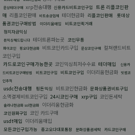
xrp전송대행
트론 리플코인판
신용카드비트코인구입
문상테더구매
매
리플코인판매
테더현금화
리플코인판매
롯데상
비트송금업체
품권코인구매방법
비트코인퀵거래
이더리움매입
정치자금믹싱
테더트론파는곳
코인무통
돈믹싱해드립니다
비트코인카드구입
컬쳐랜드비트
파이코인
핑오다현금화
문상코인구매
코인구입
카드로코인구매가능한곳
코인믹싱최저수수료
테더매입
신용카
이더리움현금화
비트코인구입
비트코인구입
드비트코인구매방법
빗썸코
인추적
usdc전송대행
비트코인현금화
핑돈믹싱
문화상품권비트구입
소액결제비트코인구입
24시코인구매
xrp구입
코인돈세탁
이더리움현금화
솔라나현금화 sol현금화
코인 카드구매
코인원화구입
usdt매입
이더리움매입
모든코인구입가능
중고오다대포통장
문화상품권세탁
카드코인구매