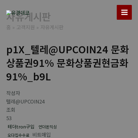
콘
텐
자유게시판
Main
츠
홈
고객지원
자유게시판
로
Men
건
너
p1X_텔레@UPCOIN24 문화
뛰
상품권91% 문화상품권현금화
기
91%_b9L
작성자
텔레@UPCOIN24
조회
53
테더tron구입
언더돈믹싱
비트매입
오다집수수료