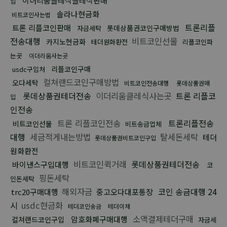
이더리움클레식클레식판매
입
솔라나현금화
비트코인사는법
트론리플
트론 리플코인판매
롯데상품권코인구매방법
자금세탁
전송대행
비트코인선물
카지노현금화
테더원화환전
리플코인파
는곳
이더리움사는곳
리플코인구매
usdc구입처
컬쳐랜드코인구매방법
오다세탁
비트코인전송대행
롯데상품권매
롯데상품권테더전송
이더리움클레식사는곳
트론 리플코
입
인전송
트론 리플코인전송
트론리플전송
비트코인선물
비트송금업체
대행
세금적게내는방법
탈세돈세탁
테더
롯데상품권비트코인구입
원화환전
비트코인퀵거래
롯데상품권테더전송
바이낸스구입대행
코
핑돈세탁
인돈세탁
해외자금
코인 송금대행 24
trc20구매대행
중고오다대포통장
시
usdc현금화
테더코인송금
테더이체
소액결제테더구매
암호화폐구매대행
컬쳐랜드코인구입
자금세