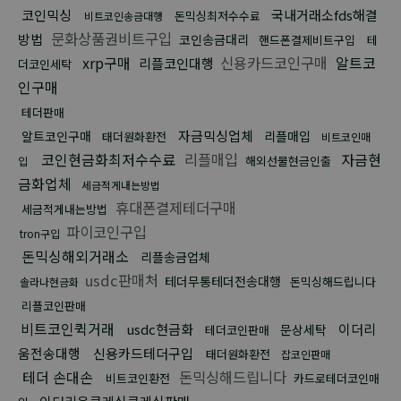
코인믹싱
국내거래소fds해결
돈믹싱최저수수료
비트코인송금대행
문화상품권비트구입
방법
코인송금대리
핸드폰결제비트구입
테
xrp구매
신용카드코인구매
알트코
리플코인대행
더코인세탁
인구매
테더판매
자금믹싱업체
알트코인구매
리플매입
태더원화환전
비트코인매
코인현금화최저수수료
리플매입
자금현
해외선물현금인출
입
금화업체
세금적게내는방법
휴대폰결제테더구매
세금적게내는방법
파이코인구입
tron구입
돈믹싱해외거래소
리플송금업체
usdc판매처
테더무통테더전송대행
돈믹싱해드립니다
솔라나현금화
리플코인판매
비트코인퀵거래
usdc현금화
이더리
문상세탁
테더코인판매
움전송대행
신용카드테더구입
태더원화환전
잡코인판매
테더 손대손
돈믹싱해드립니다
비트코인환전
카드로테더코인매