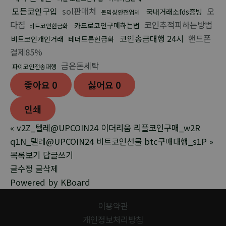
모든코인구입
sol판매처
오
국내거래소fds증빙
돈믹싱안전업체
다집
코인추적피하는방법
카드로코인구매하는법
비트코인현금화
코인송금대행 24시
핸드폰
비트코인개인거래
테더트론현금화
결제85%
금은돈세탁
파이코인전송대행
좋아요
0
싫어요
0
인쇄
«
v2Z_텔레@UPCOIN24 이더리움 리플코인구매_w2R
q1N_텔레@UPCOIN24 비트코인선물 btc구매대행_s1P
»
목록보기
답글쓰기
글수정
글삭제
Powered by KBoard
이용약관
개인정보처리방침