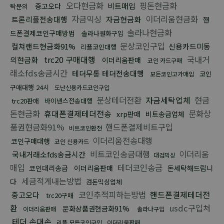
오다현금화
핑돈현금화
비트매입
중고오다
탁문의
자금믹싱
이더리움현금화
트론리플전송대행
자금현금화
핸
솔라나현금화
드폰결제코인구매방법
솔라나원화구입
문상코인구입
컬쳐랜드현금화91%
신용카드미동
리플코인대행
trc20 구매대행
국내거
의현금화
이더리움판매
코인 카드구매
래소fds송금시간
테더무통 테더전송대행
코인
모든코인고가매입
구매대행 24시
도난신용카드코인구입
문상테더전환
자금세탁업체
현금
trc20판매
바이낸스전송대행
돈현금화
휴대폰결제테더전송
문화상
xrp판매
비트송금업체
품권현금화91%
핸드폰결제비트구입
비트코인환전
이더리움전송대행
코인구매대행
코인 신용카드
비트코인송금대행
이더리움
국내거래소fds송금시간
대검믹싱
매입
테더코인송금
코인대리송금
이더리움판매
돈세탁해드립니
세금적게내는방법
다
검돈믹싱업체
코인추적피하는방법
핸드폰결제테더전
중고오다
trc20구매
환
usdc구입처
문화상품권현금화91%
이더리움판매
솔라나구입
테더 손대손
리플 모든코인구입
이더리움판매