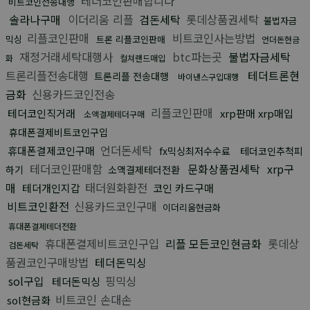
테더코인판매합니다
비트코인전송대행
솔라나구매
이더리움 리플
검돈세탁
롯데상품권세탁
불법자금
리플코인판매
비트코인사는방법
믹싱
트론 리플코인판매
언더돈현금
재정거래세탁대행사
btc파는곳
불법자금세탁
화
컬쳐랜드매입
트론리플전송대행
테더트론현
트론리플 전송대행
바이낸스구입대행
금화
신용카드코인전송
리플코인판매
테더코인직거래
xrp판매 xrp매입
소액결제테더구매
휴대폰결제비트코인구입
언더돈세탁
휴대폰결제코인구매
fx믹싱최저수수료
테더코인추척피
테더코인판매함
문화상품권세탁
xrp구
하기
소액결제테더전환
매
태더원화환전
테더개인지갑
코인 카드구매
비트코인환전
신용카드코인구매
이더리움현금화
휴대폰결제테더전환
휴대폰결제비트코인구입
리플 모든코인현금화
롯데상
검돈세탁
품권코인구매방법
테더돈믹싱
sol구입
핑믹싱
테더돈믹싱
비트코인 손대손
sol현금화