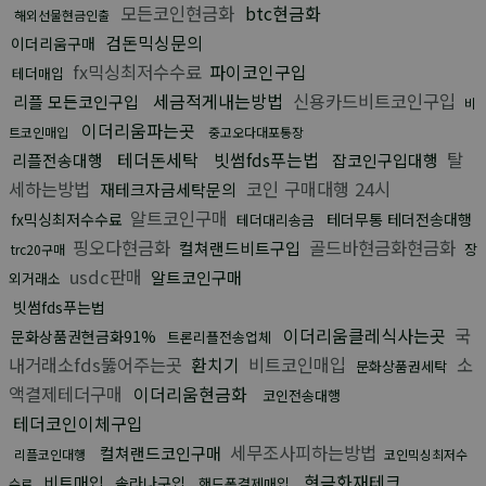
모든코인현금화
btc현금화
해외선물현금인출
검돈믹싱문의
이더리움구매
fx믹싱최저수수료
파이코인구입
테더매입
세금적게내는방법
신용카드비트코인구입
리플 모든코인구입
비
이더리움파는곳
트코인매입
중고오다대포통장
테더돈세탁
빗썸fds푸는법
탈
리플전송대행
잡코인구입대행
세하는방법
코인 구매대행 24시
재테크자금세탁문의
알트코인구매
fx믹싱최저수수료
테더무통 테더전송대행
테더대리송금
핑오다현금화
골드바현금화현금화
컬쳐랜드비트구입
장
trc20구매
usdc판매
알트코인구매
외거래소
빗썸fds푸는법
이더리움클레식사는곳
국
문화상품권현금화91%
트론리플전송업체
내거래소fds뚫어주는곳
환치기
비트코인매입
소
문화상품권세탁
액결제테더구매
이더리움현금화
코인전송대행
테더코인이체구입
세무조사피하는방법
컬쳐랜드코인구매
리플코인대행
코인믹싱최저수
현금화재테크
비트매입
솔라나구입
핸드폰결제매입
수료