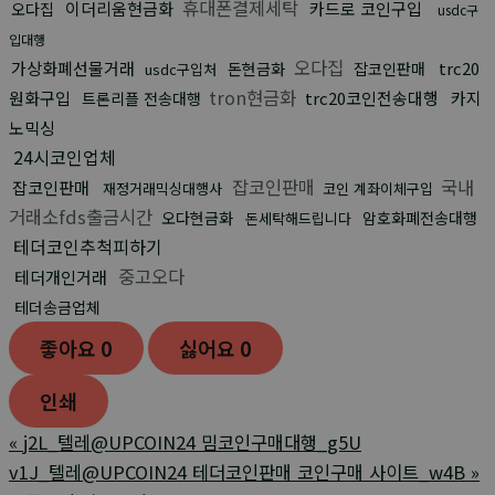
휴대폰결제세탁
이더리움현금화
카드로 코인구입
오다집
usdc구
입대행
오다집
가상화폐선물거래
trc20
돈현금화
잡코인판매
usdc구입처
tron현금화
원화구입
trc20코인전송대행
카지
트론리플 전송대행
노믹싱
24시코인업체
잡코인판매
국내
잡코인판매
재정거래믹싱대행사
코인 계좌이체구입
거래소fds출금시간
오다현금화
암호화폐전송대행
돈세탁해드립니다
테더코인추척피하기
중고오다
테더개인거래
테더송금업체
좋아요
0
싫어요
0
인쇄
«
j2L_텔레@UPCOIN24 밈코인구매대행_g5U
v1J_텔레@UPCOIN24 테더코인판매 코인구매 사이트_w4B
»