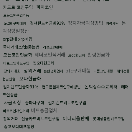
카드로 코인구입
파이코인
모든코인구입가능
정치자금믹싱방법
돈
컬쳐랜드현금화91%
trc20 구매대행
횡령세탁
믹싱당일정산
xrp판매 xrp매입
국내거래소fds뚫는법
리플코인판매
테더코인직거래
횡령현금화
모든코인현금화
usdc현금화
핑오다현금화
비트코인카드구입
장외거래
btc구매대행
장외거래소
돈현금화업체
리플코인대행
해외선물
오다현금화
현금인출
돈믹싱수수료최저
컬쳐랜드현금화91%
테더
핸드폰결제코인구매방법
코인송금
자금믹싱
솔라나구매
컬쳐랜드비트코인구입
비트송금업체
비트코인개인거래
이더리움판매
장외거래
신용카드비트코인구입
롯데상품권비트구입
중고오다대포통장