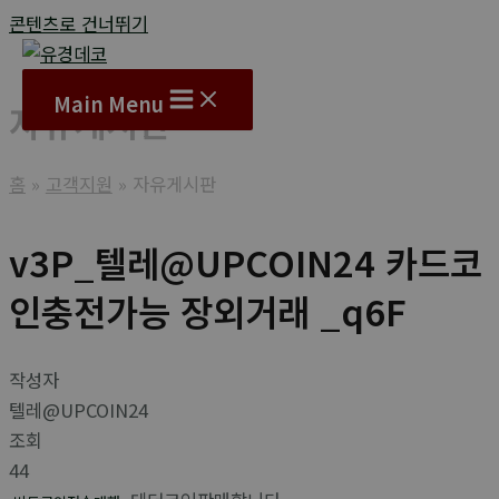
콘텐츠로 건너뛰기
Main Menu
자유게시판
홈
고객지원
자유게시판
v3P_텔레@UPCOIN24 카드코
인충전가능 장외거래 _q6F
작성자
텔레@UPCOIN24
조회
44