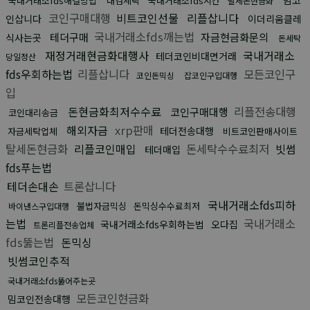
국내거래소fds해결방법
대검세탁
국내거래소fds시간
탈세돈현금화
코인구매대행
비트코인선물
리플삽니다
인삽니다
이더리움클레
국내거래소fds깨는법
테더구매
자금현금화문의
식사는곳
돈세탁
재정거래현금화대행사
국내거래소
테더코인비대면거래
당일정산
fds우회하는법
리플삽니다
모든코인구
코인돈믹싱
잡코인구입대행
입
돈현금화최저수수료
리플전송대행
코인구매대행
코인대리송금
해외자금
xrp판매
테더전송대행
자금세탁업체
비트코인판매사이트
탈세돈현금화
리플코인매입
돈세탁수수료최저
빗썸
테더매입
fds푸는법
테더손대손
트론삽니다
국내거래소fds피하
불법자금믹싱
돈믹싱수수료최저
바이낸스구입대행
는법
국내거래소
국내거래소fds우회하는법
오다집
트론리플전송업체
fds뚫는법
돈믹싱
빗썸코인추적
국내거래소fds뚫어주는곳
모든코인현금화
밈코인전송대행