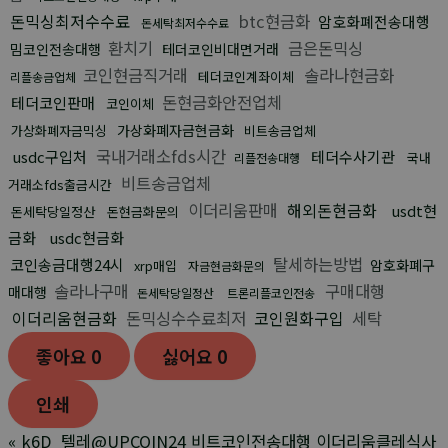
돈믹싱최저수수료
btc현금화
암호화폐전송대행
돈세탁최저수수료
환치기
금은돈믹싱
밈코인전송대행
테더코인비대면거래
코인현금직거래
솔라나현금화
테더코인계좌이체
리플송금업체
돈현금화안전업체
테더코인판매
코인이체
가상화폐자금현금화
가상화폐자금믹싱
비트송금업체
국내거래소fds시간
usdc구입처
테더수사기관
국내
리플전송대행
비트송금업체
거래소fds출금시간
이더리움판매
해외돈현금화
usdt현
돈세탁당일정산
돈현금화문의
금화
usdc현금화
탈세하는방법
코인송금대행24시
암호화폐구
xrp매입
자금현금화문의
솔라나구매
구매대행
매대행
돈세탁당일정산
트론리플코인전송
이더리움현금화
돈믹싱수수료최저
코인원화구입
세탁
좋아요
0
싫어요
0
인쇄
«
k6D_텔레@UPCOIN24 비트코인전송대행 이더리움클레식사