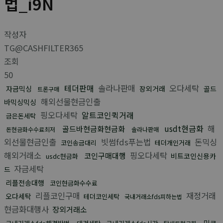
법_i9N
작성자
TG@CASHFILTER365
조회
50
테더판매
솔라나판매
오다세탁
자금믹싱
장외거래
골드
트론구매
해외선물현금인출
바믹싱믹싱
핑오다세탁
알트코인퀵거래
금은돈세탁
usdt현금화
해
골드바현금화현금화
돈현금화수수료최저
솔라나판매
외선물현금인출
빗썸fds푸는법
돈믹싱
코인송금대리
테더개인거래
해외거래소
핑오다세탁
코인구매대행
비트코인신용카
usdc현금화
자금세탁
드
리플전송대행
코인현금화수수료
리플코인구매
재정거래
오다세탁
테더코인세탁
국내거래소fds피하는법
현금화대행사
장외거래소
밈코