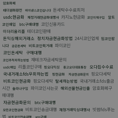
암호화폐
돈세탁수수료최저
태더원화환전
바이낸스코인삽니다
usdc현금화
카지노현금화
알트
재정거래현금화대행사
코인이체구입
코인신용카드
코인매입
btc구매대행
테더코인판매
이더리움리플
돈믹싱해외거래소
정치자금현금화방법
24시코인업체
밈코인팝
파이코인
니다
비트코인퀵거래
금은돈세탁
코인돈세탁
구매대행
재테크자금세탁문의
코인추적피하는방법
리플코인구매
오다집수수료
핑오다믹싱
usdc매입
중고오다대포통장
국내거래소fds우회하는법
핑오다세탁
핑현금화
자금현금화문의
비트코인현금화
핑오다세탁
국내거래소fds출금
탈세하는방법
시간
파이코인사는곳
암호화폐구
해외선물현금인출
솔라나구입
매대행
자금현금화문의
btc구매대행
비트코인송금대행
빗썸fds푸는
재정거래믹싱대행사
모든코인현금화
법
xrp구매
비트코인전송대행