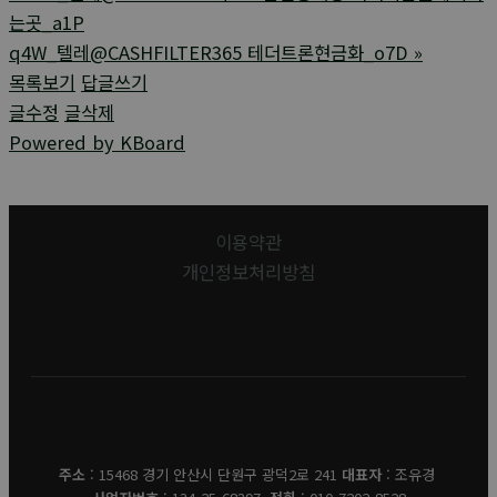
는곳_a1P
q4W_텔레@CASHFILTER365 테더트론현금화_o7D
»
목록보기
답글쓰기
글수정
글삭제
Powered by KBoard
이용약관
개인정보처리방침
유경데코
주소
: 15468 경기 안산시 단원구 광덕2로 241
대표자
: 조유경