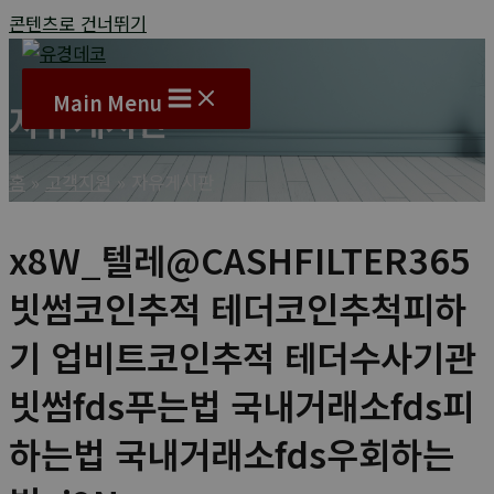
콘텐츠로 건너뛰기
Main Menu
자유게시판
홈
고객지원
자유게시판
x8W_텔레@CASHFILTER365
빗썸코인추적 테더코인추척피하
기 업비트코인추적 테더수사기관
빗썸fds푸는법 국내거래소fds피
하는법 국내거래소fds우회하는