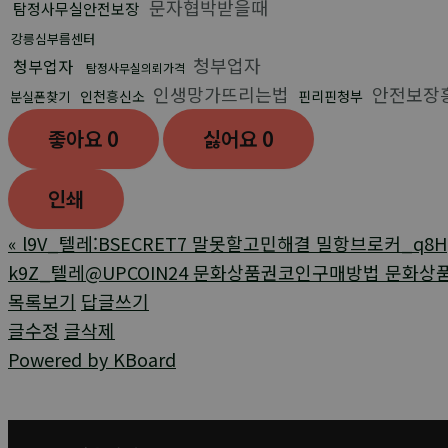
문자협박받을때
탐정사무실안전보장
강릉심부름센터
청부업자
청부업자
탐정사무실의뢰가격
인생망가뜨리는법
안전보장
인천흥신소
핀리핀청부
분실폰찾기
좋아요
0
싫어요
0
인쇄
«
l9V_텔레:BSECRET7 말못할고민해결 밀항브로커_q8H
k9Z_텔레@UPCOIN24 문화상품권코인구매방법 문화상
목록보기
답글쓰기
글수정
글삭제
Powered by KBoard