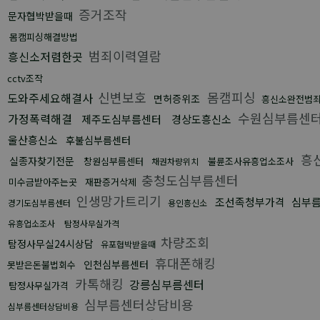
증거조작
문자협박받을때
몸캠피싱해결방법
범죄이력열람
흥신소저렴한곳
cctv조작
신변보호
몸캠피싱
도와주세요해결사
면허증위조
흥신소완전범
수원심부름센
가정폭력해결
제주도심부름센터
경상도흥신소
울산흥신소
후불심부름센터
흥
실종자찾기전문
창원심부름센터
불륜조사유흥업소조사
채권차량위치
충청도심부름센터
미수금받아주는곳
재판증거삭제
인생망가트리기
조선족청부가격
심부
경기도심부름센터
용인흥신소
유흥업소조사
탐정사무실가격
차량조회
탐정사무실24시상담
유포협박받을때
휴대폰해킹
인천심부름센터
못받은돈불법회수
카톡해킹
강릉심부름센터
탐정사무실가격
심부름센터상담비용
심부름센터상담비용