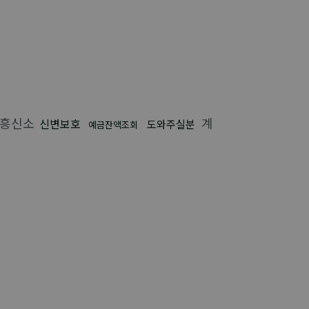
흥신소
계
신변보호
도와주실분
예금잔액조회