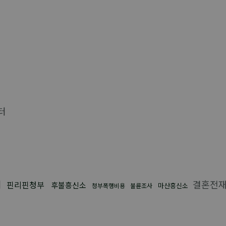
터
터
결혼전
핀리핀청부
후불흥신소
마산흥신소
청부폭행비용
불륜조사