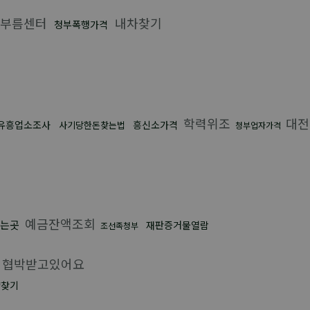
부름센터
내차찾기
청부폭행가격
학력위조
대전
유흥업소조사
흥신소가격
사기당한돈찾는법
청부업자가격
예금잔액조회
는곳
재판증거물열람
조선족청부
협박받고있어요
량찾기