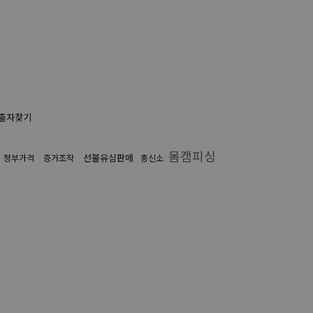
출자찾기
몸캠피싱
선불유심판매
청부가격
증거조작
흥신소