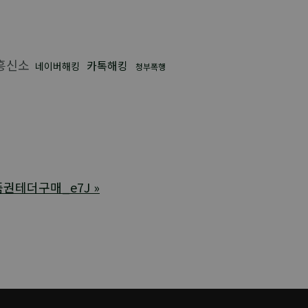
흥신소
카톡해킹
네이버해킹
청부폭행
품권테더구매_e7J
»