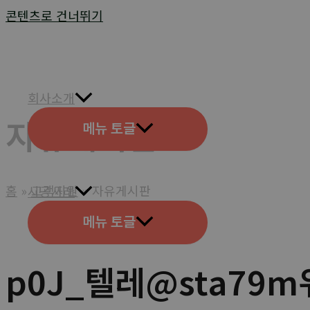
콘텐츠로 건너뛰기
회사소개
자유게시판
메뉴 토글
홈
고객지원
자유게시판
시공사례
메뉴 토글
p0J_텔레@sta79