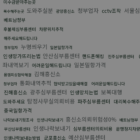
미수금받아주는곳
도와주실분
청부업자
서울심
cctv조작
광양흥신소
복수해주는곳
베트남청부
후불제심부름센터
차량위치추적
해주세요해드립니다
누명씌우기
일본밀항가격
청부업자
안산심부름센터
인생망가뜨리는법
핸드폰해킹
진주심부름센터
좌내역보기
일본밀항가격
어려운일해드립니다
김해흥신소
몸캠피싱협박해결
통화내역추적
협박받고있을때해결
어려운일해드립니다
청부업자
광주심부름센터
보복대행
진해흥신소
인생망치는법
탐정사무실의뢰비용
파주심부름센터
도와주세요
대리복수해주
중국밀항가격
흥신소의뢰위험성0%
나락보내기뒷조사
인생나락보내기
배트남청부
인생나락보내기
심부름센터의뢰비용
운행정지차
부산심부름센터
예산심부름센터
군포흥신소
인생나락보내는방법