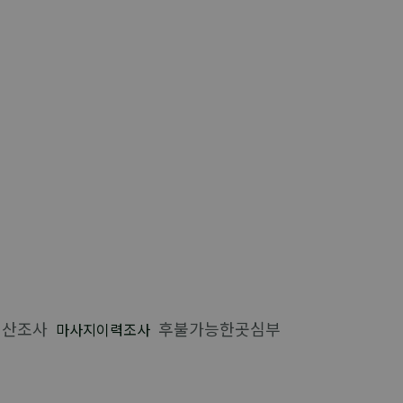
재산조사
후불가능한곳심부
마사지이력조사