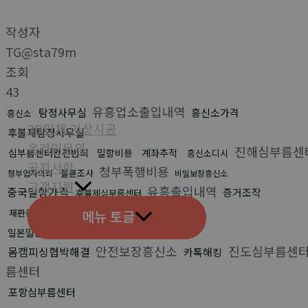
작성자
TG@sta79m
조회
43
유흥업소출입내역
탐정사무실
흥신소가격
흥신소
3D입체 가상시공
후불제탐정사무실
온라인문의
진해심부름센
심부름센터완전범죄
밀항비용
계좌추적
흥신소디시
공지사항
청부폭행비용
불륜조사
청부업자의뢰
비밀보장흥신소
고객지원
유흥출입내역
중국밀항가격
증거조작
후불제심부름센터
메뉴 토글
재판증거삭제
유포협박해결
일본밀항
김해흥신소
안전보장흥신소
진도심부름센
몸캠피싱협박해결
카톡해킹
름센터
포항심부름센터