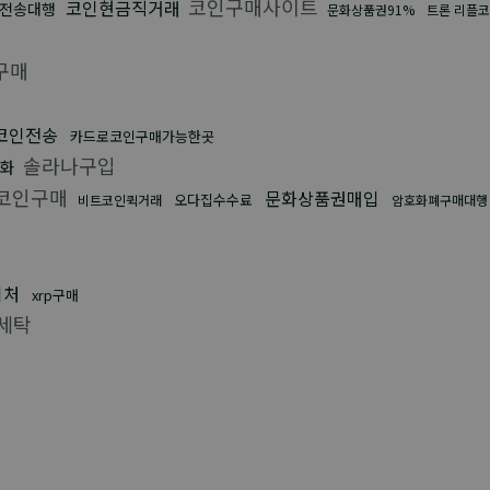
코인구매사이트
코인현금직거래
전송대행
문화상품권91%
트론 리플
구매
코인전송
카드로코인구매가능한곳
솔라나구입
화
코인구매
문화상품권매입
오다집수수료
비트코인퀵거래
암호화폐구매대행
입처
xrp구매
세탁