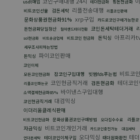
코인구매대행 24시
이
usdt매입
핑돈현금화
테더현금화
리플전송대행
검돈세탁
비트코인선물
리플코인판매
xrp구입
문화상품권현금화91%
카드로코인구매가능한곳
코인돈세탁테더거래
돈현금화당일정산
컬쳐랜드테더전환
아프리카t
돈믹싱
비트코인 현금화
sol현금화
비트송금업체
세무조사피하는방법
파이코인판매
돈믹싱
코인이체
비트코인
잡코인구입대행
빗썸fds푸는법
모든코인현금화
코인현금직거래
테더코인
검돈현금화
리플코인파는곳
바이낸스구입대행
소액결제현금화85%
대검믹싱
코인현금직거래
이더리움클레식판매
문화상품권코인구매방법
리플코
비트코인현금화
오다집수수료
비트코인개인거래
자금믹싱
카드코인충전가능
대검세탁
오다믹싱
테더
테더코인이체구입
태더원화환전
언더돈세탁