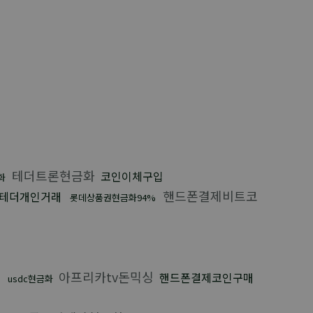
테더트론현금화
코인이체구입
화
핸드폰결제비트코
테더개인거래
롯데상품권현금화94%
아프리카tv돈믹싱
핸드폰결제코인구매
usdc현금화
입