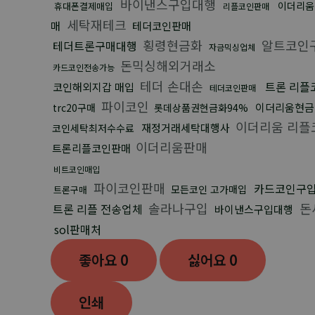
바이낸스구입대행
이더리움
휴대폰결제매입
리플코인판매
세탁재테크
매
테더코인판매
횡령현금화
알트코인
테더트론구매대행
자금믹싱업체
돈믹싱해외거래소
카드코인전송가능
테더 손대손
트론 리플
코인해외지갑 매입
테더코인판매
파이코인
이더리움현금
trc20구매
롯데상품권현금화94%
이더리움 리플
재정거래세탁대행사
코인세탁최저수수료
이더리움판매
트론리플코인판매
비트코인매입
파이코인판매
카드코인구
모든코인 고가매입
트론구매
솔라나구입
돈
트론 리플 전송업체
바이낸스구입대행
sol판매처
좋아요
0
싫어요
0
인쇄