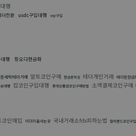
대행
usdc구입대행
테더전환
xrp구입
송대행
핑오다현금화
알트코인구매
테더개인거래
인돈세탁테더거래
테더돈현금
현금돈믹싱
잡코인구입대행
소액결제코인구매
전송대행
롯데상품권코인구매방법
트코인매입
국내거래소fds피하는법
이더리움사는곳
컬쳐랜드코인구