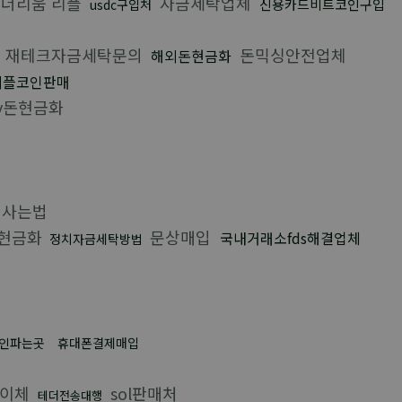
더리움 리플
자금세탁업체
신용카드비트코인구입
usdc구입처
재테크자금세탁문의
돈믹싱안전업체
해외돈현금화
리플코인판매
v돈현금화
사는법
현금화
문상매입
국내거래소fds해결업체
정치자금세탁방법
인파는곳
휴대폰결제매입
이체
sol판매처
테더전송대행