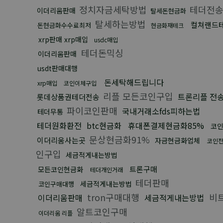
정치자금세탁방법
테더전송
이더리움판매
탈세돈현금화
탈세하는방법
컬쳐랜드
돈현금화수수료최저
현금화재테크
xrp판매 xrp매입
usdc매입
테더돈믹싱
이더리움판매
usdt판매대행
돈세탁해드립니다
xrp매입
코인이체구입
리플 모든코인구입
트론리플 전
롯데상품권테더전송
파이코인판매
국내거래소fds피하는법
테더무통
테더원화환전
btc현금화
휴대폰결제현금화85%
코
문상현금화91%
이더리움사는곳
자금현금화업체
코인
인구입
세금적게내는방법
트론구매
모든코인현금화
테더개인거래
테더판매
세금적게내는방법
코인구매대행
tron구매대행
비
이더리움판매
세금적게내는방법
알트코인구매
이더리움 리플