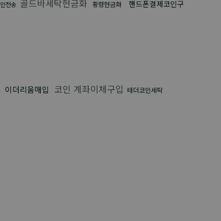
골드바세탁현금화
핸드폰결제코인구
횡령현금화
코인전송
코인 계좌이체구입
이더리움매입
테더코인세탁