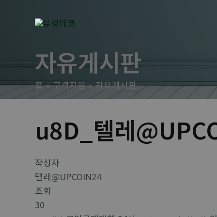
콘
텐
츠
로
자유게시판
건
너
홈
고객지원
자유게시판
뛰
기
u8D_텔레@UPCO
작성자
텔레@UPCOIN24
조회
30