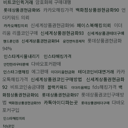
비트코인퀵거래
암호화폐 구매대행
카카오해킹가격
백화점상품권현금화90
언
롯데상품권현금화95
더키워드 의뢰
신세계상품권현금화96
페이스북해킹의뢰
이더
카카오해킹의뢰
리움 리플코인구매
신세계상품권현금화93
신세계상품권테더구매
롯데상품권현금화
신세계상품권현금화94
핸드폰인증
운전면허증제작
94%
인스타게시물내리기
인스타해킹가격
다바오포커판매
안전한라우터판매
에그판매
카카
테더코인비대면거래
인스타그램해킹
이더리움현금화
오톡해킹가격
신세계상품권코인구매방법
신세계상품권현금화
92
비트코인송금대행
fds해킹가격
블랙키워드
백
이더리움매입
롯데상품권코인구매방
화점상품권현금화91
롯데상품권현금화97
법
카톡아이디파는곳
다바오
백화점상품권현금화99
롯데상품권테더구매
포커구입
인스타해킹의뢰
fds코인