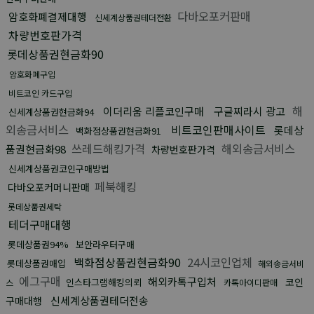
다바오포커판매
암호화폐결제대행
신세계상품권테더전환
차량번호판가격
롯데상품권현금화90
암호화폐구입
비트코인 카드구입
해
이더리움 리플코인구매
구글찌라시 광고
신세계상품권현금화94
외송금서비스
비트코인판매사이트
롯데상
백화점상품권현금화91
쓰레드해킹가격
해외송금서비스
품권현금화98
차량번호판가격
신세계상품권코인구매방법
페북해킹
다바오포커머니판매
롯데상품권세탁
테더구매대행
롯데상품권94%
보안라우터구매
백화점상품권현금화90
24시코인업체
롯데상품권매입
해외송금서비
에그구매
해외카톡구입처
코인
인스타그램해킹의뢰
스
카톡아이디판매
신세계상품권테더전송
구매대행