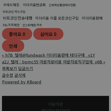
쓰레드해킹
이더리움현금화
신세계상품권테더전환
비트코인 카드구입
비트코인전송대행
이더리움 리플 모든코인구입
이더리움판매
fds가격제안
인스타해킹가격
좋아요
0
싫어요
0
인쇄
«
h7B_텔레@fundwash 이더리움판매 테더구매 _v1Y
a2J_텔레 : bpmc55 마운자로비용 마운자로직구업체_v6B
»
목록보기
답글쓰기
글수정
글삭제
Powered by KBoard
이용약관
개인정보처리방침