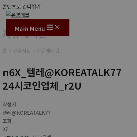
콘텐츠로 건너뛰기
Main Menu
자유게시판
홈
고객지원
자유게시판
n6X_텔레@KOREATALK77
24시코인업체_r2U
작성자
텔레@KOREATALK77
조회
37