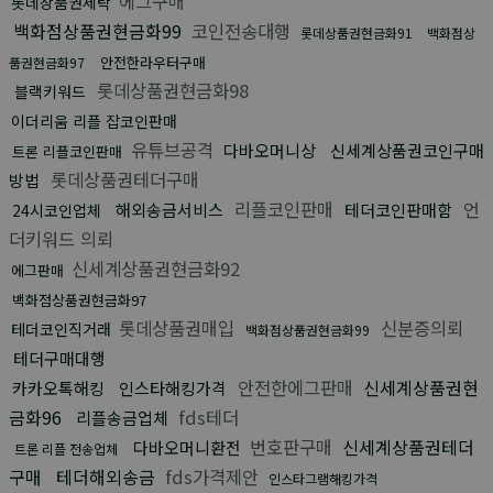
에그구매
롯데상품권세탁
백화점상품권현금화99
코인전송대행
롯데상품권현금화91
백화점상
안전한라우터구매
품권현금화97
롯데상품권현금화98
블랙키워드
이더리움 리플 잡코인판매
유튜브공격
다바오머니상
신세계상품권코인구매
트론 리플코인판매
롯데상품권테더구매
방법
리플코인판매
언
해외송금서비스
테더코인판매함
24시코인업체
더키워드 의뢰
신세계상품권현금화92
에그판매
백화점상품권현금화97
롯데상품권매입
신분증의뢰
테더코인직거래
백화점상품권현금화99
테더구매대행
안전한에그판매
신세계상품권현
카카오톡해킹
인스타해킹가격
금화96
fds테더
리플송금업체
번호판구매
신세계상품권테더
다바오머니환전
트론 리플 전송업체
구매
테더해외송금
fds가격제안
인스타그램해킹가격