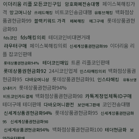
이더리움 리플 모든코인구입
페이스북해킹가
암호화폐전송대행
격
비트코인송금대행
백화점상
망고머니상
쓰레드해킹
유튜브해킹
품권현금화99
롯데상품권현
블랙키워드 가격
페북해킹
에그구매
금화93
fds해킹의뢰
테더코인비대면거래
fds코인
라우터구매
페이스북해킹의뢰
이더리움 리
신세계상품권현금화99
플 잡코인판매
트론 리플코인판매
테더코인매입
롯데상품권현금화94%
롯데상품권현금화92
24시코인업체
백화점상품권
인스타해킹의뢰
현금화95
롯데상품권현금화91
인스타해킹
다바오머니상
유튜브영
롯데상품권현금화94%
상내리기
백화점상품권현금화98
카톡계정업체톡ID구매
비트코인카드결제
테더구매 테더판매
코인전송대행
다바오머니환전
보안에그판매
롯데상품권현금화95
신세계상품권현금화94%
신세계상품권현금화
95
신세계상품권현금화98
백화점상품권현금화100
테더현금화
신세계상품권현금화94%
보
안라우터판매