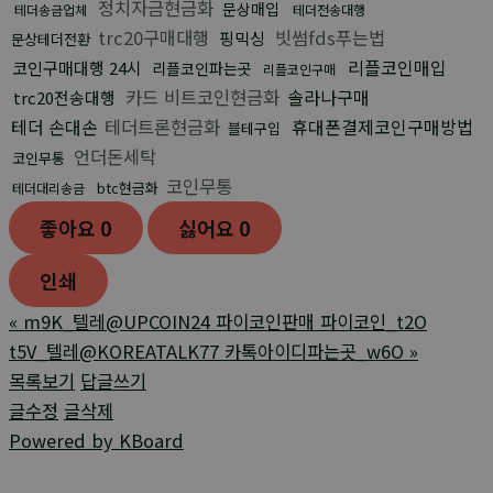
정치자금현금화
문상매입
테더송금업체
테더전송대행
trc20구매대행
빗썸fds푸는법
핑믹싱
문상테더전환
리플코인매입
코인구매대행 24시
리플코인파는곳
리플코인구매
카드 비트코인현금화
솔라나구매
trc20전송대행
테더 손대손
테더트론현금화
휴대폰결제코인구매방법
블테구입
언더돈세탁
코인무통
코인무통
btc현금화
테더대리송금
좋아요
0
싫어요
0
인쇄
«
m9K_텔레@UPCOIN24 파이코인판매 파이코인_t2O
t5V_텔레@KOREATALK77 카톡아이디파는곳_w6O
»
목록보기
답글쓰기
글수정
글삭제
Powered by KBoard