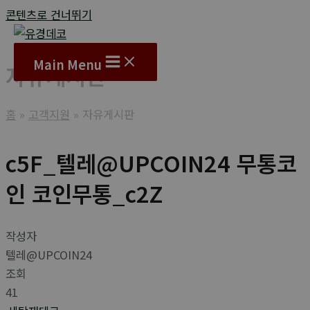
콘텐츠로 건너뛰기
Main Menu
자유게시판
홈
고객지원
자유게시판
c5F_텔레@UPCOIN24 무통코
인 코인무통_c2Z
작성자
텔레@UPCOIN24
조회
41