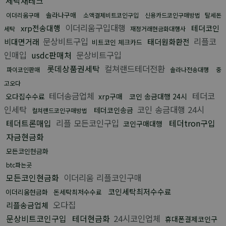
세탁재테크
솔라나구매
이더리움구매
소액결제비트코인구입
신용카드코인구매방법
탈세돈
이더리움구입대행
xrp전송대행
테더코인
세탁
재정거래현금화대행사
문상비트구입
리플코
비대면거래
태더원화환전
비트코인 체크카드
인매입
usdc판매처
문상비트구입
롯데상품권세탁
컬쳐랜드테더전환
파이코인판매
솔라나전송대행
중
고오다
테더송금업체
테더코
오다집수수료
xrp구매
코인 송금대행 24시
인세탁
코인 송금대행 24시
테더코인송금
컬쳐랜드코인구매방법
테더트론매입
리플 모든코인구입
테더tron구입
코인구매대행
자금현금화
모든코인현금화
btc파는곳
모든코인현금화
이더리움 리플코인구매
코인세탁최저수수료
이더리움현금화
돈세탁최저수수료
오다집
리플송금업체
문상비트코인구입
테더현금화
24시코인업체
휴대폰결제코인구