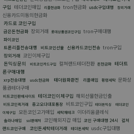
구입
테더코인매입
tron현금화
usdc구입대행
리플현금화
장외거래
신용카드미동의현금화
카드로 코인구입
장외거래
tron구매대행
금은돈현금화
롯데상품권코인구입
파이코인
tron구입
트론리플전송대행
신용카드코인전송
비트코인선물
코인이체구입
장외거래
돈믹싱문의
컬쳐랜드테더전환
테더트
돈현금화
비트코인카드구입
론구매대행
문화상
태더원화환전
xrp전송대행
리플매입
usdc현금화
횡령세탁
품권테더구매
테더코인이체구입
해외선물현금인출
비트코인판매사이트
비트코인구입
중고오다대포통장
비트코인퀵거래
테더돈믹싱
테더코인
모든코인고가매입
이더리움클레식
세탁재테크
이체구입
코인해외지갑 매입
코인 구매대행 24시
컬쳐
솔라나매입
sol판매처
usdc구입대행
코인돈세탁테더거래
랜드코인구매
테더돈세탁