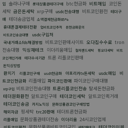
솔라나구매
btc현금화
비트매입
코인돈
입
롯데상품권테더구매
세탁
금은돈세탁
xrp구매
비트코인환전
usdc전송대행
테더구
테더송금업체
매
소액결제현금화85%
휴대폰결제테더전환
업비트코인추적
돈현금화문의
usdc구입처
비트코인송금대행
비트코인판매사이트
오다집수수료
tron
국내거래소fds해결방법
전송대행
믹싱재테크
이더리움매입
컬쳐랜드세탁
핑오다세탁
비트
트론 리플코인판매
테더수사기관
코인개인거래
돈믹싱방법
환치기
usdc매입
비
아프리카tv돈세탁
리플코인구매
usdt현금화
리플매입
파이코인구매대행
트코인현금화
파이코인판매
비트코인전송대행
트론리플코인전송
탈세돈현금화
xrp구입
테더원화환전
알트코인구매
테더코인세탁
알트코인퀵거래
테더코인송금
카지노믹싱
문화상품권코인구매방법
핑세탁
테더트론현금화
trc20판매
해외자금
문화상품권테더전송
24시코인업체
이더리움
리플매입
문화상품권비트코인구입
테더코인이체
비트코인환전
세탁재테크