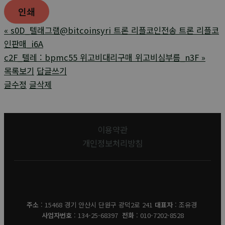
인쇄
«
s0D_텔래그램@bitcoinsyri 트론 리플코인전송 트론 리플코
인판매_i6A
c2F_텔레 : bpmc55 위고비대리구매 위고비심부름_n3F
»
목록보기
답글쓰기
글수정
글삭제
이용약관
개인정보처리방침
유경데코
주소
: 15468 경기 안산시 단원구 광덕2로 241
대표자
: 조유경
사업자번호
: 134-25-68397
전화
: 010-7202-8528