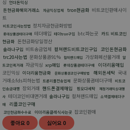
싱
언더돈믹싱
tron현금화
비트코인판매사이
돈현금화해외거래소
자금믹싱업체
트
정치자금현금화방법
비트코인사는방법
테더매입
btc파는곳
카드 비트코인
테더tron구입
롯데상품권테더구매
돈현금화당일정산
현금화
비트송금업체
컬쳐랜드비트코인구입
코인돈현금화
솔라나구입
trc20사는법
문화상품권91%
가상화폐선물거래
알
컬쳐랜드매입
자금믹싱
이더리움매입
xrp매입
트코인퀵거래
롯데상품권테더구매
코인믹싱
해외돈세탁
국내
이더리움현금화
문화상품권코인구매방법
거래소fds피하는법
문화상품권테더구매
트론리플전송업체
비트코
장외거래
핸드폰결제매입
핑오다세탁
인송금대행
재정거래믹싱대행
테더코인비대면거래
컬쳐랜드매입
솔라나구입
소액결제테더구
사
리플코인구매
매
잡코인판매
이더리움클레식사는곳
코인현금화수수료
좋아요
0
싫어요
0