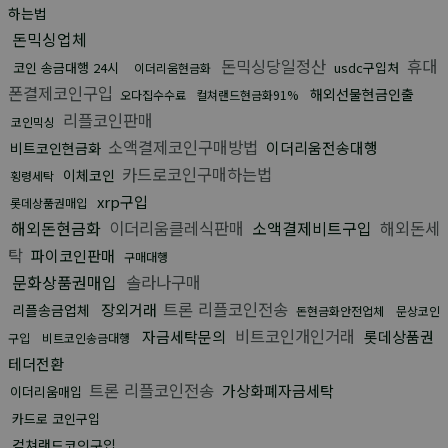
하는법
돈믹싱업체
돈믹싱당일정산
휴대
코인 송금대행 24시
usdc구입처
이더리움현금화
폰결제코인구입
해외선물현금인출
오다집수수료
컬쳐랜드현금화91%
리플코인판매
코인믹싱
소액결제코인구매방법
이더리움전송대행
비트코인현금화
카드로코인구매하는법
이체코인
횡령세탁
xrp구입
롯데상품권매입
해외돈현금화
이더리움클레식판매
소액결제비트구입
해외돈세
탁
파이코인판매
구매대행
문화상품권매입
솔라나구매
트론 리플코인전송
장외거래
리플송금업체
돈현금화안전업체
문상코인
비트코인개인거래
자금세탁문의
롯데상품권
구입
비트코인송금대행
테더전환
트론 리플코인전송
가상화폐자금세탁
이더리움매입
카드로 코인구입
컬쳐랜드코인구입