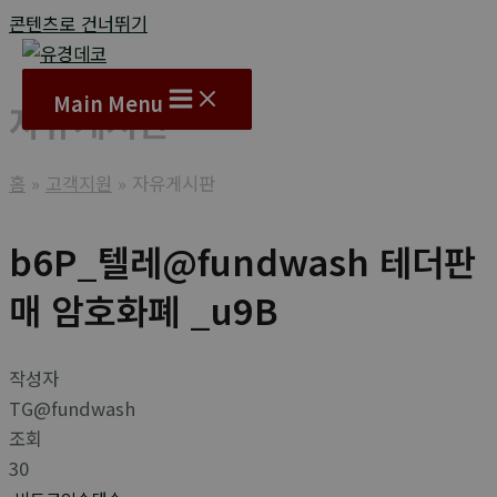
콘텐츠로 건너뛰기
Main Menu
자유게시판
홈
고객지원
자유게시판
b6P_텔레@fundwash 테더판
매 암호화폐 _u9B
작성자
TG@fundwash
조회
30