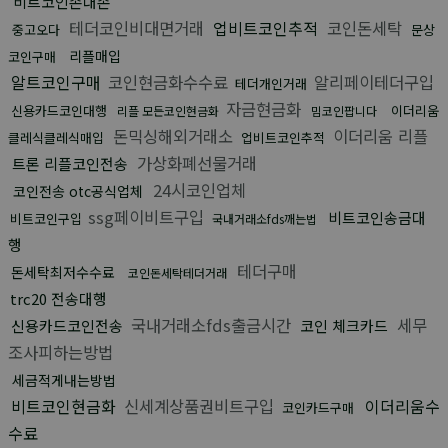
비트코인손대손
테더코인비대면거래
업비트코인추적
코인돈세탁
중고오다
문상
리플매입
코인구매
알트코인구매
코인현금화수수료
알리페이테더구입
테더개인거래
자금현금화
신용카드코인대행
이더리움
리플 모든코인현금화
밈코인팝니다
돈믹싱해외거래소
이더리움 리플
클레식클레식매입
업비트코인추적
가상화폐선물거래
트론 리플코인전송
24시코인업체
코인전송 otc공식업체
ssg페이비트구입
비트코인송금대
비트코인구입
국내거래소fds깨는법
행
테더구매
돈세탁최저수수료
코인돈세탁테더거래
trc20 전송대행
국내거래소fds출금시간
세무
신용카드코인전송
코인 체크카드
조사피하는방법
세금적게내는방법
비트코인현금화
신세계상품권비트구입
이더리움수
코인카드구매
수료