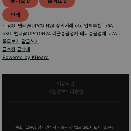
좋아요
0
싫어요
0
인쇄
«
h8O_텔레@UPCOIN24 장외거래 otc 업체추천_p6A
h3U_텔레@UPCOIN24 리플송금업체 테더송금업체_a7A
»
목록보기
답글쓰기
글수정
글삭제
Powered by KBoard
이용약관
개인정보처리방침
유경데코
주소
: 15468 경기 안산시 단원구 광덕2로 241
대표자
: 조유경