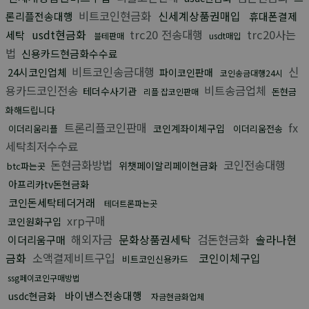
비트코인현금화
신세계상품권매입
론리플전송대행
휴대폰결제
usdt현금화
trc20 전송대행
trc20사는
세탁
블테판매
usdt매입
법
신용카드현금화수수료
비트코인송금대행
신
24시코인업체
파이코인판매
코인송금대행24시
용카드코인전송
비트송금업체
테더수사기관
돈현금
리플 잡코인판매
화해드립니다
트론리플코인판매
fx
코인계좌이체구입
이더리움리플
이더리움전송
세탁최저수수료
돈현금화방법
코인전송대행
위챗페이알리페이현금화
btc파는곳
아프리카tv돈현금화
코인돈세탁테더거래
테더트론파는곳
xrp구매
코인원화구입
해외자금
문화상품권세탁
검돈현금화
솔라나현
이더리움구매
금화
소액결제비트구입
코인이체구입
비트코인신용카드
ssg페이코인구매방법
바이낸스전송대행
usdc현금화
자금현금화업체