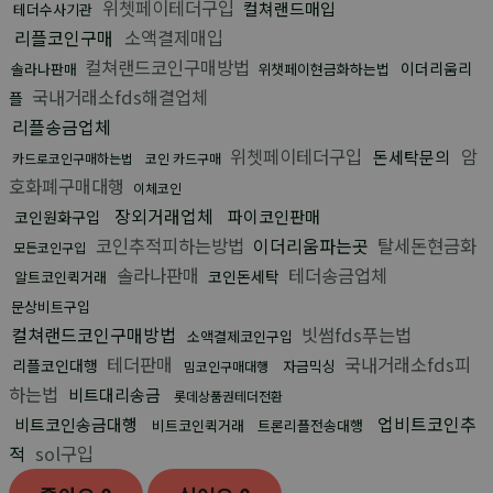
위쳇페이테더구입
컬쳐랜드매입
테더수사기관
리플코인구매
소액결제매입
컬쳐랜드코인구매방법
이더리움리
솔라나판매
위챗페이현금화하는법
국내거래소fds해결업체
플
리플송금업체
위쳇페이테더구입
암
돈세탁문의
카드로코인구매하는법
코인 카드구매
호화폐구매대행
이체코인
장외거래업체
파이코인판매
코인원화구입
코인추적피하는방법
이더리움파는곳
탈세돈현금화
모든코인구입
솔라나판매
테더송금업체
코인돈세탁
알트코인퀵거래
문상비트구입
컬쳐랜드코인구매방법
빗썸fds푸는법
소액결제코인구입
테더판매
국내거래소fds피
리플코인대행
자금믹싱
밈코인구매대행
하는법
비트대리송금
롯데상품권테더전환
업비트코인추
비트코인송금대행
비트코인퀵거래
트론리플전송대행
적
sol구입