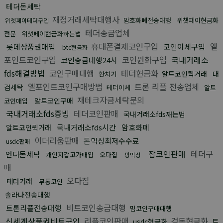
테더돈세탁
재정거래세탁대행사
암호화폐전송대행
위챗페이현금화
위쳇페이테더구입
테더송금업체
전문
위챗페이현금화하는법
휴대폰결제코인구입
엘
롯데상품권매입
코인이체구입
btc현금화
포인트코인구입
코인원화구입
국내거래소
코인송금대행24시
fds해결방법
코인구매대행
테더현금화
알트코인퀵거래
대
환치기
엘포인트코인구매방법
트론 리플 전송업체
검세탁
테더이체
알트
재테크자금세탁문의
알트코인구매
코인매입
국내거래소fds증빙
테더코인판매
국내거래소fds깨는법
국내거래소fds시간
암호화폐
알트코인퀵거래
이더리움판매
돈믹싱최저수수료
usdc판매
잡코인판매
테더구
언더돈세탁
개인지갑고가매입
오다집
핑믹싱
매
오다집
테더거래
무통코인
솔라나전송대행
비트코인송금대행
트론리플전송대행
밈코인구매대행
신세계상품권비트구입
리플코인판매
검돈현금화
트
usdc현금화