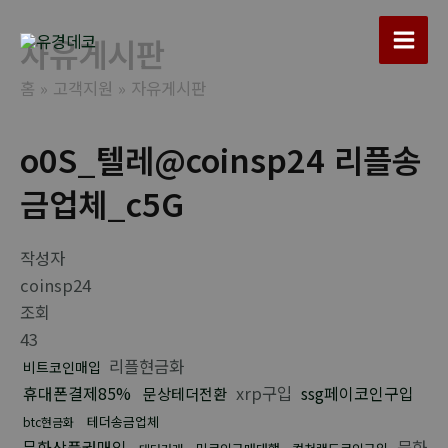
콘
텐
자유게시판
Main
츠
홈
고객지원
자유게시판
로
Men
건
너
o0S_텔레@coinsp24 리플송
뛰
금업체_c5G
기
작성자
coinsp24
조회
43
리플현금화
비트코인매입
휴대폰결제85%
xrp구입
ssg페이코인구입
문상테더전환
테더송금업체
btc현금화
문화상품권매입
문화