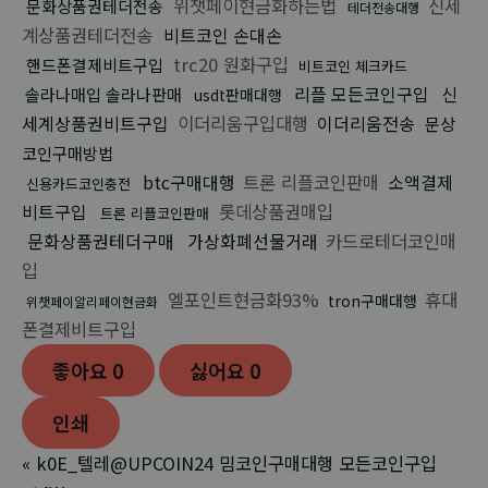
위챗페이현금화하는법
신세
문화상품권테더전송
테더전송대행
계상품권테더전송
비트코인 손대손
trc20 원화구입
핸드폰결제비트구입
비트코인 체크카드
리플 모든코인구입
신
솔라나매입 솔라나판매
usdt판매대행
세계상품권비트구입
이더리움구입대행
이더리움전송
문상
코인구매방법
btc구매대행
트론 리플코인판매
소액결제
신용카드코인충전
비트구입
롯데상품권매입
트론 리플코인판매
문화상품권테더구매
가상화폐선물거래
카드로테더코인매
입
엘포인트현금화93%
휴대
tron구매대행
위챗페이알리페이현금화
폰결제비트구입
좋아요
0
싫어요
0
인쇄
«
k0E_텔레@UPCOIN24 밈코인구매대행 모든코인구입