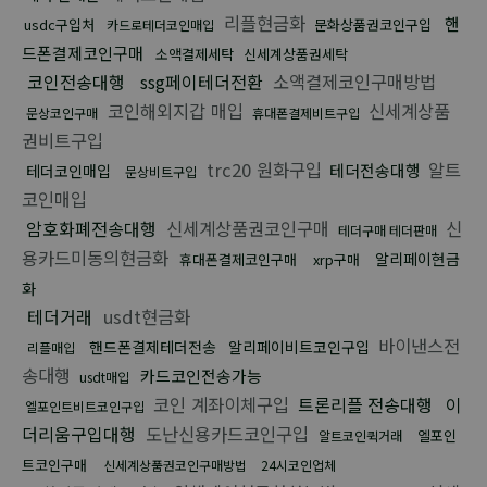
리플현금화
핸
usdc구입처
문화상품권코인구입
카드로테더코인매입
드폰결제코인구매
소액결제세탁
신세계상품권세탁
코인전송대행
ssg페이테더전환
소액결제코인구매방법
코인해외지갑 매입
신세계상품
문상코인구매
휴대폰결제비트구입
권비트구입
trc20 원화구입
알트
테더전송대행
테더코인매입
문상비트구입
코인매입
암호화폐전송대행
신세계상품권코인구매
신
테더구매 테더판매
용카드미동의현금화
알리페이현금
휴대폰결제코인구매
xrp구매
화
테더거래
usdt현금화
바이낸스전
핸드폰결제테더전송
알리페이비트코인구입
리플매입
송대행
카드코인전송가능
usdt매입
코인 계좌이체구입
트론리플 전송대행
이
엘포인트비트코인구입
더리움구입대행
도난신용카드코인구입
엘포인
알트코인퀵거래
트코인구매
신세계상품권코인구매방법
24시코인업체