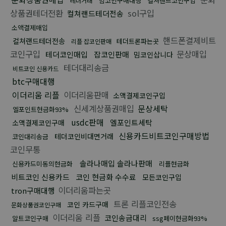
밈코인구매대행
컬쳐랜드코인구입
테더거래
상품권테더전환
sol구입
컬쳐랜드테더전송
소액결제매입
핸드폰결제비트
컬쳐랜드테더전송
테더트론파는곳
리플 잡코인판매
코인구입
문상매입
테더코인매입
잡코인판매
밈코인삽니다
테더대리송금
비트코인 신용카드
btc구매대행
이더리움 리플
이더리움판매
소액결제코인구입
신세계상품권매입
문상세탁
엘포인트현금화93%
usdc판매
엘포인트세탁
소액결제코인구매
신용카드비트코인구매방법
테더코인비대면거래
코인대리송금
코인무통
솔라나매입 솔라나판매
신용카드미동의현금화
리플현금화
비트코인 신용카드
코인 현금화 수수료
모든코인구입
이더리움파는곳
tron구매대행
트론 리플코인전송
코인 카드구매
문화상품권코인구매
이더리움 리플
코인송금대리
알트코인구매
ssg페이현금화93%