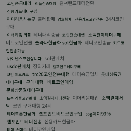
컬쳐랜드테더전환
코인송금대리
리플전송대행
신용카드테더구입
블테판매
24시코인
이더리움사는곳
암호화폐
신용카드코인전송
구매
테더대리송금
소액결제테더구매
이더리움 리플
코인전송대행
비트코인선물
솔라나현금화 sol현금화
테더코인송금
카드코
인전송가능
sol판매처
바이낸스코인삽니다
usdc판매처
장외거래
엘포인트테더구매
trc20코인전송대행
테더송금업체
롯데상품권
코인 체크카드
구매대행
비트코인매입
테더구매
문화상품권테더구매
이더리움매입
소액결제세
소액결제테더전환
트론 리플코인판매
탁
코인 구매대행 24시
엘포인트비트코인구입
ssg페이93%
테더트론현금화
엘포인트테더전송
신용카드현금화
테더코인매입
테더 손대손