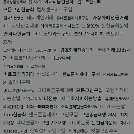
환치기
이더리움현금화
알트코인구매
롯데상품권세탁
모든코인현금화
컬쳐랜드비트구입
테더개인거래
가상화폐선물거래
휴대폰결제비트구입
탈세하는방법
비트코인전송대행
돈현금화문의
문상91%
이더리움클레식사는곳
솔라나현금화
비트코인카드구입
엘포인트
코인구매사이트
93%
국내거래소fds시
암호화폐전송대행
코인해외지갑매입
usdc구입대행
간
비트코인송금대행
테더코인판매
리플현금화
카지노현금화
비트코인퀵거래
trc20 구매
핸드폰결제테더구매
신용카드코인충
솔라나구매
전
테더트론구매대행
모든코인구입
코인추적피
비트코인카드구입
하는방법
ssg페이테더전송
세무조사피하는방법
휴대폰결제85%
trc20사는법
테더구매테더판매
소액결제현금화85%
테더원화환전
tron현금화
핸드폰결제비트코인구입
코인송금대행 24시
카지
테더현금화
btc파는곳
코인구매대행
돈현금화문의
노믹싱
국내거
소액결제코인구입
빗썸코인추적
테더손대손
래소fds송금시간