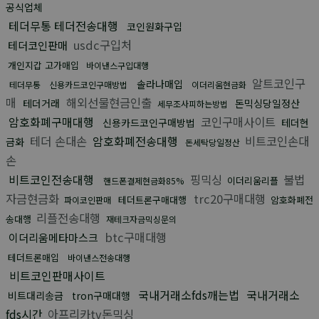
공식업체
테더무통 테더전송대행
코인원화구입
usdc구입처
테더코인판매
개인지갑 고가매입
바이낸스구입대행
알트코인구
솔라나매입
테더무통
신용카드코인구매방법
이더리움현금화
매
해외선물현금인출
테더거래
돈믹싱당일정산
세무조사피하는방법
암호화폐구매대행
코인구매사이트
신용카드코인구매방법
테더현
테더 손대손
암호화폐전송대행
비트코인손대
금화
돈세탁당일정산
손
비트코인전송대행
핑믹싱
불법
이더리움리플
핸드폰결제현금화85%
자금현금화
trc20구매대행
테더트론구매대행
암호화폐전
파이코인판매
리플전송대행
송대행
재테크자금믹싱문의
btc구매대행
이더리움메타마스크
테더트론매입
바이낸스전송대행
비트코인판매사이트
국내거래소fds깨는법
국내거래소
비트대리송금
tron구매대행
fds시간
아프리카tv돈믹싱