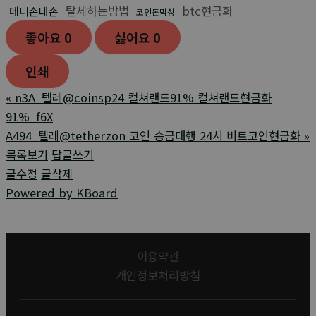
탈세하는방법
btc현금화
테더손대손
코인돈믹싱
좋아요
0
싫어요
0
인쇄
«
n3A_텔레@coinsp24 컬쳐랜드91% 컬쳐랜드현금화
91%_f6X
A494_텔레@tetherzon 코인 송금대행 24시 비트코인현금화
»
목록보기
답글쓰기
글수정
글삭제
Powered by KBoard
이용약관
개인정보처리방침