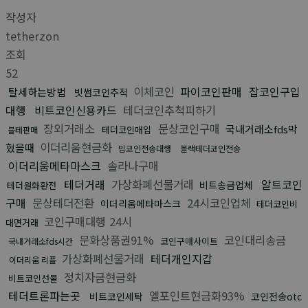
작성자
tetherzon
조회
52
이체코인
파이코인판매
잡코인구입
탈세하는방법
빗썸코인추적
대행
비트코인신용카드
테더코인추척피하기
장외거래소
문상코인구매
국내거래소fds막
테더코인매입
블테판매
이더리움현금화
혔을때
밈코인전송대행
블랙테더코인전송
이더리움메타마스크
솔라나구매
테더거래
가상화폐선물거래
알트코인
비트송금업체
테더원화환전
구매
문상테더전환
24시코인업체
이더리움메타마스크
테더코인비
코인구매대행 24시
대면거래
문화상품권91%
코인대리송금
코인구매사이트
국내거래소fds시간
가상화폐선물거래
테더개인지갑
이더리움 리플
정치자금현금화
비트코인선물
테더트론파는곳
엘포인트현금화93%
비트코인세탁
코인전송otc