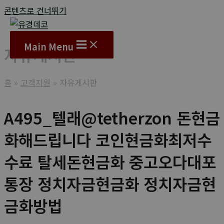
콘텐츠로 건너뛰기
Main Menu
자유게시판
홈
고객지원
자유게시판
A495_텔래@tetherzon 돈현금
화해드립니다 코인현금화최저수
수료 탈세돈현금화 중고오다대포
통장 정치자금현금화 정치자금현
금화방법