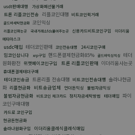
usdt판매대행
가상화폐선물거래
리플코인대행
트론 리플코인전송
비트코인퀵거래
코인믹싱
골드바세탁현금화
신용카드비트코인구입
이더리움
리플코인파는곳
국내거래소fds뚫어주는곳
메타마스크
usdc매입
테더코인판매
24시코인구매
코인전송대행
핸드폰결제현금화85%
테더
밈코인삽니다
xrp구입
골드바믹싱믹싱
원화환전
트론 리플코인판매
이더리움사는곳
위챗페이코인구입
휴대폰결제테더구매
트론리플 전송대행
솔라나현금
테더코인송금
비트코인전송대행
화
비트송금업체
리플현금화
언더돈믹싱
불법자금믹싱
파이
불법자금현금화
정치자금세탁방법
테더매입
비트코인 체크카드
코인구매대행
카드로 코인구입
현금돈현금화
이더리움클레식클레식매입
솔라나원화구입