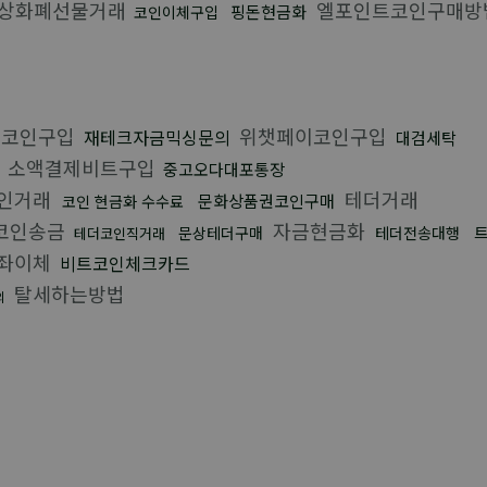
상화폐선물거래
엘포인트코인구매방
핑돈현금화
코인이체구입
권코인구입
위챗페이코인구입
재테크자금믹싱문의
대검세탁
소액결제비트구입
중고오다대포통장
인거래
테더거래
문화상품권코인구매
코인 현금화 수수료
코인송금
자금현금화
문상테더구매
테더전송대행
테더코인직거래
좌이체
비트코인체크카드
탈세하는방법
의