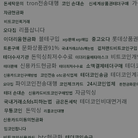
tron전송대행
가
코인 손대손
돈세탁문의
신세계상품권테더구매
자금현금화
비트코인퀵거래
리플삽니다
오다집
블테구입
롯데상품
이더리움현금화
중고오다
xrp판매 xrp매입
문화상품권91%
트론구매
컬쳐랜드비트코인구입
국내거래소fds깨는법
돈믹싱최저수수료
비트코인개
테더수사기관
이더리움메타마스크
신용카드현금화
테더
소액결제테더구매
테더판매
테더최저수수료
테더코인계
테더코인송금
코인전송 otc공식업체
신용카드코인구매방법
파이코인전송대행
24시코인업체
코인체크카드
오다집
돈현금화문
자금믹싱
테더 손대손
신용카드비트코인구매방법
테더코인비대면거래
국내거래소fds피하는법
금은돈세탁
돈믹싱
무통코인
리플코인대행
신용카드미동의현금화
밈코인팝니다
btc현금화
테더코인송금
비트코인신용카드