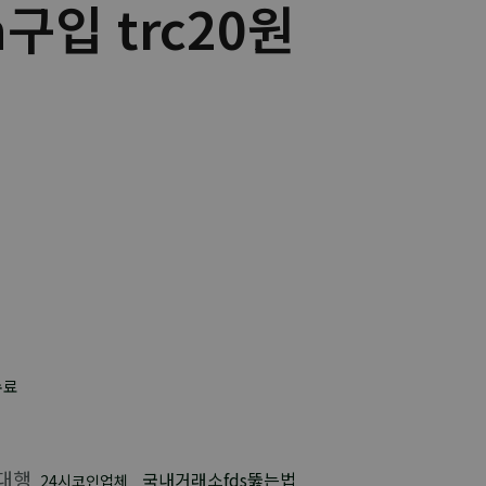
n구입 trc20원
수료
대행
국내거래소fds뚫는법
24시코인업체