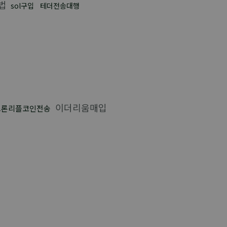
법
sol구입
테더전송대행
이더리움매입
트론리플코인전송