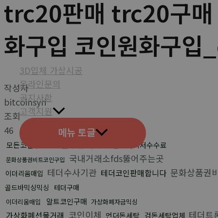
trc20판매 trc20구매
화구입 코인원화구입_
3D입체 가상시공
온라인문의
작성자
공지사항
bitcoinsyri
고객지원
조회
46
메뉴 토글
코인송금대리
모든코인구입
코인세탁최저수수료
국내거래소fds뚫어주는곳
문화상품권비트코인구입
테더수사기관
문화상품권
테더코인판매합니다
이더리움매입
골드바믹싱믹싱
테더구매
알트코인구매
이더리움매입
가상화폐자금믹싱
코인이체
테더트
가상화폐선물거래
언더돈세탁
검돈세탁업체