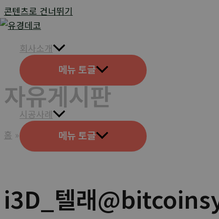
콘텐츠로 건너뛰기
회사소개
메뉴 토글
자유게시판
시공사례
메뉴 토글
홈
고객지원
자유게시판
i3D_텔래@bitcoins