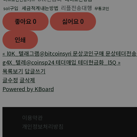
리플전송대행
세금적게내는방법
sol구입
무통코인
좋아요
0
싫어요
0
인쇄
«
l0K_텔래그램@bitcoinsyri 문상코인구매 문상테더전송_
g4X_텔레@coinsp24 테더매입 테더현금화_l5Q
»
목록보기
답글쓰기
글수정
글삭제
Powered by KBoard
이용약관
개인정보처리방침