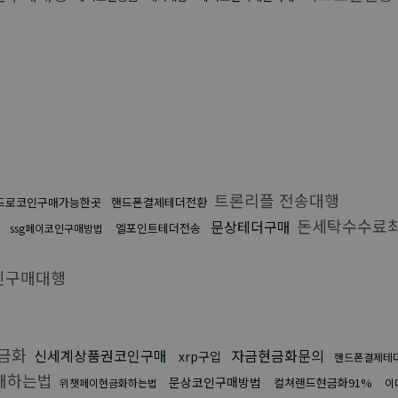
트론리플 전송대행
드로코인구매가능한곳
핸드폰결제테더전환
매
돈세탁수수료
문상테더구매
엘포인트테더전송
ssg페이코인구매방법
인구매대행
금화
신세계상품권코인구매
자금현금화문의
xrp구입
핸드폰결제테
매하는법
문상코인구매방법
컬쳐랜드현금화91%
위챗페이현금화하는법
이