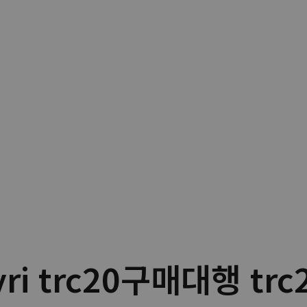
yri trc20구매대행 t