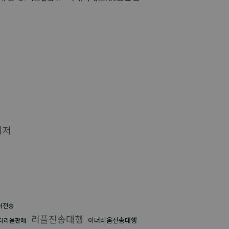
최저
더전송
리플전송대행
이더리움전송대행
더리움판매