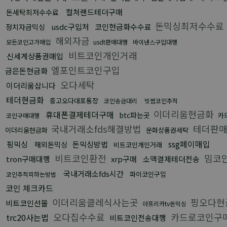
컬쳐랜드테더구매
돈세탁최저수수료
돈믹싱최저수수료
usdc구입처
코인현금화수수료
정치자금믹싱
해외자금
모든코인고가매입
usdt판매대행
바이낸스구입대행
비트코인개인거래
신세계상품권매입
엘포인트코인구입
금은돈현금화
오다세탁
이더리움삽니다
테더현금화
중고오다대포통장
코인송금대리
빗썸코인추적
이더리움현금화
휴대폰결제테더구매
btc파는곳
카
코인구매대행
국내거래소fds해결방법
테더판
이더리움현금화
문화상품권세탁
ssg페이매입
핑믹싱
돈믹싱방법
해외돈믹싱
비트코인개인거래
비트코인환전
밈코
tron구매대행
xrp구매
소액결제테더전송
국내거래소fds시간
파이코인구입
코인추적피하는방법
코인 체크카드
이더리움클레식사는곳
핑오다현
비트코인선물
아프리카tv돈믹싱
오다집수수료
카드로코인구
trc20사는법
비트코인전송대행