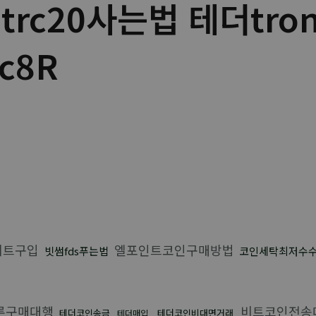
 trc20사는법 테더tro
c8R
비트구입
엘포인트코인구매방법
빗썸fds푸는법
코인세탁최저수
론구매대행
비트코인전송
테더코인송금
테더코인비대면거래
테더매입