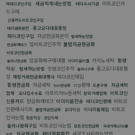
세금적게내는방법
비트코인카
테더수사기관
랙테더코인구입
드구매
신용카드비트코인구입
중고오다대포통장
테더원화환전
파이코인구입
자금현금화문의
탈세하는방법
업비트코인추적
불법자금현금화
현금화재테크
비트코인현금화
암호화폐구매대행
카지노세탁
횡령
이더리움리플
솔라나현금화
믹싱
빗썸코인추적
중고오다대포통
탈세하는방법
솔라나구매
장
테더코인매입
재정거래현금화대행사
횡령현금화
자금세탁
xrp판매
자금세탁
트론구매
tron현금화
아프리카tv돈세탁
비트코인
업체
오다집수수료
장외거래업체
신용카드
현금화재테크
이더리움전송
비트코
테더코인판매
인판매사이트
비트코
이더리움매입
오다믹싱
불법자금현금화
인사는법
핑돈믹싱
코인이체
비트코인사는법
솔라나원화구입
모든코인현금화
국내거래소fds뚫
자금현금화
태더원화환전
세무조사피하는방법
는법