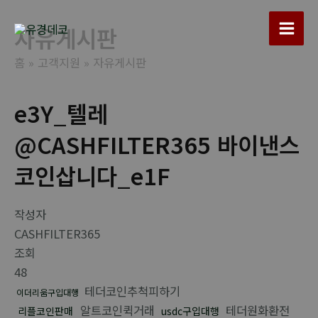
콘
텐
자유게시판
Main
츠
홈
고객지원
자유게시판
로
Men
건
너
e3Y_텔레
뛰
@CASHFILTER365 바이낸스
기
코인삽니다_e1F
작성자
CASHFILTER365
조회
48
테더코인추척피하기
이더리움구입대행
알트코인퀵거래
테더원화환전
리플코인판매
usdc구입대행