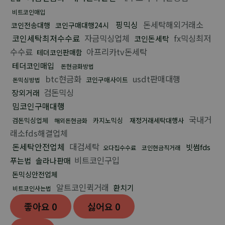
비트코인매입
핑믹싱
돈세탁해외거래소
코인전송대행
코인구매대행24시
코인세탁최저수수료
자금믹싱업체
fx믹싱최저
코인돈세탁
수수료
아프리카tv돈세탁
테더코인판매함
테더코인매입
돈현금화방법
btc현금화
usdt판매대행
코인구매사이트
돈믹싱방법
검돈믹싱
장외거래
밈코인구매대행
국내거
검돈믹싱업체
카지노믹싱
재정거래세탁대행사
해외돈현금화
래소fds해결업체
돈세탁안전업체
대검세탁
빗썸fds
오다집수수료
코인현금직거래
비트코인구입
푸는법
솔라나판매
돈믹싱안전업체
알트코인퀵거래
환치기
비트코인사는법
좋아요
0
싫어요
0