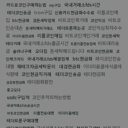
국내거래소fds시간
카드로코인구매하는법
xrp구입
tron구입
리플코인매
테더코인송금
신용카드현금화수수료
입
비트코인퀵거래
비트코
btc현금화
검돈세탁업체
코인믹싱
인손대손
코인믹싱최저수수
테더트론파는곳
돈세탁해외거래소
료
리플코인매입
비트코인개인거래
코인돈세탁
이더리움현금화
국내거래소fds출금시간
비트대리송
테더거래
트론리플전송업체
금
돈세탁해드립니다
오다집
솔라나구매
비트코인현금화
코
btc현금화
파이코인전송
국내거래소fds해결업체
인체크카드
대행
재테크자금세탁문의
대검현금화
이더리움클레식클레
식판매
코인현금직거래
테더코인송금
테더현금화
테더원화환전
금은돈현금화
중고오다
usdc구입처
코인추적피하는방법
국내거래소fds송금시간
리플전송대행
이더리움매입
비트코인현금화
테더트론구매대행
국내거래소fds증빙
비트코인