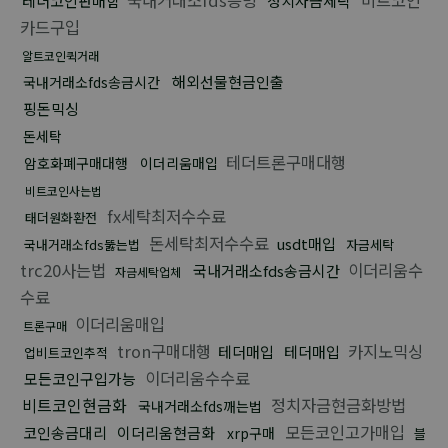
테더코인판매함
정치자금세탁
카드구입
알트코인퀵거래
해외선물현금인출
국내거래소fds송금시간
핑돈믹싱
돈세탁
테더트론구매대행
암호화폐구매대행
이더리움매입
비트코인사는법
fx세탁최저수수료
태더원화환전
돈세탁최저수수료
usdt매입
국내거래소fds뚫는법
자금세탁
trc20사는법
이더리움수
국내거래소fds송금시간
자금세탁업체
수료
이더리움매입
트론구매
tron구매대행
카지노믹싱
테더매입
테더매입
업비트코인추적
이더리움수수료
모든코인구입가능
비트코인현금화
정치자금현금화방법
국내거래소fds깨는법
모든코인고가매입
코인송금대리
이더리움현금화
xrp구매
블