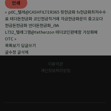
인쇄
«
p0C_텔레@CASHFILTER365 핑현금화 fx현금화최저수수
료 테더돈현금화 코인현금직거래 자금현금화문의 중고오다
현금돈현금화 언더돈현금화_i9A
L732_텔래그램@tetherzon 테더코인판매함 가상화폐
OTC
»
목록보기
답글쓰기
글수정
글삭제
이용약관
개인정보처리방침
유경데코