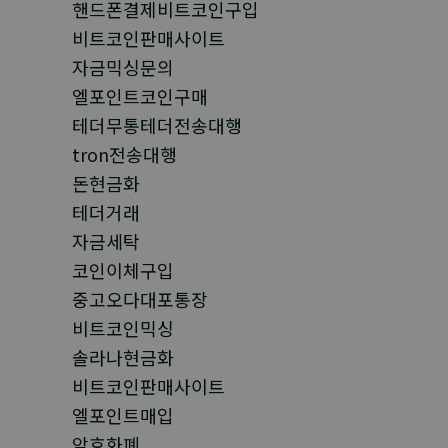
핸드폰결제비트코인구입
비트코인판매사이트
자금믹싱문의
엘포인트코인구매
테더무통테더전송대행
tron전송대행
돈현금화
테더거래
자금세탁
코인이체구입
중고오다대포통장
비트코인믹싱
솔라나현금화
비트코인판매사이트
엘포인트매입
암호화폐