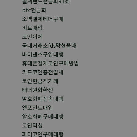
컬쳐랜드현금화91%
btc현금화
소액결제테더구매
비트매입
코인이체
국내거래소fds막혔을때
바이낸스구입대행
휴대폰결제코인구매방법
카드코인충전업체
코인현금직거래
태더원화환전
암호화폐전송대행
엘포인트매입
암호화폐구매대행
코인믹싱
파이코인구매대행