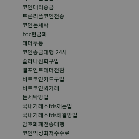
코인대리송금
트론리플코인전송
코인돈세탁
btc현금화
테더무통
코인송금대행 24시
솔라나원화구입
엘포인트테더전환
비트코인카드구입
비트코인퀵거래
돈세탁방법
국내거래소fds깨는법
국내거래소fds해결방법
암호화폐전송대행
코인믹싱최저수수료