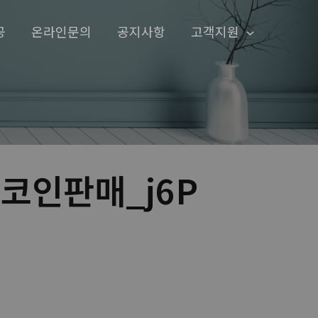
공
온라인문의
공지사항
고객지원
플코인판매_j6P