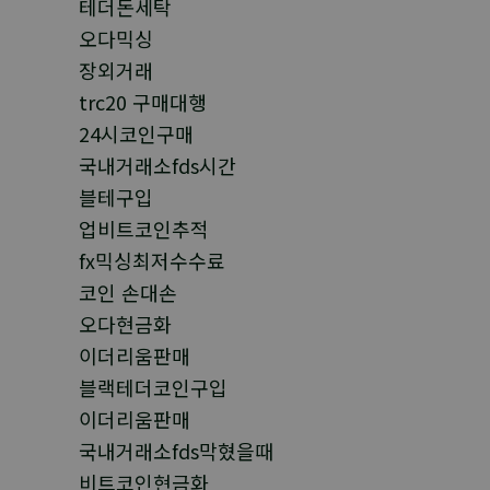
테더돈세탁
오다믹싱
장외거래
trc20 구매대행
24시코인구매
국내거래소fds시간
블테구입
업비트코인추적
fx믹싱최저수수료
코인 손대손
오다현금화
이더리움판매
블랙테더코인구입
이더리움판매
국내거래소fds막혔을때
비트코인현금화