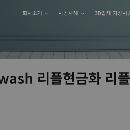
회사소개
시공사례
3D입체 가상시
dwash 리플현금화 리