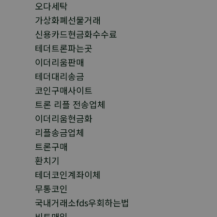
오다세탁
가상화폐선물거래
신용카드현금화수수료
테더트론파는곳
이더리움판매
테더대리송금
코인구매사이트
트론 리플 전송업체
이더리움현금화
리플송금업체
트론구매
환치기
테더코인계좌이체
무통코인
국내거래소fds우회하는법
비트매입