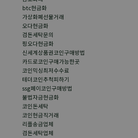
btc현금화
가상화폐선물거래
오다현금화
검돈세탁문의
핑오다현금화
신세계상품권코인구매방법
카드로코인구매가능한곳
코인믹싱최저수수료
테더코인추척피하기
ssg페이코인구매방법
불법자금현금화
코인돈세탁
코인현금직거래
리플송금업체
검돈세탁업체