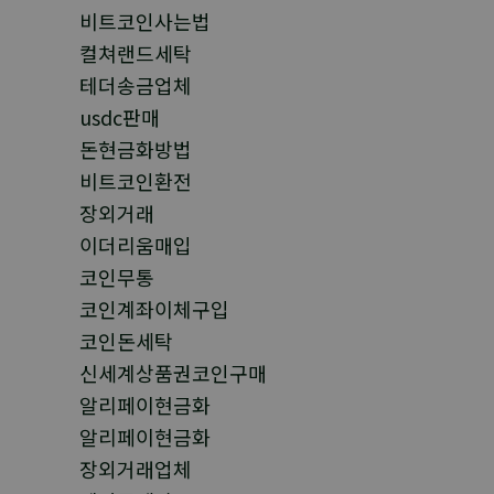
비트코인사는법
컬쳐랜드세탁
테더송금업체
usdc판매
돈현금화방법
비트코인환전
장외거래
이더리움매입
코인무통
코인계좌이체구입
코인돈세탁
신세계상품권코인구매
알리페이현금화
알리페이현금화
장외거래업체