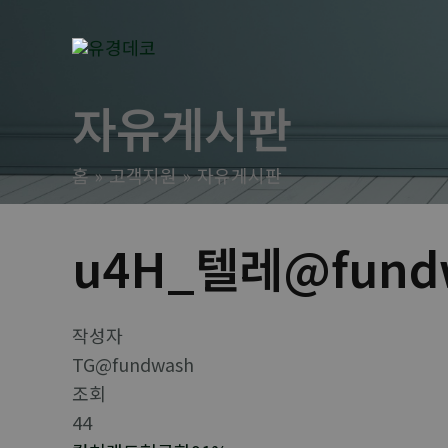
콘
텐
츠
로
자유게시판
건
너
홈
고객지원
자유게시판
뛰
기
u4H_텔레@fun
작성자
TG@fundwash
조회
44