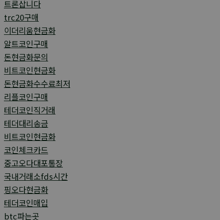
트론삽니다
trc20구매
이더리움현금화
알트코인구매
돈현금화문의
비트코인현금화
돈현금화수수료최저
리플코인구매
테더코인직거래
테더대리송금
비트코인현금화
코인체크카드
중고오다대포통장
국내거래소fds시간
핑오다현금화
테더코인매입
btc파는곳