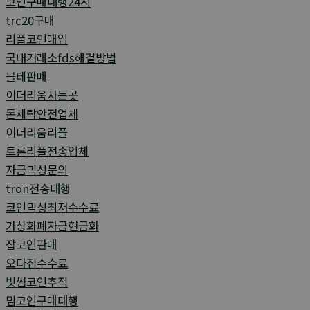
코인구매대행24시
trc20구매
리플코인매입
국내거래소fds해결방법
블테판매
이더리움사는곳
돈세탁안전업체
이더리움리플
트론리플전송업체
자금믹싱문의
tron전송대행
코인믹싱최저수수료
가상화폐자금현금화
잡코인판매
오다집수수료
빗썸코인추적
밈코인구매대행