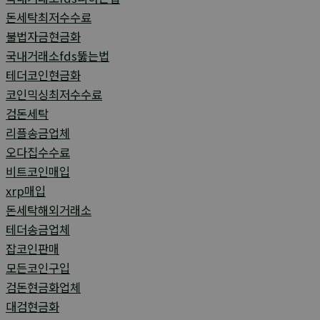
돈세탁최저수수료
불법자금현금화
국내거래소fds뚫는법
테더코인현금화
코인믹싱최저수수료
검돈세탁
리플송금업체
오다집수수료
비트코인매입
xrp매입
돈세탁해외거래소
테더송금업체
잡코인판매
모든코인구입
검돈현금화업체
대검현금화