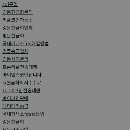
sol구입
검돈현금화문의
리플코인파는곳
검돈현금화업체
핑돈현금화
국내거래소fds해결방법
리플송금업체
검돈세탁문의
트론리플전송대행
바이낸스코인삽니다
fx현금화최저수수료
trc20코인전송대행
파이코인판매
테더대리송금
국내거래소fds뚫는법
검돈현금화
모든코인구입