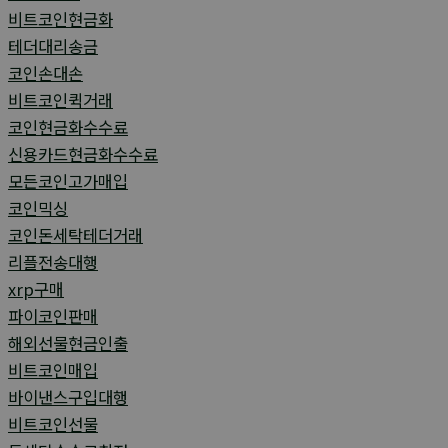
비트코인현금화
테더대리송금
코인손대손
비트코인퀵거래
코인현금화수수료
신용카드현금화수수료
모든코인고가매입
코인믹싱
코인돈세탁테더거래
리플전송대행
xrp구매
파이코인판매
해외선물현금인출
비트코인매입
바이낸스구입대행
비트코인선물