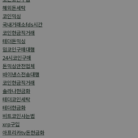
해외돈세탁
코인믹싱
국내거래소fds시간
코인현금직거래
테더돈믹싱
밈코인구매대행
24시코인구매
돈믹싱안전업체
바이낸스전송대행
코인현금직거래
솔라나현금화
테더코인세탁
테더현금화
비트코인사는법
xrp구입
아프리카tv돈현금화