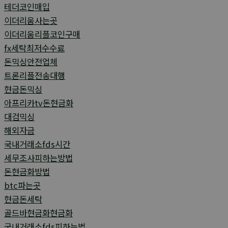
테더코인매입
이더리움사는곳
이더리움리플코인구매
fx세탁최저수수료
돈믹싱안전업체
트론리플전송대행
현금돈믹싱
아프리카tv돈현금화
대검믹싱
해외자금
국내거래소fds시간
세무조사피하는방법
돈현금화방법
btc파는곳
현금돈세탁
골드바현금화현금화
국내거래소fds피하는법