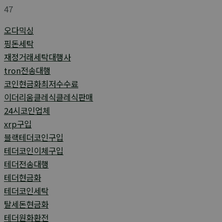
47
오다믹싱
핑돈세탁
재정거래세탁대행사
tron전송대행
코인현금화최저수수료
이더리움클레식클레식판매
24시코인업체
xrp구입
블랙테더코인구입
테더코인이체구입
테더전송대행
테더현금화
테더코인세탁
탈세돈현금화
테더원화환전