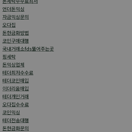
돈세탁수수료최저
언더돈믹싱
자금믹싱문의
오다집
돈현금화방법
코인구매대행
국내거래소fds뚫어주는곳
핑세탁
돈믹싱업체
테더최저수수료
테더코인매입
이더리움매입
테더개인거래
오다집수수료
코인믹싱
테더전송대행
돈현금화문의