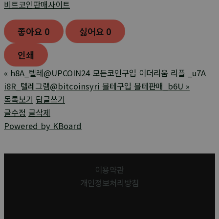
비트코인판매사이트
좋아요
0
싫어요
0
인쇄
«
h8A_텔레@UPCOIN24 모든코인구입 이더리움 리플 _u7A
i8R_텔레그램@bitcoinsyri 블테구입 블테판매_b6U
»
목록보기
답글쓰기
글수정
글삭제
Powered by KBoard
이용약관
개인정보처리방침