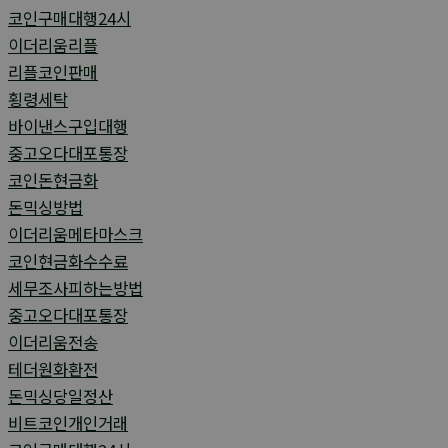
코인구매대행24시
이더리움리플
리플코인판매
횡령세탁
바이낸스구입대행
중고오다대포통장
코인돈현금화
돈믹싱방법
이더리움메타마스크
코인현금화수수료
세무조사피하는방법
중고오다대포통장
이더리움전송
테더원화환전
돈믹싱당일정산
비트코인개인거래