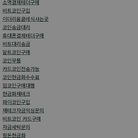
소액결제테더구매
비트코인구입
이더리움클레식사는곳
코인송금대리
휴대폰결제테더구매
비트대리송금
알트코인구매
코인무통
카드코인전송가능
코인현금화수수료
밈코인구매대행
현금화재테크
파이코인구입
재테크자금믹싱문의
비트코인 카드구매
자금세탁문의
핑돈현금화