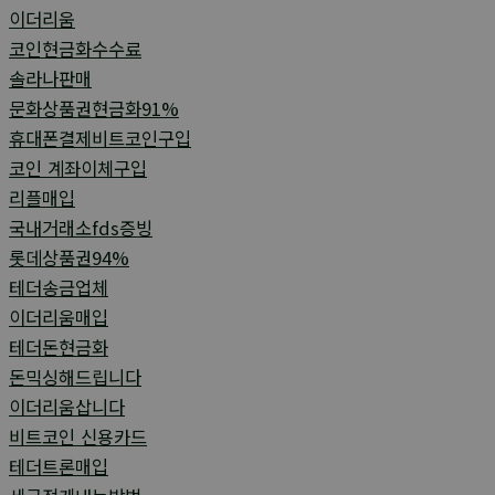
이더리움
코인현금화수수료
솔라나판매
문화상품권현금화91%
휴대폰결제비트코인구입
코인 계좌이체구입
리플매입
국내거래소fds증빙
롯데상품권94%
테더송금업체
이더리움매입
테더돈현금화
돈믹싱해드립니다
이더리움삽니다
비트코인 신용카드
테더트론매입