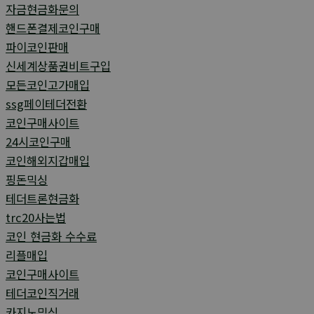
자금현금화문의
핸드폰결제코인구매
파이코인판매
신세계상품권비트구입
모든코인고가매입
ssg페이테더전환
코인구매사이트
24시코인구매
코인해외지갑매입
핑돈믹싱
테더트론현금화
trc20사는법
코인 현금화 수수료
리플매입
코인구매사이트
테더코인직거래
카지노믹싱