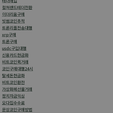
테더매입
컬쳐랜드테더전환
이더리움구매
빗썸코인추적
트론리플전송대행
xrp구매
트론구매
usdc구입대행
신용카드현금화
비트코인퀵거래
코인구매대행24시
탈세돈현금화
비트코인환전
가상화폐선물거래
정치자금믹싱
오다집수수료
문상코인구매방법