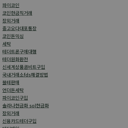
파이코인
코인현금직거래
장외거래
중고오다대포통장
코인돈믹싱
세탁
테더트론구매대행
테더원화환전
신세계상품권비트구입
국내거래소fds해결방법
블테판매
언더돈세탁
파이코인구입
솔라나현금화 sol현금화
장외거래
신용카드테더구입