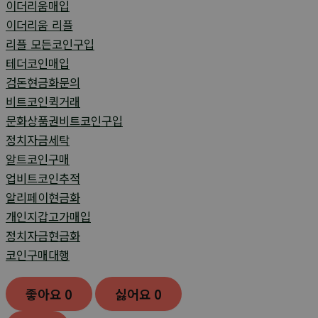
이더리움매입
이더리움 리플
리플 모든코인구입
테더코인매입
검돈현금화문의
비트코인퀵거래
문화상품권비트코인구입
정치자금세탁
알트코인구매
업비트코인추적
알리페이현금화
개인지갑고가매입
정치자금현금화
코인구매대행
좋아요
0
싫어요
0