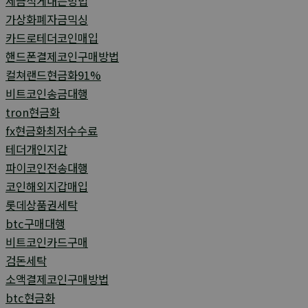
세금적게내는방법
가상화폐자금믹싱
카드로테더코인매입
핸드폰결제코인구매방법
컬쳐랜드현금화91%
비트코인송금대행
tron현금화
fx현금화최저수수료
테더개인지갑
파이코인전송대행
코인해외지갑매입
롯데상품권세탁
btc구매대행
비트코인카드구매
검돈세탁
소액결제코인구매방법
btc현금화