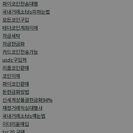
파이코인전송대행
국내거래소fds피하는법
모든코인구입
테더코인계좌이체
자금세탁
자금현금화
카드코인전송가능
usdc구입처
리플코인판매
코인이체
파이코인판매
돈현금화방법
신세계상품권현금화94%
재정거래믹싱대행사
국내거래소fds깨는법
이더리움매입
trc20 구매