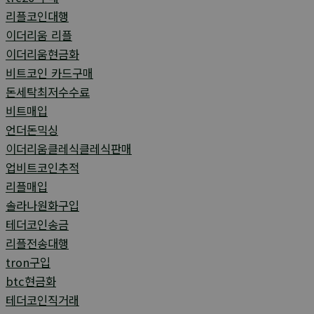
리플코인대행
이더리움 리플
이더리움현금화
비트코인 카드구매
돈세탁최저수수료
비트매입
언더돈믹싱
이더리움클레식클레식판매
업비트코인추적
리플매입
솔라나원화구입
테더코인송금
리플전송대행
tron구입
btc현금화
테더코인직거래