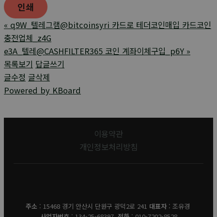
인쇄
«
q9W_텔레그램@bitcoinsyri 카드로 테더코인매입 카드코인
충전업체_z4G
e3A_텔레@CASHFILTER365 코인 계좌이체구입_p6Y
»
목록보기
답글쓰기
글수정
글삭제
Powered by KBoard
이용약관
개인정보처리방침
유경데코
주소
: 15468 경기 안산시 단원구 광덕2로 241
대표자
: 조유경
사업자번호
: 134-25-68397
전화
: 010-7202-8528