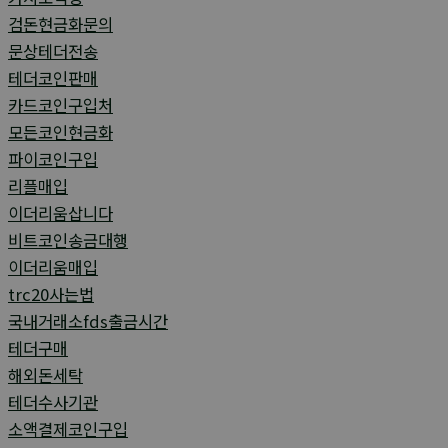
검돈현금화문의
문상테더전송
테더코인판매
카드코인구입처
모든코인현금화
파이코인구입
리플매입
이더리움삽니다
비트코인송금대행
이더리움매입
trc20사는법
국내거래소fds출금시간
테더구매
해외돈세탁
테더수사기관
소액결제코인구입