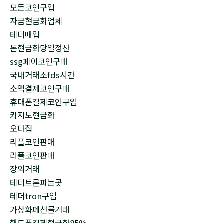
모든코인구입
자금현금화업체
테더매입
돈현금화당일정산
ssg페이코인구매
국내거래소fds시간
소액결제코인구매
휴대폰결제코인구입
카지노현금화
오다집
리플코인판매
리플코인판매
장외거래
테더트론파는곳
테더tron구입
가상화폐선물거래
핸드폰결제현금화85%