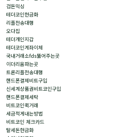
검돈믹싱
테더코인현금화
리플전송대행
오다집
테더개인지갑
테더코인계좌이체
국내거래소fds뚫어주는곳
이더리움파는곳
트론리플전송대행
핸드폰결제비트구입
신세계상품권비트코인구입
핸드폰결제세탁
비트코인퀵거래
세금적게내는방법
비트코인 체크카드
탈세돈현금화