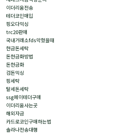
이더리움전송
테더코인매입
핑오다믹싱
trc20판매
국내거래소fds막혔을때
현금돈세탁
돈현금화방법
돈현금화
검돈믹싱
핑세탁
탈세돈세탁
ssg페이테더구매
이더리움사는곳
해외자금
카드로코인구매하는법
솔라나전송대행