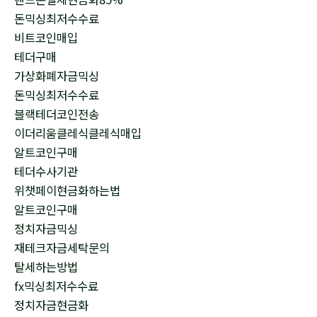
돈믹싱최저수수료
비트코인매입
테더구매
가상화폐자금믹싱
돈믹싱최저수수료
블랙테더코인전송
이더리움클레식클레식매입
알트코인구매
테더수사기관
위챗페이현금화하는법
알트코인구매
정치자금믹싱
재테크자금세탁문의
탈세하는방법
fx믹싱최저수수료
정치자금현금화