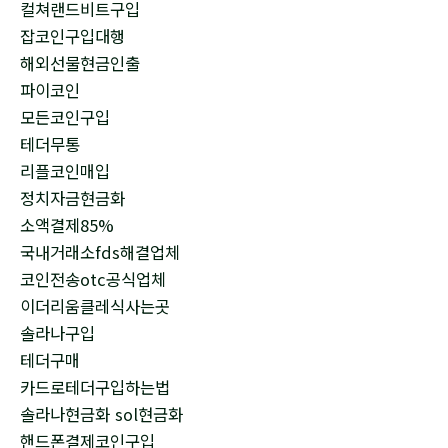
컬쳐랜드비트구입
잡코인구입대행
해외선물현금인출
파이코인
모든코인구입
테더무통
리플코인매입
정치자금현금화
소액결제85%
국내거래소fds해결업체
코인전송otc공식업체
이더리움클레식사는곳
솔라나구입
테더구매
카드로테더구입하는법
솔라나현금화 sol현금화
핸드폰결제코인구입