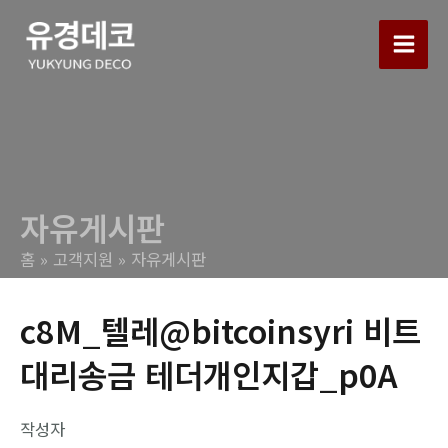
콘
텐
Main
츠
로
Men
건
너
뛰
기
자유게시판
홈
고객지원
자유게시판
c8M_텔레@bitcoinsyri 비트
대리송금 테더개인지갑_p0A
작성자