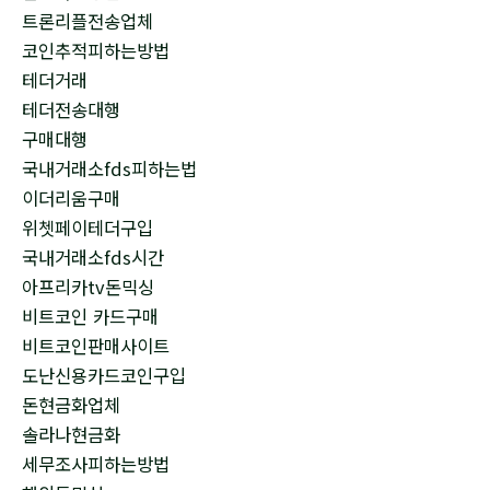
트론리플전송업체
코인추적피하는방법
테더거래
테더전송대행
구매대행
국내거래소fds피하는법
이더리움구매
위쳇페이테더구입
국내거래소fds시간
아프리카tv돈믹싱
비트코인 카드구매
비트코인판매사이트
도난신용카드코인구입
돈현금화업체
솔라나현금화
세무조사피하는방법