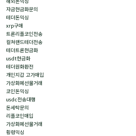
해외돈믹싱
자금현금화문의
테더돈믹싱
xrp구매
트론리플코인전송
컬쳐랜드테더전송
테더트론현금화
usdt현금화
테더원화환전
개인지갑 고가매입
가상화폐선물거래
코인돈믹싱
usdc전송대행
돈세탁문의
리플코인매입
가상화폐선물거래
횡령믹싱