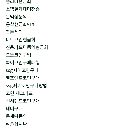
솔라나현금화
소액결제테더전송
돈믹싱문의
문상현금화91%
핑돈세탁
비트코인현금화
신용카드미동의현금화
모든코인구입
파이코인구매대행
ssg페이코인구매
엘포인트코인구매
ssg페이코인구매방법
코인 체크카드
컬쳐랜드코인구매
테더구매
돈세탁문의
리플삽니다