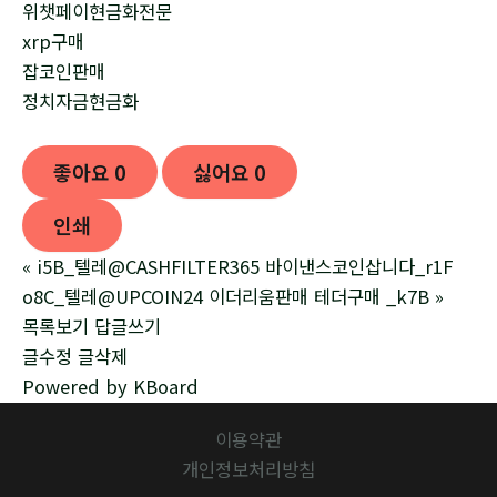
위챗페이현금화전문
xrp구매
잡코인판매
정치자금현금화
좋아요
0
싫어요
0
인쇄
«
i5B_텔레@CASHFILTER365 바이낸스코인삽니다_r1F
o8C_텔레@UPCOIN24 이더리움판매 테더구매 _k7B
»
목록보기
답글쓰기
글수정
글삭제
Powered by KBoard
이용약관
개인정보처리방침