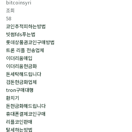
bitcoinsyri
조회
58
코인추적피하는방법
빗썸fds푸는법
롯데상품권코인구매방법
트론 리플 전송업체
이더리움매입
이더리움현금화
돈세탁해드립니다
검돈현금화업체
tron구매대행
환치기
돈현금화해드립니다
휴대폰결제코인구매
리플코인판매
탈세하는방법