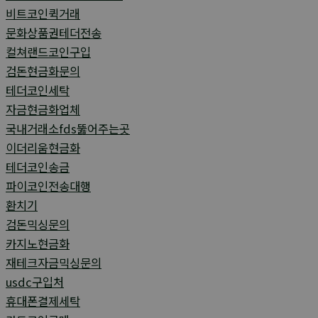
비트코인퀵거래
문화상품권테더전송
컬쳐랜드코인구입
검돈현금화문의
테더코인세탁
자금현금화업체
국내거래소fds뚫어주는곳
이더리움현금화
테더코인송금
파이코인전송대행
환치기
검돈믹싱문의
카지노현금화
재테크자금믹싱문의
usdc구입처
휴대폰결제세탁