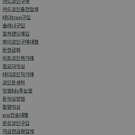
카드코인구매
카드코인충전업체
테더tron구입
솔라나구입
컬쳐랜드매입
파이코인구매대행
돈현금화
비트코인퀵거래
핑오다믹싱
테더코인직거래
코인돈세탁
빗썸fds푸는법
돈믹싱방법
횡령믹싱
xrp전송대행
문상코인구입
자금현금화업체