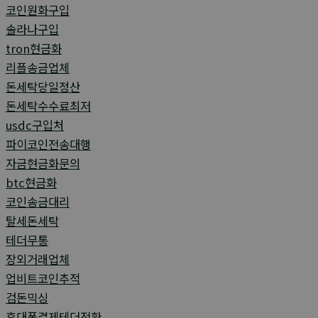
코인원화구입
솔라나구입
tron현금화
리플송금업체
돈세탁당일정산
돈세탁수수료최저
usdc구입처
파이코인전송대행
자금현금화문의
btc현금화
코인송금대리
탈세돈세탁
테더무통
장외거래업체
업비트코인추적
검돈믹싱
휴대폰결제테더전환