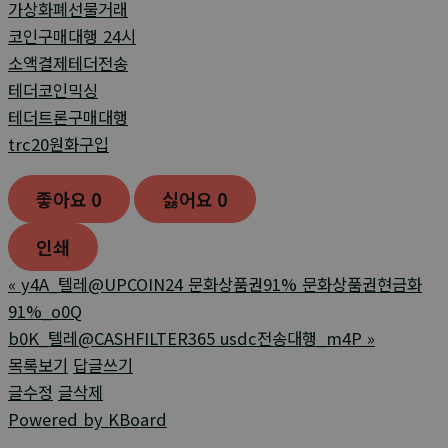
가상화폐선물거래
코인구매대행 24시
소액결제테더전송
테더코인믹싱
테더트론구매대행
trc20원화구입
좋아요
0
싫어요
0
인쇄
«
y4A_텔레@UPCOIN24 문화상품권91% 문화상품권현금화
91%_o0Q
b0K_텔레@CASHFILTER365 usdc전송대행_m4P
»
목록보기
답글쓰기
글수정
글삭제
Powered by KBoard