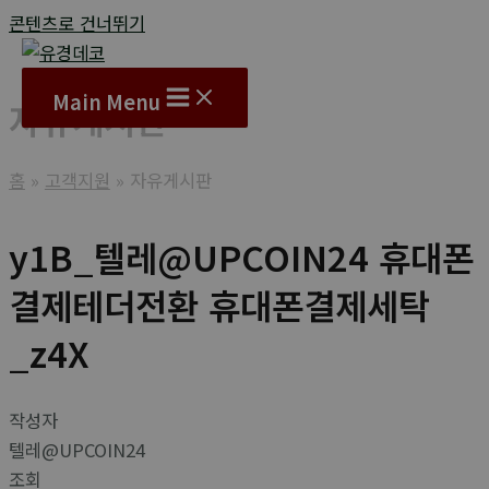
콘텐츠로 건너뛰기
Main Menu
자유게시판
홈
고객지원
자유게시판
y1B_텔레@UPCOIN24 휴대폰
결제테더전환 휴대폰결제세탁
_z4X
작성자
텔레@UPCOIN24
조회