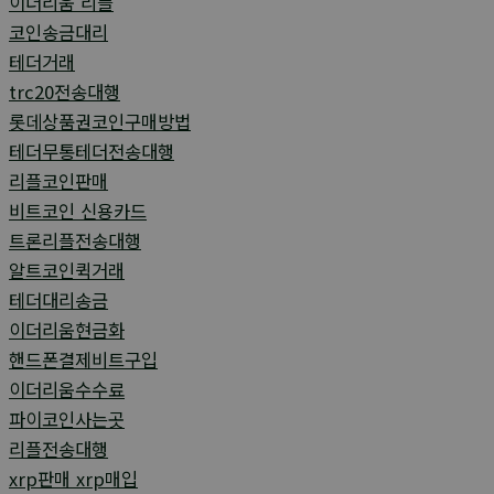
이더리움 리플
코인송금대리
테더거래
trc20전송대행
롯데상품권코인구매방법
테더무통테더전송대행
리플코인판매
비트코인 신용카드
트론리플전송대행
알트코인퀵거래
테더대리송금
이더리움현금화
핸드폰결제비트구입
이더리움수수료
파이코인사는곳
리플전송대행
xrp판매 xrp매입