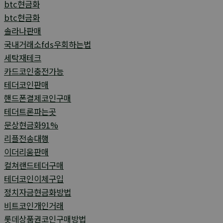
btc현금화
btc현금화
솔라나판매
국내거래소fds우회하는법
세탁재테크
카드코인충전가능
테더코인판매
핸드폰결제코인구매
테더트론파는곳
문상현금화91%
리플전송대행
이더리움판매
컬쳐랜드테더구매
테더코인이체구입
정치자금현금화방법
비트코인개인거래
롯데상품권코인구매방법