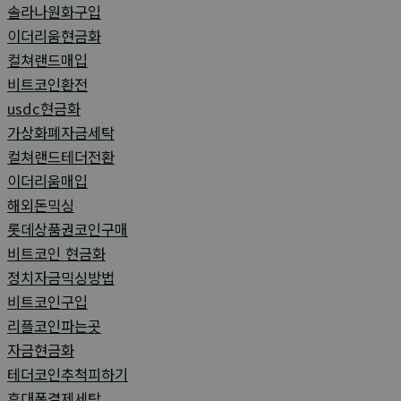
솔라나원화구입
이더리움현금화
컬쳐랜드매입
비트코인환전
usdc현금화
가상화폐자금세탁
컬쳐랜드테더전환
이더리움매입
해외돈믹싱
롯데상품권코인구매
비트코인 현금화
정치자금믹싱방법
비트코인구입
리플코인파는곳
자금현금화
테더코인추척피하기
휴대폰결제세탁