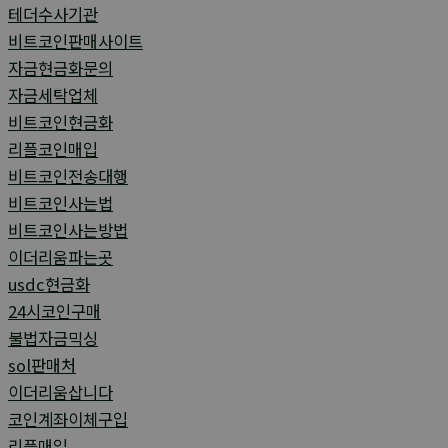
테더수사기관
비트코인판매사이트
자금현금화문의
자금세탁업체
비트코인현금화
리플코인매입
비트코인전송대행
비트코인사는법
비트코인사는방법
이더리움파는곳
usdc현금화
24시코인구매
불법자금믹싱
sol판매처
이더리움삽니다
코인계좌이체구입
리플매입