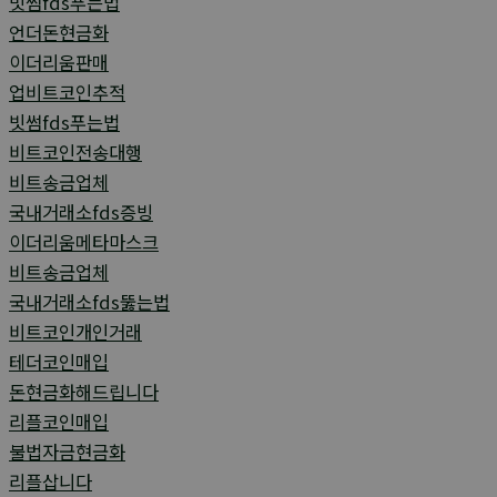
빗썸fds푸는법
언더돈현금화
이더리움판매
업비트코인추적
빗썸fds푸는법
비트코인전송대행
비트송금업체
국내거래소fds증빙
이더리움메타마스크
비트송금업체
국내거래소fds뚫는법
비트코인개인거래
테더코인매입
돈현금화해드립니다
리플코인매입
불법자금현금화
리플삽니다