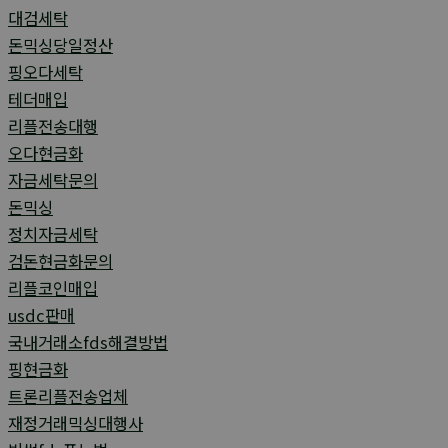
대검세탁
돈믹싱당일정산
핑오다세탁
테더매입
리플전송대행
오다현금화
자금세탁문의
돈믹싱
정치자금세탁
검돈현금화문의
리플코인매입
usdc판매
국내거래소fds해결방법
핑현금화
트론리플전송업체
재정거래믹싱대행사