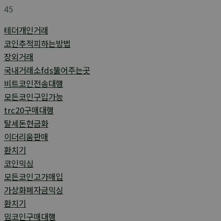
45
테더개인거래
코인추적피하는방법
장외거래
국내거래소fds뚫어주는곳
비트코인전송대행
모든코인구입가능
trc20구매대행
탈세돈현금화
이더리움판매
환치기
코인믹싱
모든코인고가매입
가상화폐자금믹싱
환치기
밈코인구매대행