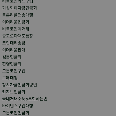
비트코인카드구입
가상화폐자금현금화
트론리플전송대행
이더리움현금화
비트코인퀵거래
중고오다대포통장
코인대리송금
이더리움판매
검돈현금화
횡령현금화
모든코인구입
구매대행
정치자금현금화방법
카지노현금화
국내거래소fds우회하는법
바이낸스구입대행
모든코인현금화