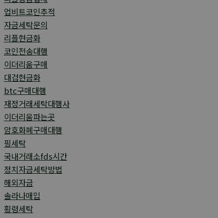
업비트코인추적
자금세탁문의
리플현금화
코인전송대행
이더리움구매
대검현금화
btc구매대행
재정거래세탁대행사
이더리움파는곳
암호화폐구매대행
핑세탁
국내거래소fds시간
정치자금세탁방법
해외자금
솔라나매입
횡령세탁