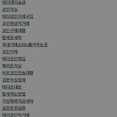
테더대리송금
코인믹싱
테더코인이체구입
코인현금직거래
코인구매대행
탈세돈세탁
국내거래소fds뚫어주는곳
코인이체
테더코인매입
해외돈믹싱
비트코인전송대행
검돈믹싱업체
테더손대손
탈세하는방법
가상화폐자금세탁
금은돈현금화
테더코인직거래