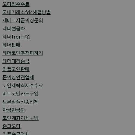
오다집수수료
국내거래소fds해결방법
재테크자금믹싱문의
테더현금화
테더tron구입
테더판매
테더코인추척피하기
테더대리송금
리플코인판매
돈믹싱안전업체
코인세탁최저수수료
비트코인카드구입
트론리플전송업체
자금현금화
코인계좌이체구입
중고오다
리플송금업체