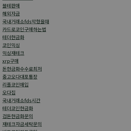
블테판매
해외자금
국내거래소fds막혔을때
카드로코인구매하는법
테더현금화
코인믹싱
믹싱재테크
xrp구매
돈현금화수수료최저
중고오다대포통장
리플코인매입
오다집
국내거래소fds시간
테더코인현금화
검돈현금화문의
재테크자금세탁문의