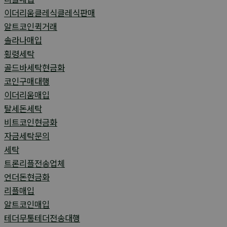
이더리움클레식클레식판매
알트코인퀵거래
솔라나매입
횡령세탁
골드바세탁현금화
코인구매대행
이더리움매입
탈세돈세탁
비트코인현금화
자금세탁문의
세탁
트론리플전송업체
언더돈현금화
리플매입
알트코인매입
테더무통테더전송대행