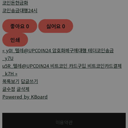
코인돈현금화
코인송금대행24시
좋아요
0
싫어요
0
인쇄
«
y0I_텔레@UPCOIN24 암호화폐구매대행 테더코인송금
_y7U
u5R_텔레@UPCOIN24 비트코인 카드구입 비트코인카드결제
_k7H
»
목록보기
답글쓰기
글수정
글삭제
Powered by KBoard
이용약관