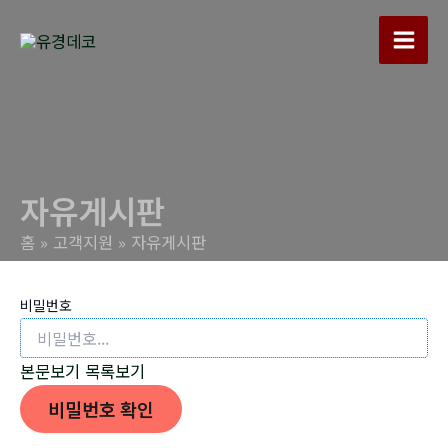
콘
텐
Main
츠
로
Men
건
너
뛰
자유게시판
기
홈
고객지원
자유게시판
비밀번호
본문보기
목록보기
비밀번호 확인