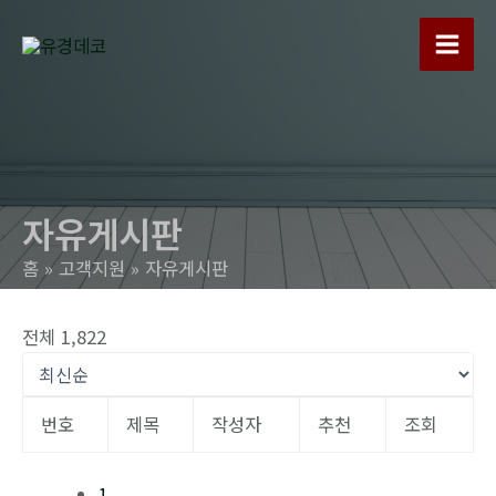
콘
텐
Main
츠
로
Men
건
너
뛰
자유게시판
기
홈
고객지원
자유게시판
전체 1,822
번호
제목
작성자
추천
조회
1