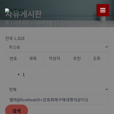
콘
텐
자유게시판
Main
츠
홈
고객지원
자유게시판
로
Men
건
너
전체 1,828
뛰
기
번호
제목
작성자
추천
조회
1
검색